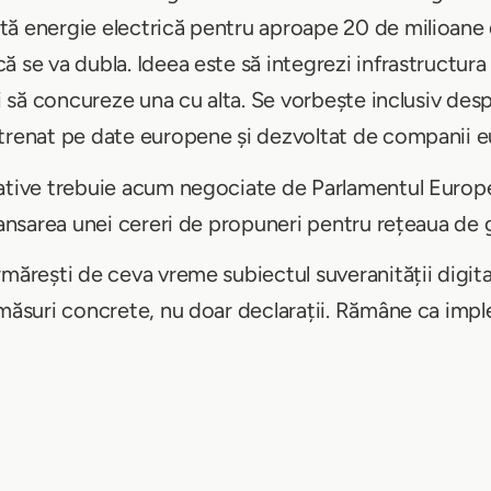
ă energie electrică pentru aproape 20 de milioane d
 se va dubla. Ideea este să integrezi infrastructura 
și să concureze una cu alta. Se vorbește inclusiv de
ntrenat pe date europene și dezvoltat de companii 
ative trebuie acum negociate de Parlamentul Europea
 lansarea unei cereri de propuneri pentru rețeaua de 
mărești de ceva vreme subiectul suveranității digital
 măsuri concrete, nu doar declarații. Rămâne ca im