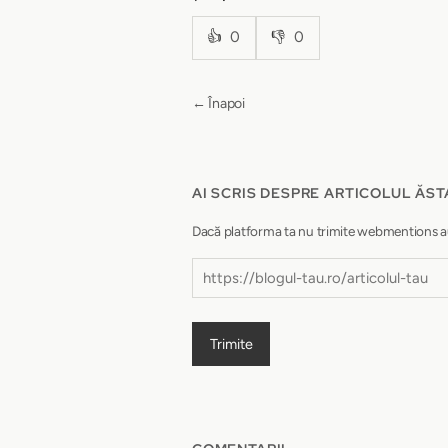
👍
0
👎
0
← Înapoi
AI SCRIS DESPRE ARTICOLUL ĂST
Dacă platforma ta nu trimite webmentions autom
Trimite