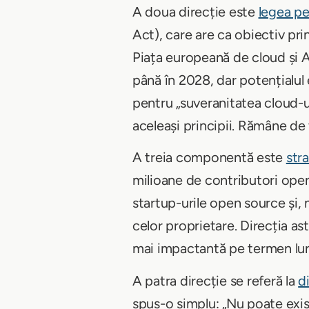
A doua direcție este
legea pen
Act), care are ca obiectiv pri
Piața europeană de cloud și A
până în 2028, dar potențialul 
pentru „suveranitatea cloud-u
aceleași principii. Rămâne de
A treia componentă este
str
milioane de contributori open
startup-urile open source și, 
celor proprietare. Direcția as
mai impactantă pe termen lu
A patra direcție se referă la
d
spus-o simplu: „Nu poate exis