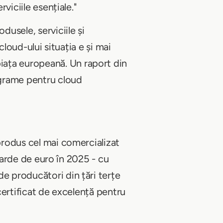
viciile esențiale."
dusele, serviciile și
cloud-ului situația e și mai
iața europeană. Un raport din
ograme pentru cloud
 produs cel mai comercializat
liarde de euro în 2025 - cu
de producători din țări terțe
 certificat de excelență pentru