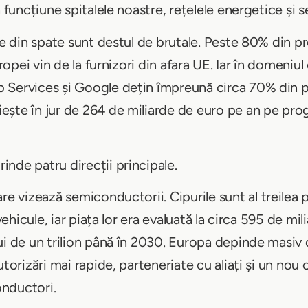
 funcțiune spitalele noastre, rețelele energetice și ser
le din spate sunt destul de brutale. Peste 80% din pro
ropei vin de la furnizori din afara UE. Iar în domeniul 
 Services și Google dețin împreună circa 70% din p
ește în jur de 264 de miliarde de euro pe an pe pr
nde patru direcții principale.
are vizează semiconductorii. Cipurile sunt al treilea
 vehicule, iar piața lor era evaluată la circa 595 de mi
ui de un trilion până în 2030. Europa depinde masiv 
utorizări mai rapide, parteneriate cu aliați și un nou
nductori.