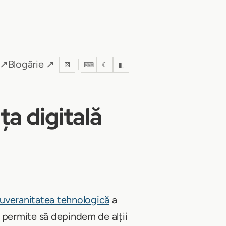
 ↗
Blogărie ↗
⚄
⌨
☾
◧
a digitală
uveranitatea tehnologică
a
m permite să depindem de alții