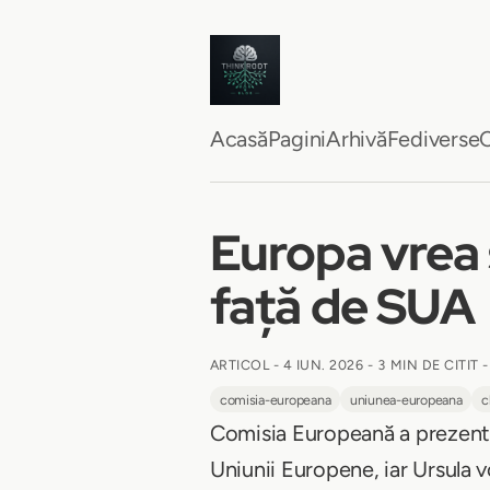
Acasă
Pagini
Arhivă
Fediverse
C
Europa vrea 
față de SUA
ARTICOL -
4 IUN. 2026
-
3 MIN DE CITIT
-
comisia-europeana
uniunea-europeana
c
Comisia Europeană a prezen
Uniunii Europene, iar Ursula 