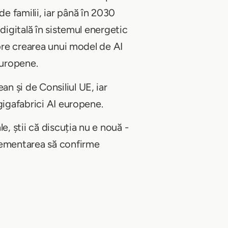
e familii, iar până în 2030
digitală în sistemul energetic
spre crearea unui model de AI
europene.
n și de Consiliul UE, iar
gigafabrici AI europene.
e, știi că discuția nu e nouă -
plementarea să confirme