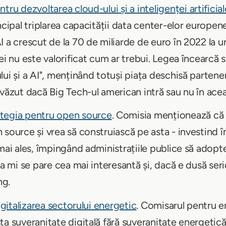
tru dezvoltarea cloud-ului și a inteligenței artificial
ncipal triplarea capacității data center-elor europene
I a crescut de la 70 de miliarde de euro în 2022 la 
ei nu este valorificat cum ar trebui. Legea încearcă 
lui și a AI", menținând totuși piața deschisă partene
 văzut dacă Big Tech-ul american intră sau nu în ace
ategia pentru open source
. Comisia menționează că 
 source și vrea să construiască pe asta - investind 
mai ales, împingând administrațiile publice să adopte
ta mi se pare cea mai interesantă și, dacă e dusă serio
ng.
igitalizarea sectorului energetic
. Comisarul pentru e
ta suveranitate digitală fără suveranitate energetic