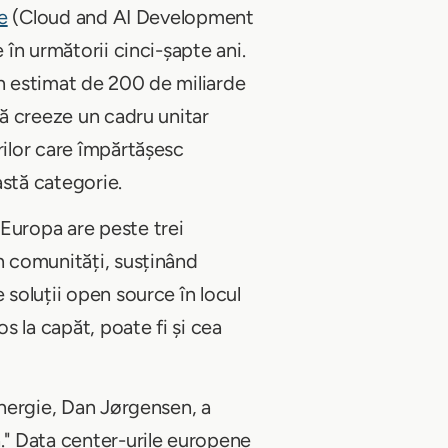
e
(Cloud and AI Development
 în următorii cinci-șapte ani.
un estimat de 200 de miliarde
să creeze un cadru unitar
rilor care împărtășesc
astă categorie.
Europa are peste trei
în comunități, susținând
 soluții open source în locul
s la capăt, poate fi și cea
nergie, Dan Jørgensen, a
ă." Data center-urile europene