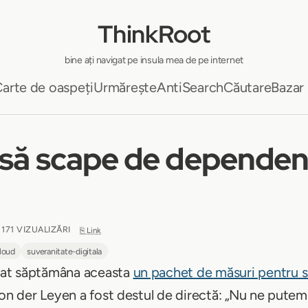
ThinkRoot
bine ați navigat pe insula mea de pe internet
arte de oaspeți
Urmărește
AntiSearch
Căutare
Bazar
să scape de dependenț
 171 VIZUALIZĂRI
⎘ Link
loud
suveranitate-digitala
tat săptămâna aceasta
un pachet de măsuri pentru s
von der Leyen a fost destul de directă: „Nu ne pute