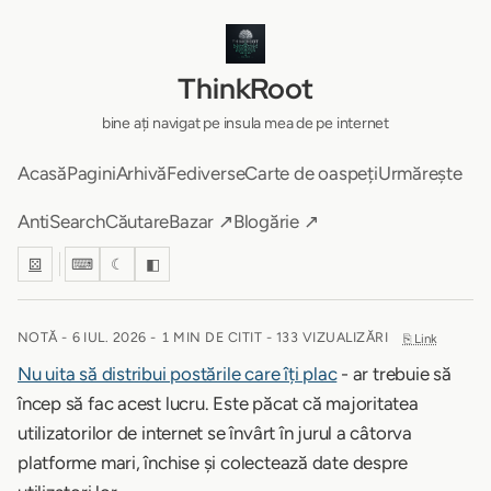
ThinkRoot
bine ați navigat pe insula mea de pe internet
Acasă
Pagini
Arhivă
Fediverse
Carte de oaspeți
Urmărește
AntiSearch
Căutare
Bazar ↗
Blogărie ↗
⚄
⌨
☾
◧
NOTĂ -
6 IUL. 2026
-
1 MIN DE CITIT
- 133 VIZUALIZĂRI
⎘ Link
Nu uita să distribui postările care îți plac
- ar trebuie să
încep să fac acest lucru. Este păcat că majoritatea
utilizatorilor de internet se învârt în jurul a câtorva
platforme mari, închise și colectează date despre