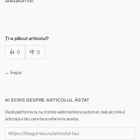
utilizatori lor.
Ți-a plăcut articolul?
👍
0
👎
0
← Înapoi
AI SCRIS DESPRE ARTICOLUL ĂSTA?
Dacă platforma ta nu trimite webmentions automat, lasă aici linkul
articolului tău care face referire la acesta.