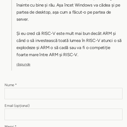
înainte cu bine și rău. Așa încet Windows va cădea și pe
partea de desktop, așa cum a făcut-o pe partea de
server.
Și eu cred că RISC-V este mult mai bun decât ARM și
când o să investească toată lumea în RISC-V atunci o să
explodeze și ARM o să cadă sau va fi o competiție
foarte mare între ARM și RISC-V.
răspunde
Nume
*
Email
(opțional)
Mesaj
*