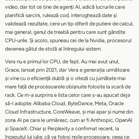
video, dar tot ce ține de agenți AI, adică lucrurile care
planifică sarcini, rulează cod, interoghează date și
validează rezultate, cere un tip diferit de putere de calcul,
mai general, genul de treabă pentru care sunt gândite
CPU-urile. Și acolo, spuneau cei de la Nvidia, procesorul
devenea gâtul de sticlă al întregului sistem.
Vera nu e primul lor CPU, de fapt. Au mai avut unul,
Grace, lansat prin 2021, dar Vera e generația următoare
și vine cu o eficiență dublă și o viteză cu jumătate mai
mare față de procesoarele obișnuite folosite la scară de
rack. Ce m-a surprins e lista celor care s-au apucat deja
să-l adopte: Alibaba Cloud, ByteDance, Meta, Oracle
Cloud Infrastructure, CoreWeave, și mai apar și nume din
zona AI pe care le urmăresc, cum ar fi Anthropic, OpenAI
și SpaceX. Chiar și Perplexity a confirmat recent, la
începutul lui iulie, că va folosi noile procesoare, ceea ce