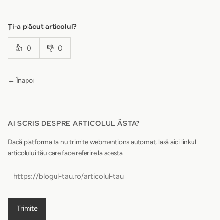
Ți-a plăcut articolul?
👍
0
👎
0
← Înapoi
AI SCRIS DESPRE ARTICOLUL ĂSTA?
Dacă platforma ta nu trimite webmentions automat, lasă aici linkul
articolului tău care face referire la acesta.
Trimite