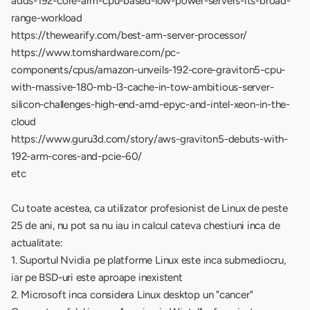
adds-192-core-arm-cpu-based-low-power-servers-its-broad-
range-workload
https://thewearify.com/best-arm-server-processor/
https://www.tomshardware.com/pc-
components/cpus/amazon-unveils-192-core-graviton5-cpu-
with-massive-180-mb-l3-cache-in-tow-ambitious-server-
silicon-challenges-high-end-amd-epyc-and-intel-xeon-in-the-
cloud
https://www.guru3d.com/story/aws-graviton5-debuts-with-
192-arm-cores-and-pcie-60/
etc
Cu toate acestea, ca utilizator profesionist de Linux de peste
25 de ani, nu pot sa nu iau in calcul cateva chestiuni inca de
actualitate:
1. Suportul Nvidia pe platforme Linux este inca submediocru,
iar pe BSD-uri este aproape inexistent
2. Microsoft inca considera Linux desktop un "cancer"