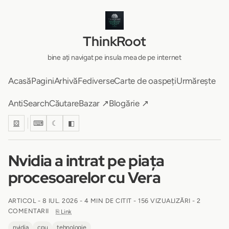
ThinkRoot
bine ați navigat pe insula mea de pe internet
Acasă
Pagini
Arhivă
Fediverse
Carte de oaspeți
Urmărește
AntiSearch
Căutare
Bazar ↗
Blogărie ↗
⚄
⌨
☾
◧
Nvidia a intrat pe piața
procesoarelor cu Vera
ARTICOL -
8 IUL. 2026
-
4 MIN DE CITIT
- 156 VIZUALIZĂRI - 2
COMENTARII
⎘ Link
nvidia
cpu
tehnologie