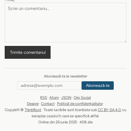
Trimite comentariul
Abonează-te la newsletter
Abonează-te
RSS
·
Atom
·
JSON
·
Org Social
Despre
·
Contact
·
Politică de confidențialitate
·
Copyleft 🄯
ThinkRoot
· Toate lucrările sunt licențiate sub
CC BY-SA 4.0
, cu
excepția cazului în care se specifică altfel.
Online din 26 iunie 2025 · 408 zile