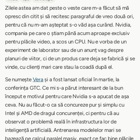
Zilele astea am dat peste o veste care m-a făcut să mă
opresc din citit și să recitesc paragraful de vreo două ori,
pentru că nu m-am așteptat s-o văd așa curând. Nvidia,
compania pe care o știam până acum aproape exclusiv
pentru plăcile video, a scos un CPU. Nu e vorba de un
experiment de laborator sau de un anunț vag despre
planuri de viitor, ci de un produs care deja se fabrică și se
vinde, cu clienți mari care stau la coadă după el.
Se numește
Vera
și a fost lansat oficial în martie, la
conferința GTC. Ce mi s-a părut interesant de la bun
început e motivul pentru care Nvidia s-a apucat de așa
ceva. Nu au făcut-o ca să concureze pur și simplu cu
Intel și AMD de dragul concurenței, ci pentru că au
observat o problemă reală în infrastructura lor de
inteligență artificială. Antrenarea modelelor mari se
bazează pe calcul paralel masiv, exact ce fac bine plăcile