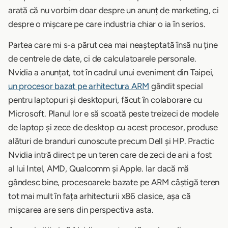
arată că nu vorbim doar despre un anunț de marketing, ci
despre o mișcare pe care industria chiar o ia în serios.
Partea care mi s-a părut cea mai neașteptată însă nu ține
de centrele de date, ci de calculatoarele personale.
Nvidia a anunțat, tot în cadrul unui eveniment din Taipei,
un procesor bazat pe arhitectura ARM
gândit special
pentru laptopuri și desktopuri, făcut în colaborare cu
Microsoft. Planul lor e să scoată peste treizeci de modele
de laptop și zece de desktop cu acest procesor, produse
alături de branduri cunoscute precum Dell și HP. Practic
Nvidia intră direct pe un teren care de zeci de ani a fost
al lui Intel, AMD, Qualcomm și Apple. Iar dacă mă
gândesc bine, procesoarele bazate pe ARM câștigă teren
tot mai mult în fața arhitecturii x86 clasice, așa că
mișcarea are sens din perspectiva asta.