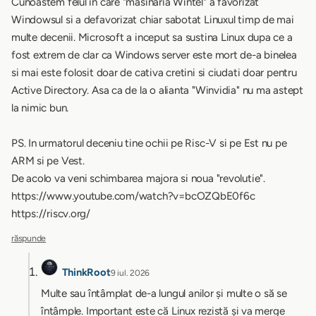
Cunoastem felul in care "masinaria Wintel" a favorizat
Windowsul si a defavorizat chiar sabotat Linuxul timp de mai
multe decenii. Microsoft a inceput sa sustina Linux dupa ce a
fost extrem de clar ca Windows server este mort de-a binelea
si mai este folosit doar de cativa cretini si ciudati doar pentru
Active Directory. Asa ca de la o alianta "Winvidia" nu ma astept
la nimic bun.
PS. In urmatorul deceniu tine ochii pe Risc-V si pe Est nu pe
ARM si pe Vest.
De acolo va veni schimbarea majora si noua "revolutie".
https://www.youtube.com/watch?v=bcOZQbE0f6c
https://riscv.org/
răspunde
ThinkRoot
9 iul. 2026
Multe sau întâmplat de-a lungul anilor și multe o să se
întâmple. Important este că Linux rezistă și va merge