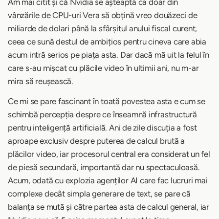
Am mai citit și că Nvidia se așteaptă ca doar din
vânzările de CPU-uri Vera să obțină vreo douăzeci de
miliarde de dolari până la sfârșitul anului fiscal curent,
ceea ce sună destul de ambițios pentru cineva care abia
acum intră serios pe piața asta. Dar dacă mă uit la felul în
care s-au mișcat cu plăcile video în ultimii ani, nu m-ar
mira să reușească.
Ce mi se pare fascinant în toată povestea asta e cum se
schimbă percepția despre ce înseamnă infrastructură
pentru inteligență artificială. Ani de zile discuția a fost
aproape exclusiv despre puterea de calcul brută a
plăcilor video, iar procesorul central era considerat un fel
de piesă secundară, importantă dar nu spectaculoasă.
Acum, odată cu explozia agenților AI care fac lucruri mai
complexe decât simpla generare de text, se pare că
balanța se mută și către partea asta de calcul general, iar