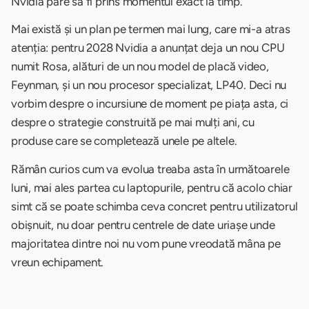
Nvidia pare să fi prins momentul exact la timp.
Mai există și un plan pe termen mai lung, care mi-a atras
atenția: pentru 2028 Nvidia a anunțat deja un nou CPU
numit Rosa, alături de un nou model de placă video,
Feynman, și un nou procesor specializat, LP40. Deci nu
vorbim despre o incursiune de moment pe piața asta, ci
despre o strategie construită pe mai mulți ani, cu
produse care se completează unele pe altele.
Rămân curios cum va evolua treaba asta în următoarele
luni, mai ales partea cu laptopurile, pentru că acolo chiar
simt că se poate schimba ceva concret pentru utilizatorul
obișnuit, nu doar pentru centrele de date uriașe unde
majoritatea dintre noi nu vom pune vreodată mâna pe
vreun echipament.