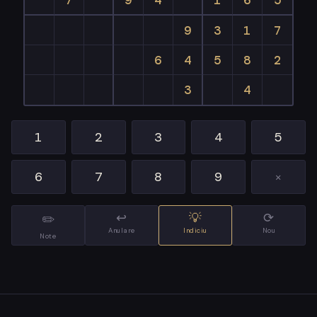
7
9
4
1
6
5
9
3
1
7
6
4
5
8
2
3
4
1
2
3
4
5
6
7
8
9
✕
↩
💡
⟳
✏️
Anulare
Indiciu
Nou
Note