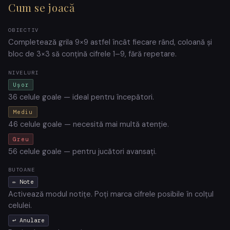
Cum se joacă
OBIECTIV
Completează grila 9×9 astfel încât fiecare rând, coloană și
bloc de 3×3 să conțină cifrele 1–9, fără repetare.
NIVELURI
Ușor
36 celule goale — ideal pentru începători.
Mediu
46 celule goale — necesită mai multă atenție.
Greu
56 celule goale — pentru jucători avansați.
BUTOANE
✏️ Note
Activează modul notițe. Poți marca cifrele posibile în colțul
celulei.
↩ Anulare