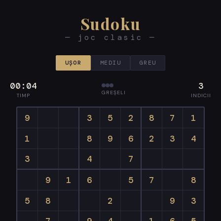
Sudoku
— joc clasic —
UȘOR
MEDIU
GREU
00:04
3
GREȘELI
TIMP
INDICII
9
3
5
2
8
7
1
1
8
9
6
2
3
4
3
4
7
9
1
6
5
7
8
5
8
2
9
3