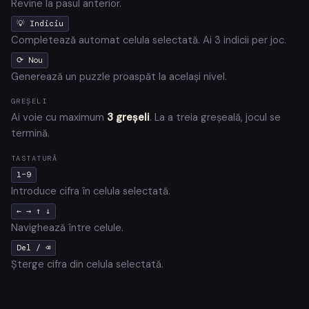
Revine la pasul anterior.
💡 Indiciu
Completează automat celula selectată. Ai 3 indicii per joc.
⟳ Nou
Generează un puzzle proaspăt la același nivel.
GREȘELI
Ai voie cu maximum
3 greșeli
. La a treia greșeală, jocul se
termină.
TASTATURĂ
1–9
Introduce cifra în celula selectată.
← → ↑ ↓
Navighează între celule.
Del / ⌫
Șterge cifra din celula selectată.