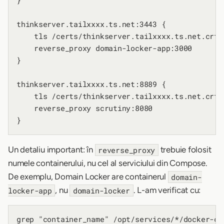
}

thinkserver.tailxxxx.ts.net:3443 {

    tls /certs/thinkserver.tailxxxx.ts.net.crt 
    reverse_proxy domain-locker-app:3000

}

thinkserver.tailxxxx.ts.net:8889 {

    tls /certs/thinkserver.tailxxxx.ts.net.crt 
    reverse_proxy scrutiny:8080

Un detaliu important: în
trebuie folosit
reverse_proxy
numele containerului, nu cel al serviciului din Compose.
De exemplu, Domain Locker are containerul
domain-
, nu
. L-am verificat cu:
locker-app
domain-locker