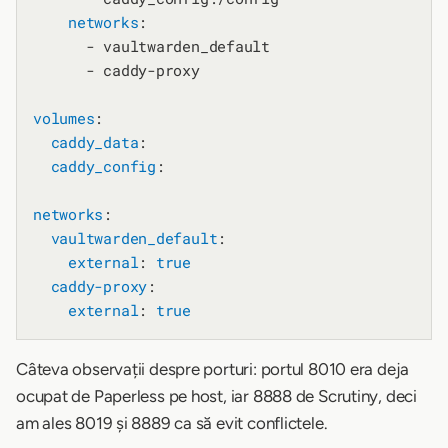
networks
:

      - vaultwarden_default

      - caddy-proxy

volumes
:

caddy_data
:

caddy_config
:

networks
:

vaultwarden_default
:

external
: 
true
caddy-proxy
:

external
: 
true
Câteva observații despre porturi: portul 8010 era deja
ocupat de Paperless pe host, iar 8888 de Scrutiny, deci
am ales 8019 și 8889 ca să evit conflictele.