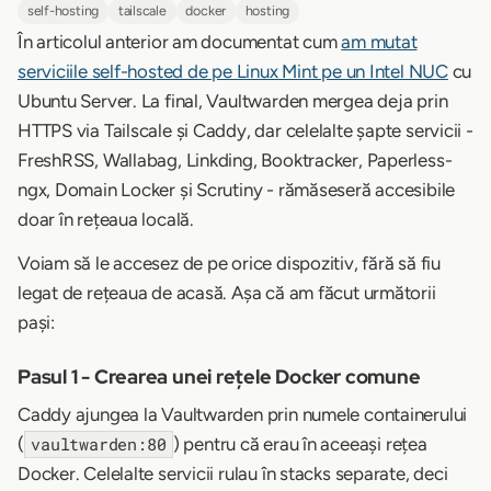
self-hosting
tailscale
docker
hosting
În articolul anterior am documentat cum
am mutat
serviciile self-hosted de pe Linux Mint pe un Intel NUC
cu
Ubuntu Server. La final, Vaultwarden mergea deja prin
HTTPS via Tailscale și Caddy, dar celelalte șapte servicii -
FreshRSS, Wallabag, Linkding, Booktracker, Paperless-
ngx, Domain Locker și Scrutiny - rămăseseră accesibile
doar în rețeaua locală.
Voiam să le accesez de pe orice dispozitiv, fără să fiu
legat de rețeaua de acasă. Așa că am făcut următorii
pași:
Pasul 1 - Crearea unei rețele Docker comune
Caddy ajungea la Vaultwarden prin numele containerului
(
) pentru că erau în aceeași rețea
vaultwarden:80
Docker. Celelalte servicii rulau în stacks separate, deci