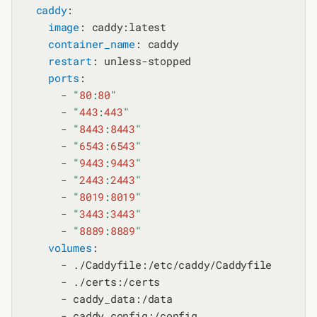
caddy
:

image
: caddy:latest

container_name
: caddy

restart
: unless-stopped

ports
:

      - 
"
80
:
80
"
      - 
"
443
:
443
"
      - 
"
8443
:
8443
"
      - 
"
6543
:
6543
"
      - 
"
9443
:
9443
"
      - 
"
2443
:
2443
"
      - 
"
8019
:
8019
"
      - 
"
3443
:
3443
"
      - 
"
8889
:
8889
"
volumes
:

      - ./Caddyfile:/etc/caddy/Caddyfile

      - ./certs:/certs

      - caddy_data:/data

      - caddy_config:/config
