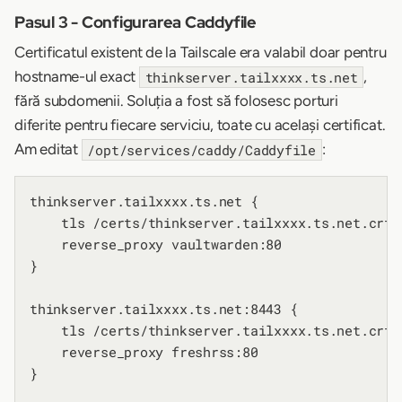
Pasul 3 - Configurarea Caddyfile
Certificatul existent de la Tailscale era valabil doar pentru
hostname-ul exact
,
thinkserver.tailxxxx.ts.net
fără subdomenii. Soluția a fost să folosesc porturi
diferite pentru fiecare serviciu, toate cu același certificat.
Am editat
:
/opt/services/caddy/Caddyfile
thinkserver.tailxxxx.ts.net {

    tls /certs/thinkserver.tailxxxx.ts.net.crt 
    reverse_proxy vaultwarden:80

}

thinkserver.tailxxxx.ts.net:8443 {

    tls /certs/thinkserver.tailxxxx.ts.net.crt 
    reverse_proxy freshrss:80

}
