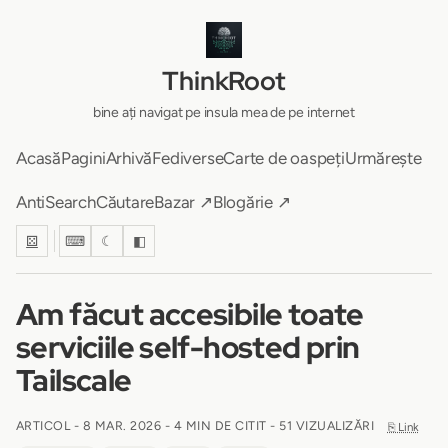
ThinkRoot
bine ați navigat pe insula mea de pe internet
Acasă
Pagini
Arhivă
Fediverse
Carte de oaspeți
Urmărește
AntiSearch
Căutare
Bazar ↗
Blogărie ↗
⚄
⌨
☾
◧
Am făcut accesibile toate
serviciile self-hosted prin
Tailscale
ARTICOL -
8 MAR. 2026
-
4 MIN DE CITIT
- 51 VIZUALIZĂRI
⎘ Link