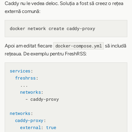
Caddy nu le vedea deloc. Soluția a fost să creez o rețea
externă comună:
Apoi am editat fiecare
să includă
docker-compose.yml
rețeaua. De exemplu pentru FreshRSS:
services
:

freshrss
:

    ...

networks
:

      - caddy-proxy

networks
:

caddy-proxy
:

external
: 
true