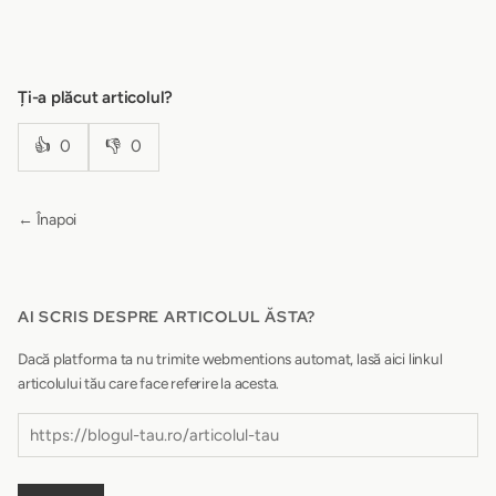
Ți-a plăcut articolul?
👍
0
👎
0
← Înapoi
AI SCRIS DESPRE ARTICOLUL ĂSTA?
Dacă platforma ta nu trimite webmentions automat, lasă aici linkul
articolului tău care face referire la acesta.