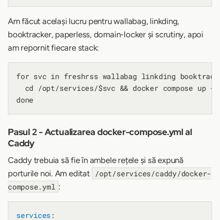
Am făcut același lucru pentru wallabag, linkding,
booktracker, paperless, domain-locker și scrutiny, apoi
am repornit fiecare stack:
for svc in freshrss wallabag linkding booktrack
  cd /opt/services/$svc && docker compose up -d

Pasul 2 - Actualizarea docker-compose.yml al
Caddy
Caddy trebuia să fie în ambele rețele și să expună
porturile noi. Am editat
/opt/services/caddy/docker-
:
compose.yml
services
:
