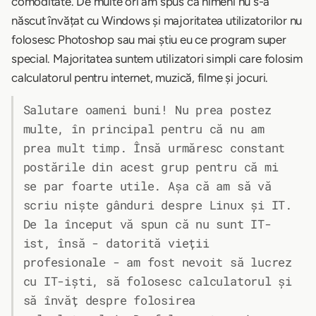
comoditate. De multe ori am spus că nimeni nu s-a
născut învățat cu Windows și majoritatea utilizatorilor nu
folosesc Photoshop sau mai știu eu ce program super
special. Majoritatea suntem utilizatori simpli care folosim
calculatorul pentru internet, muzică, filme și jocuri.
Salutare oameni buni! Nu prea postez
multe, în principal pentru că nu am
prea mult timp. Însă urmăresc constant
postările din acest grup pentru că mi
se par foarte utile. Așa că am să vă
scriu niște gânduri despre Linux și IT.
De la început vă spun că nu sunt IT-
ist, însă - datorită vieții
profesionale - am fost nevoit să lucrez
cu IT-iști, să folosesc calculatorul și
să învăț despre folosirea