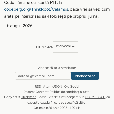
Codul rămâne cu licență MIT, la
codeberg.org/ThinkRoot/Calamus
, dacă vrei să vezi cum
arată pe interior sau să-l folosești pe propriul jurnal.
#blaugust2026
Mai vechi →
1-10 din 424
Abonează-te la newsletter
Abonează-te
RSS
·
Atom
·
JSON
·
Org Social
Despre
·
Contact
·
Politică de confidențialitate
·
Copyleft 🄯
ThinkRoot
· Toate lucrările sunt licențiate sub
CC BY-SA 4.0
, cu
excepția cazului în care se specifică altfel.
Online din 26 iunie 2025 · 409 zile