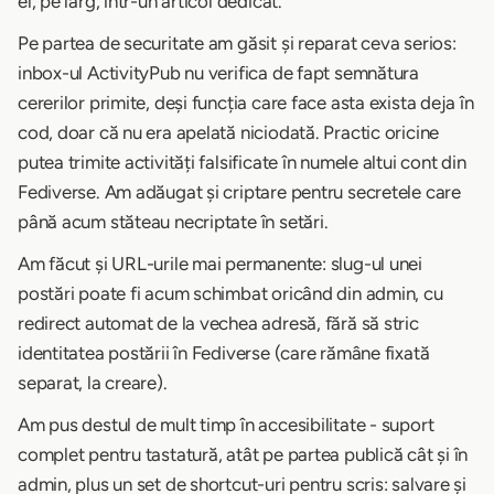
el, pe larg, într-un articol dedicat.
Pe partea de securitate am găsit și reparat ceva serios:
inbox-ul ActivityPub nu verifica de fapt semnătura
cererilor primite, deși funcția care face asta exista deja în
cod, doar că nu era apelată niciodată. Practic oricine
putea trimite activități falsificate în numele altui cont din
Fediverse. Am adăugat și criptare pentru secretele care
până acum stăteau necriptate în setări.
Am făcut și URL-urile mai permanente: slug-ul unei
postări poate fi acum schimbat oricând din admin, cu
redirect automat de la vechea adresă, fără să stric
identitatea postării în Fediverse (care rămâne fixată
separat, la creare).
Am pus destul de mult timp în accesibilitate - suport
complet pentru tastatură, atât pe partea publică cât și în
admin, plus un set de shortcut-uri pentru scris: salvare și