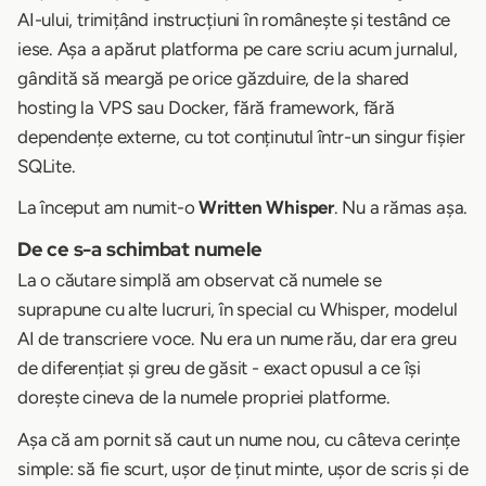
AI-ului, trimițând instrucțiuni în românește și testând ce
iese. Așa a apărut platforma pe care scriu acum jurnalul,
gândită să meargă pe orice găzduire, de la shared
hosting la VPS sau Docker, fără framework, fără
dependențe externe, cu tot conținutul într-un singur fișier
SQLite.
La început am numit-o
Written Whisper
. Nu a rămas așa.
De ce s-a schimbat numele
La o căutare simplă am observat că numele se
suprapune cu alte lucruri, în special cu Whisper, modelul
AI de transcriere voce. Nu era un nume rău, dar era greu
de diferențiat și greu de găsit - exact opusul a ce își
dorește cineva de la numele propriei platforme.
Așa că am pornit să caut un nume nou, cu câteva cerințe
simple: să fie scurt, ușor de ținut minte, ușor de scris și de