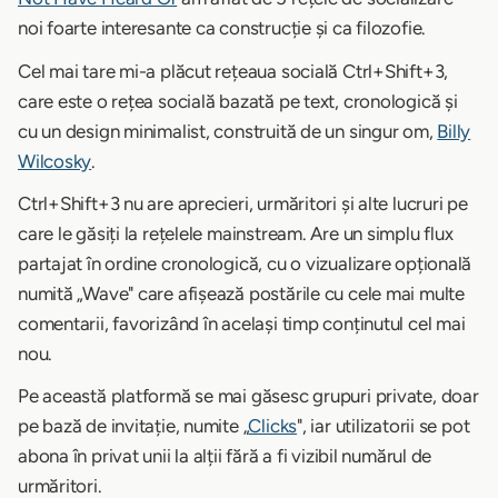
noi foarte interesante ca construcție și ca filozofie.
Cel mai tare mi-a plăcut rețeaua socială Ctrl+Shift+3,
care este o rețea socială bazată pe text, cronologică și
cu un design minimalist, construită de un singur om,
Billy
Wilcosky
.
Ctrl+Shift+3 nu are aprecieri, urmăritori și alte lucruri pe
care le găsiți la rețelele mainstream. Are un simplu flux
partajat în ordine cronologică, cu o vizualizare opțională
numită „Wave" care afișează postările cu cele mai multe
comentarii, favorizând în același timp conținutul cel mai
nou.
Pe această platformă se mai găsesc grupuri private, doar
pe bază de invitație, numite „
Clicks
", iar utilizatorii se pot
abona în privat unii la alții fără a fi vizibil numărul de
urmăritori.