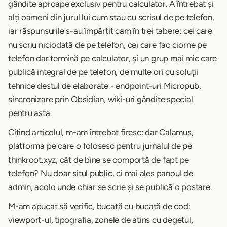
gândite aproape exclusiv pentru calculator. A întrebat și
alți oameni din jurul lui cum stau cu scrisul de pe telefon,
iar răspunsurile s-au împărțit cam în trei tabere: cei care
nu scriu niciodată de pe telefon, cei care fac ciorne pe
telefon dar termină pe calculator, și un grup mai mic care
publică integral de pe telefon, de multe ori cu soluții
tehnice destul de elaborate - endpoint-uri Micropub,
sincronizare prin Obsidian, wiki-uri gândite special
pentru asta.
Citind articolul, m-am întrebat firesc: dar Calamus,
platforma pe care o folosesc pentru jurnalul de pe
thinkroot.xyz, cât de bine se comportă de fapt pe
telefon? Nu doar situl public, ci mai ales panoul de
admin, acolo unde chiar se scrie și se publică o postare.
M-am apucat să verific, bucată cu bucată de cod:
viewport-ul, tipografia, zonele de atins cu degetul,