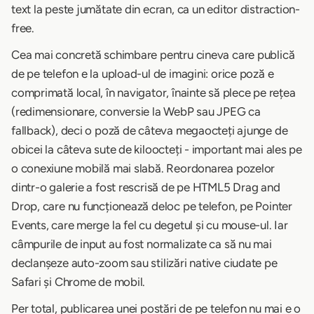
text la peste jumătate din ecran, ca un editor distraction-
free.
Cea mai concretă schimbare pentru cineva care publică
de pe telefon e la upload-ul de imagini: orice poză e
comprimată local, în navigator, înainte să plece pe rețea
(redimensionare, conversie la WebP sau JPEG ca
fallback), deci o poză de câteva megaocteți ajunge de
obicei la câteva sute de kiloocteți - important mai ales pe
o conexiune mobilă mai slabă. Reordonarea pozelor
dintr-o galerie a fost rescrisă de pe HTML5 Drag and
Drop, care nu funcționează deloc pe telefon, pe Pointer
Events, care merge la fel cu degetul și cu mouse-ul. Iar
câmpurile de input au fost normalizate ca să nu mai
declanșeze auto-zoom sau stilizări native ciudate pe
Safari și Chrome de mobil.
Per total, publicarea unei postări de pe telefon nu mai e o