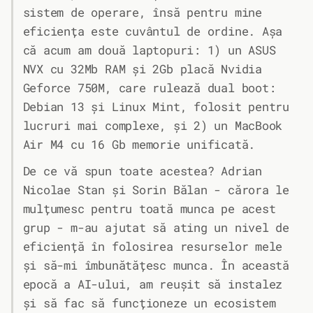
sistem de operare, însă pentru mine
eficiența este cuvântul de ordine. Așa
că acum am două laptopuri: 1) un ASUS
NVX cu 32Mb RAM și 2Gb placă Nvidia
Geforce 750M, care rulează dual boot:
Debian 13 și Linux Mint, folosit pentru
lucruri mai complexe, și 2) un MacBook
Air M4 cu 16 Gb memorie unificată.
De ce vă spun toate acestea? Adrian
Nicolae Stan și Sorin Bălan - cărora le
mulțumesc pentru toată munca pe acest
grup - m-au ajutat să ating un nivel de
eficiență în folosirea resurselor mele
și să-mi îmbunătățesc munca. În această
epocă a AI-ului, am reușit să instalez
și să fac să funcționeze un ecosistem