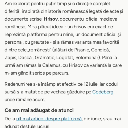
Am explorat pentru puțin timp și o direcție complet
diferită, inspirată din istoria românească legată de acte și
documente scrise:
Hrisov
, documentul oficial medieval
românesc. Mi-a plăcut ideea - un hrisov era exact ce
reprezintă platforma pentru mine, un document oficial și
personal, cu greutate - și a rămas varianta mea favorită
dintre cele „românești" (alături de Pisanie, Condică,
Zapis, Dascăl, Grămătic, Logofăt, Solomonar). Până la
urmă am rămas la Calamus, cu Hrisov ca variantă la care
m-am gândit serios pe parcurs.
Redenumirea s-a întâmplat efectiv pe 12 iulie, iar codul
sursă s-a mutat de pe vechea găzduire pe
Codeberg
,
unde rămâne acum.
Ce am mai adăugat de atunci
De la
ultimul articol despre platformă
, din iunie, s-au mai
adunat destule lucruri.