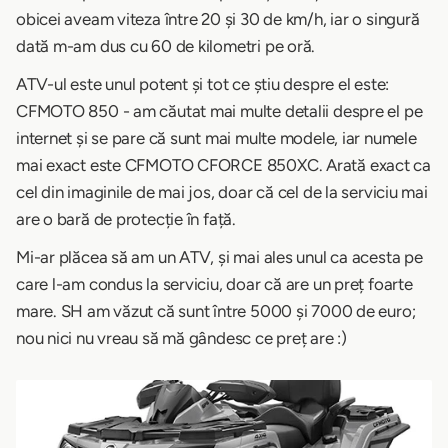
obicei aveam viteza între 20 și 30 de km/h, iar o singură
dată m-am dus cu 60 de kilometri pe oră.
ATV-ul este unul potent și tot ce știu despre el este:
CFMOTO 850 - am căutat mai multe detalii despre el pe
internet și se pare că sunt mai multe modele, iar numele
mai exact este CFMOTO CFORCE 850XC. Arată exact ca
cel din imaginile de mai jos, doar că cel de la serviciu mai
are o bară de protecție în față.
Mi-ar plăcea să am un ATV, și mai ales unul ca acesta pe
care l-am condus la serviciu, doar că are un preț foarte
mare. SH am văzut că sunt între 5000 și 7000 de euro;
nou nici nu vreau să mă gândesc ce preț are :)