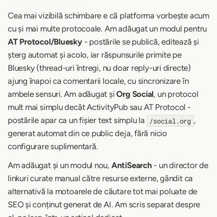
Cea mai vizibilă schimbare e că platforma vorbește acum
cu și mai multe protocoale. Am adăugat un modul pentru
AT Protocol/Bluesky
- postările se publică, editează și
șterg automat și acolo, iar răspunsurile primite pe
Bluesky (thread-uri întregi, nu doar reply-uri directe)
ajung înapoi ca comentarii locale, cu sincronizare în
ambele sensuri. Am adăugat și
Org Social
, un protocol
mult mai simplu decât ActivityPub sau AT Protocol -
postările apar ca un fișier text simplu la
,
/social.org
generat automat din ce public deja, fără nicio
configurare suplimentară.
Am adăugat și un modul nou,
AntiSearch
- un director de
linkuri curate manual către resurse externe, gândit ca
alternativă la motoarele de căutare tot mai poluate de
SEO și conținut generat de AI. Am scris separat despre