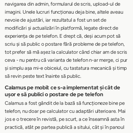
navigarea din admin, formularul de scris, upload-ul de
imagini. Unele lucruri funcționau deja bine, altele aveau
nevoie de ajustări, iar rezultatul a fost un set de
modificări și actualizări în platformă, legate direct de
experiența de pe telefon. E drept că, deși acum pot să
scriu și să public o postare fără probleme de pe telefon,
tot prefer să mă așez la calculator când chiar am de scris
ceva - nu pentru că varianta de telefon n-ar merge, ci pur
și simplu așa mi-e obiceiul, cu tastatura mecanică și timp
să revin peste text înainte să public.
Calamus pe mobil: ce s-a implementat și cât de
ușor e să publici o postare de pe telefon
Calamus a fost gândit de la bază să funcționeze bine pe
telefon, nu doar pe calculator cu adaptări ulterioare. Mai
jos e o trecere în revistă, pe scurt, a ce înseamnă asta în
practică, atât pe partea publică a sitului, cât și în panoul