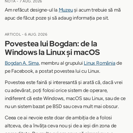
NOTĂ -
7 AUG. 2026
Am refăcut designe-ul la
Muzeu
și acum trebuie să mă
apuc de făcut poze și să adaug informația pe sit.
ARTICOL -
6 AUG. 2026
Povestea lui Bogdan: de la
Windows la Linux și macOS
Bogdan A. Sima
, membru al grupului
Linux România
de
pe Facebook, a postat povestea lui cu Linux.
Povestea este faină și interesantă și arată că, dacă vrei
cu adevărat, poți folosi orice sistem de operare,
indiferent că este Windows, macOS sau Linux, sau de ce
nu un sistem bazat pe BSD sau ceva mult mai obscur.
Ceea ce ai nevoie este doar de ambiția de a folosi
altceva, de a învăța ceva nou și de a ieși din zona de