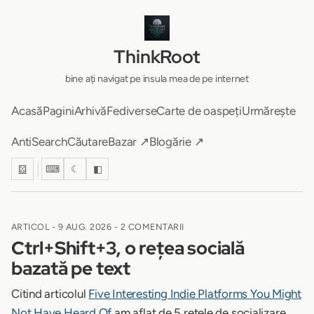
ThinkRoot
bine ați navigat pe insula mea de pe internet
Acasă
Pagini
Arhivă
Fediverse
Carte de oaspeți
Urmărește
AntiSearch
Căutare
Bazar ↗
Blogărie ↗
⚄
⌨
☾
◧
ARTICOL -
9 AUG. 2026
- 2 COMENTARII
Ctrl+Shift+3, o rețea socială
bazată pe text
Citind articolul
Five Interesting Indie Platforms You Might
Not Have Heard Of
am aflat de 5 rețele de socializare