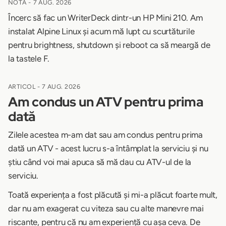
NOTĂ -
7 AUG. 2026
Încerc să fac un WriterDeck dintr-un HP Mini 210. Am
instalat Alpine Linux și acum mă lupt cu scurtăturile
pentru brightness, shutdown și reboot ca să meargă de
la tastele F.
ARTICOL -
7 AUG. 2026
Am condus un ATV pentru prima
dată
Zilele acestea m-am dat sau am condus pentru prima
dată un ATV - acest lucru s-a întâmplat la serviciu și nu
știu când voi mai apuca să mă dau cu ATV-ul de la
serviciu.
Toată experiența a fost plăcută și mi-a plăcut foarte mult,
dar nu am exagerat cu viteza sau cu alte manevre mai
riscante, pentru că nu am experiență cu așa ceva. De