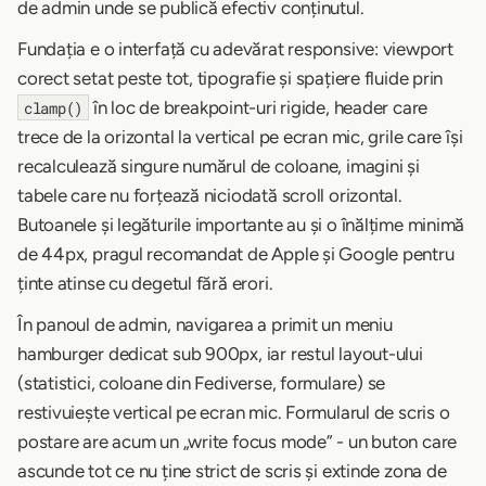
de admin unde se publică efectiv conținutul.
Fundația e o interfață cu adevărat responsive: viewport
corect setat peste tot, tipografie și spațiere fluide prin
în loc de breakpoint-uri rigide, header care
clamp()
trece de la orizontal la vertical pe ecran mic, grile care își
recalculează singure numărul de coloane, imagini și
tabele care nu forțează niciodată scroll orizontal.
Butoanele și legăturile importante au și o înălțime minimă
de 44px, pragul recomandat de Apple și Google pentru
ținte atinse cu degetul fără erori.
În panoul de admin, navigarea a primit un meniu
hamburger dedicat sub 900px, iar restul layout-ului
(statistici, coloane din Fediverse, formulare) se
restivuiește vertical pe ecran mic. Formularul de scris o
postare are acum un „write focus mode” - un buton care
ascunde tot ce nu ține strict de scris și extinde zona de