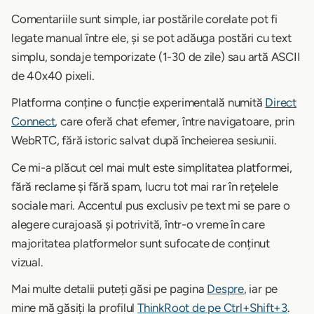
Comentariile sunt simple, iar postările corelate pot fi
legate manual între ele, și se pot adăuga postări cu text
simplu, sondaje temporizate (1-30 de zile) sau artă ASCII
de 40x40 pixeli.
Platforma conține o funcție experimentală numită
Direct
Connect
, care oferă chat efemer, între navigatoare, prin
WebRTC, fără istoric salvat după încheierea sesiunii.
Ce mi-a plăcut cel mai mult este simplitatea platformei,
fără reclame și fără spam, lucru tot mai rar în rețelele
sociale mari. Accentul pus exclusiv pe text mi se pare o
alegere curajoasă și potrivită, într-o vreme în care
majoritatea platformelor sunt sufocate de conținut
vizual.
Mai multe detalii puteți găsi pe pagina
Despre
, iar pe
mine mă găsiți la profilul
ThinkRoot de pe Ctrl+Shift+3
.