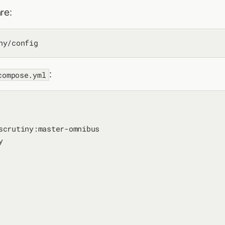
re:
:
compose.yml
scrutiny:master-omnibus


