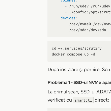
volumes
:

      - /run/udev:/run/udev:
      - ./config:/opt/scruti
devices
:

      - /dev/nvme0:/dev/nvme
cd ~/.services/scrutiny

După instalare și pornire, Scru
Problema 1 - SSD-ul NVMe apar
La primul scan, SSD-ul ADAT
verificat cu
direct:
smartctl