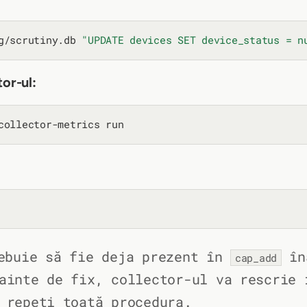
g/scrutiny.db 
"UPDATE devices SET device_status = n
tor-ul:
buie să fie deja prezent în
îna
cap_add
ainte de fix, collector-ul va rescrie 
 repeți toată procedura.