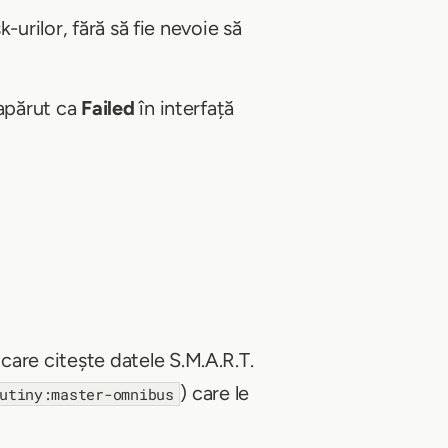
urilor, fără să fie nevoie să
 apărut ca
Failed
în interfață
care citește datele S.M.A.R.T.
) care le
utiny:master-omnibus