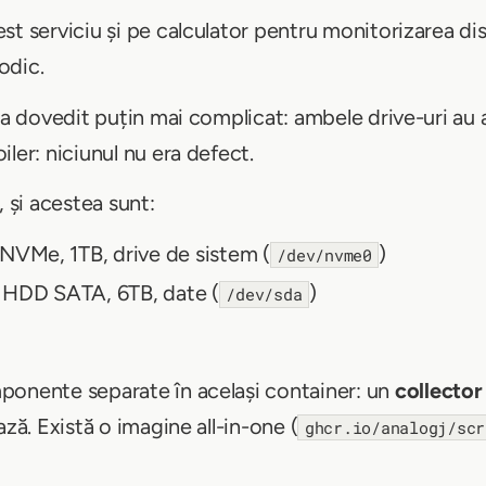
t serviciu și pe calculator pentru monitorizarea disk-
odic.
s-a dovedit puțin mai complicat: ambele drive-uri au
ler: niciunul nu era defect.
, și acestea sunt:
NVMe, 1TB, drive de sistem (
)
/dev/nvme0
 HDD SATA, 6TB, date (
)
/dev/sda
ponente separate în același container: un
collector
ază. Există o imagine all-in-one (
ghcr.io/analogj/scr