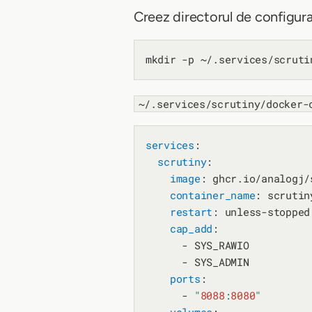
Creez directorul de configura
~/.services/scrutiny/docker-
services
:

scrutiny
:

image
: ghcr.io/analogj/
container_name
: scrutiny
restart
: unless-stopped

cap_add
:

      - SYS_RAWIO

      - SYS_ADMIN

ports
:

      - 
"
8088
:
8080
"