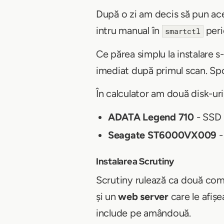
După o zi am decis să pun aces
intru manual în
peri
smartctl
Ce părea simplu la instalare 
imediat după primul scan. Spoi
În calculator am două disk-uri
ADATA Legend 710
- SSD 
Seagate ST6000VX009
-
Instalarea Scrutiny
Scrutiny rulează ca două com
și un
web server
care le afișe
include pe amândouă.