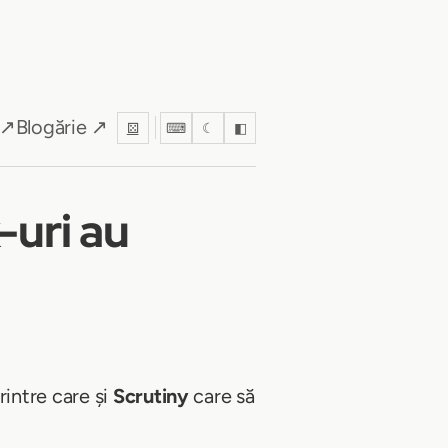
 ↗
Blogărie ↗
⚄
⌨
☾
◧
-uri au
rintre care și
Scrutiny
care să