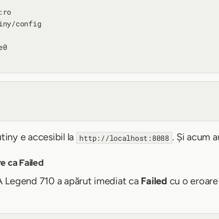
ro

ny/config

0

tiny e accesibil la
. Și acum a
http://localhost:8088
e ca Failed
A Legend 710 a apărut imediat ca
Failed
cu o eroare