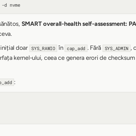
 sănătos,
SMART overall-health self-assessment: 
ceva.
nițial doar
în
. Fără
, 
SYS_RAWIO
cap_add
SYS_ADMIN
fața kernel-ului, ceea ce genera erori de checksum l
:
p_add