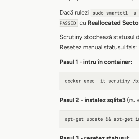
Dacă rulezi
sudo smartctl -a 
cu
Reallocated Secto
PASSED
Scrutiny stochează statusul d
Resetez manual statusul fals:
Pasul 1 - intru în container:
Pasul 2 - instalez sqlite3
(nu e
Pasul 3 - resetez statusul: