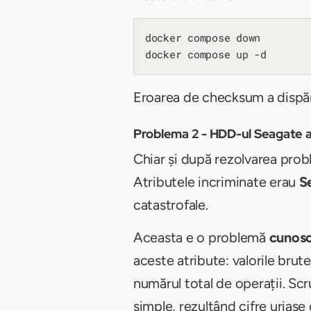
docker compose down

Eroarea de checksum a dispăr
Problema 2 - HDD-ul Seagate a
Chiar și după rezolvarea p
Atributele incriminate erau
S
catastrofale.
Aceasta e o problemă
cunos
aceste atribute: valorile bru
numărul total de operații. Scru
simple, rezultând cifre uriașe