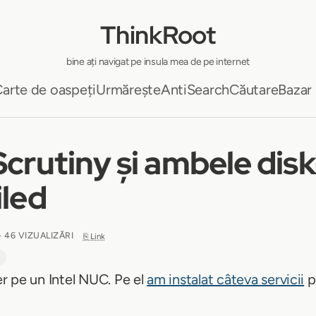
ThinkRoot
bine ați navigat pe insula mea de pe internet
arte de oaspeți
Urmărește
AntiSearch
Căutare
Bazar
Scrutiny și ambele disk
iled
- 46 VIZUALIZĂRI
⎘ Link
r pe un Intel NUC. Pe el
am instalat câteva servicii
p