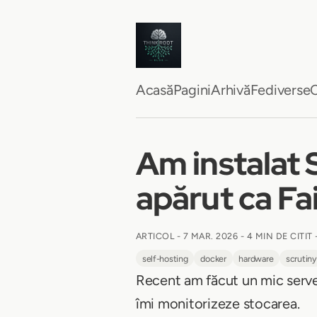
Acasă
Pagini
Arhivă
Fediverse
C
Am instalat 
apărut ca Fa
ARTICOL -
7 MAR. 2026
-
4 MIN DE CITIT
self-hosting
docker
hardware
scrutiny
Recent am făcut un mic serve
îmi monitorizeze stocarea.