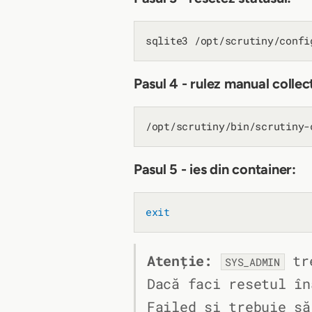
sqlite3 /opt/scrutiny/confi
Pasul 4 - rulez manual collec
Pasul 5 - ies din container:
exit
Atenție:
tre
SYS_ADMIN
Dacă faci resetul în
Failed și trebuie să