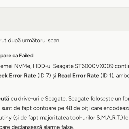
ut după următorul scan.
pare ca Failed
roblemei NVMe, HDD-ul Seagate ST6000VX009 contin
eek Error Rate
(ID 7) și
Read Error Rate
(ID 1), ambe
cută
cu drive-urile Seagate. Seagate folosește un fo
te sunt de fapt contoare pe 48 de biți care encodează
tiny (și de fapt majoritatea tool-urilor S.M.A.R.T.) le
 care declanșează alarme false.