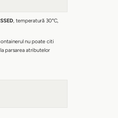
PASSED
, temperatură 30°C,
containerul nu poate citi
a parsarea atributelor