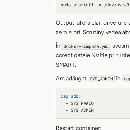
Output-ul era clar: drive-ul e
zero erori. Scrutiny vedea alt
În
aveam i
docker-compose.yml
corect datele NVMe prin inter
SMART.
Am adăugat
în
SYS_ADMIN
ca
cap_add
:

  - SYS_RAWIO

Restart container: