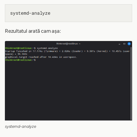
Rezultatul arată cam așa:
systemd-analyze