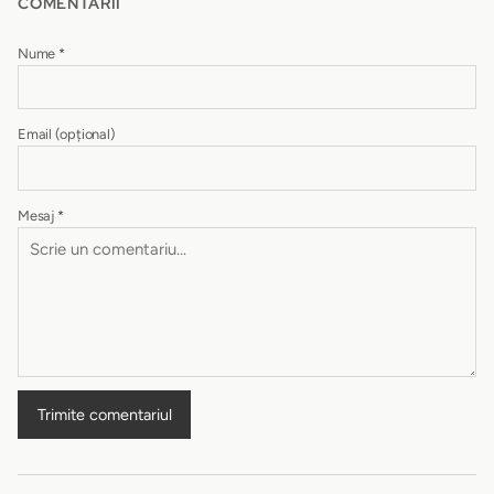
COMENTARII
Nume
*
Email
(opțional)
Mesaj
*
Trimite comentariul