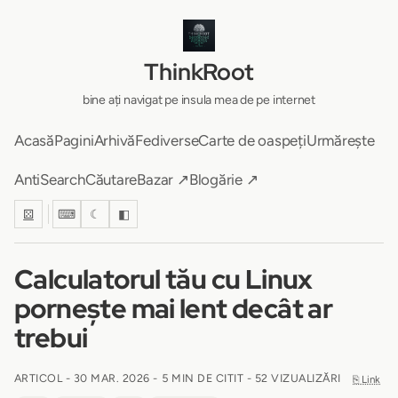
ThinkRoot
bine ați navigat pe insula mea de pe internet
Acasă
Pagini
Arhivă
Fediverse
Carte de oaspeți
Urmărește
AntiSearch
Căutare
Bazar ↗
Blogărie ↗
⚄
⌨
☾
◧
Calculatorul tău cu Linux
pornește mai lent decât ar
trebui
ARTICOL -
30 MAR. 2026
-
5 MIN DE CITIT
- 52 VIZUALIZĂRI
⎘ Link