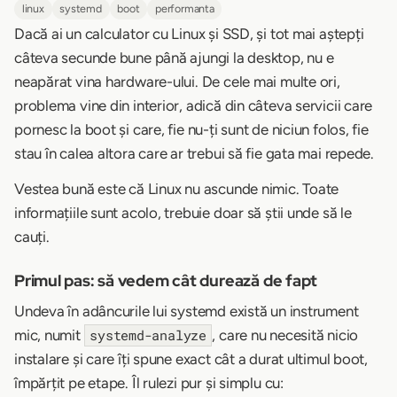
linux
systemd
boot
performanta
Dacă ai un calculator cu Linux și SSD, și tot mai aștepți
câteva secunde bune până ajungi la desktop, nu e
neapărat vina hardware-ului. De cele mai multe ori,
problema vine din interior, adică din câteva servicii care
pornesc la boot și care, fie nu-ți sunt de niciun folos, fie
stau în calea altora care ar trebui să fie gata mai repede.
Vestea bună este că Linux nu ascunde nimic. Toate
informațiile sunt acolo, trebuie doar să știi unde să le
cauți.
Primul pas: să vedem cât durează de fapt
Undeva în adâncurile lui systemd există un instrument
mic, numit
, care nu necesită nicio
systemd-analyze
instalare și care îți spune exact cât a durat ultimul boot,
împărțit pe etape. Îl rulezi pur și simplu cu: