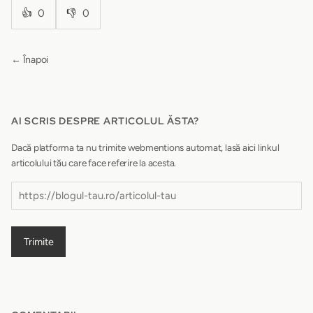
👍
0
👎
0
← Înapoi
AI SCRIS DESPRE ARTICOLUL ĂSTA?
Dacă platforma ta nu trimite webmentions automat, lasă aici linkul
articolului tău care face referire la acesta.
Trimite