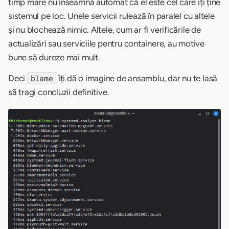
timp mare nu înseamnă automat că el este cel care îți ține
sistemul pe loc. Unele servicii rulează în paralel cu altele
și nu blochează nimic. Altele, cum ar fi verificările de
actualizări sau serviciile pentru containere, au motive
bune să dureze mai mult.
Deci
îți dă o imagine de ansamblu, dar nu te lasă
blame
să tragi concluzii definitive.