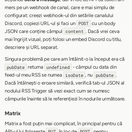
mers pe un webhook de canal, care e mai simplu de
configurat: creezi webhook-ul din setările canalului
Discord, copiezi URL-ul și faci un
cu un body
POST
JSON care conține câmpul
. Dacă vrei ceva
content
mai îngrijit vizual, poți folosi un embed Discord cu titlu,
descriere și URL separat.
Singura problemă pe care am întâlnit-o la început era că
returna
- câmpul cu data din
pubDate
undefined
feed-ul meu RSS se numea
, nu
.
isoDate
pubDate
Dacă întâlnești o eroare similară, verifică tab-ul JSON al
nodului RSS Trigger să vezi exact cum se numesc
câmpurile înainte să le referențiezi în nodurile următoare.
Matrix
Matrix a fost puțin mai complicat, în principal pentru că
API-ul lui folosește
în loc de
pentru
PUT
POST