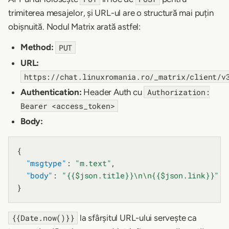
trimiterea mesajelor, și URL-ul are o structură mai puțin
obișnuită. Nodul Matrix arată astfel:
Method:
PUT
URL:
https://chat.linuxromania.ro/_matrix/client/v
Authentication:
Header Auth cu
Authorization:
Bearer <access_token>
Body:
{

"msgtype"
: 
"m.text"
,

"body"
: 
"{{$json.title}}\n\n{{$json.link}}"
la sfârșitul URL-ului servește ca
{{Date.now()}}