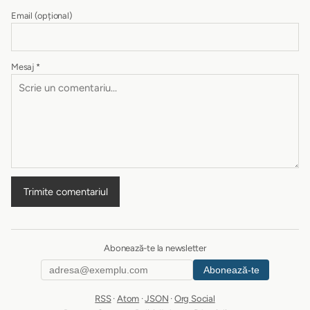
Email
(opțional)
Mesaj
*
Trimite comentariul
Abonează-te la newsletter
Abonează-te
RSS
·
Atom
·
JSON
·
Org Social