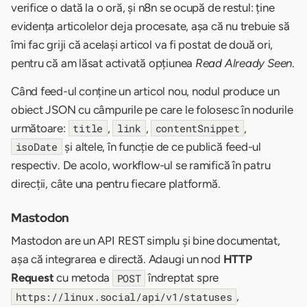
verifice o dată la o oră, și n8n se ocupă de restul: ține
evidența articolelor deja procesate, așa că nu trebuie să
îmi fac griji că același articol va fi postat de două ori,
pentru că am lăsat activată opțiunea
Read Already Seen
.
Când feed-ul conține un articol nou, nodul produce un
obiect JSON cu câmpurile pe care le folosesc în nodurile
următoare:
,
,
,
title
link
contentSnippet
și altele, în funcție de ce publică feed-ul
isoDate
respectiv. De acolo, workflow-ul se ramifică în patru
direcții, câte una pentru fiecare platformă.
Mastodon
Mastodon are un API REST simplu și bine documentat,
așa că integrarea e directă. Adaugi un nod
HTTP
Request
cu metoda
îndreptat spre
POST
,
https://linux.social/api/v1/statuses