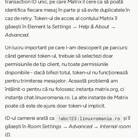
transaction ID unic, pe care Matrix îl cere ca să poată
identifica fiecare mesaj în parte și să evite duplicatele în
caz de retry. Token-ul de acces al contului Matrix îl
găsești în Element la
Settings → Help & About →
Advanced
.
Un lucru important pe care l-am descoperit pe parcurs:
când generezi token-ul, trebuie să selectezi doar
permisiunile de tip client, nu toate permisiunile
disponibile - dacă bifezi totul, token-ul nu funcționează
pentru trimiterea mesajelor. Această problemă am
întâlnit-o pentru că nu folosesc instanța matrix.org, ci
instanța chat.linuxromania.ro. La alte instanțe de Matrix
poate că este de ajuns doar token-ul implicit.
ID-ul camerei arată ca
și îl
!abc123:linuxromania.ro
găsești în
Room Settings → Advanced → Internal room
ID
.