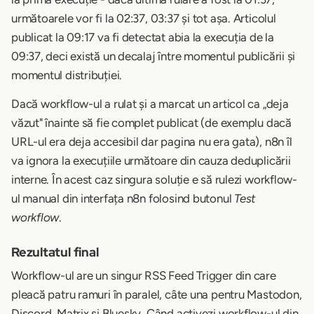
următoarele vor fi la 02:37, 03:37 și tot așa. Articolul
publicat la 09:17 va fi detectat abia la execuția de la
09:37, deci există un decalaj între momentul publicării și
momentul distribuției.
Dacă workflow-ul a rulat și a marcat un articol ca „deja
văzut" înainte să fie complet publicat (de exemplu dacă
URL-ul era deja accesibil dar pagina nu era gata), n8n îl
va ignora la execuțiile următoare din cauza deduplicării
interne. În acest caz singura soluție e să rulezi workflow-
ul manual din interfața n8n folosind butonul
Test
workflow
.
Rezultatul final
Workflow-ul are un singur RSS Feed Trigger din care
pleacă patru ramuri în paralel, câte una pentru Mastodon,
Discord, Matrix și Bluesky. Când activezi workflow-ul din