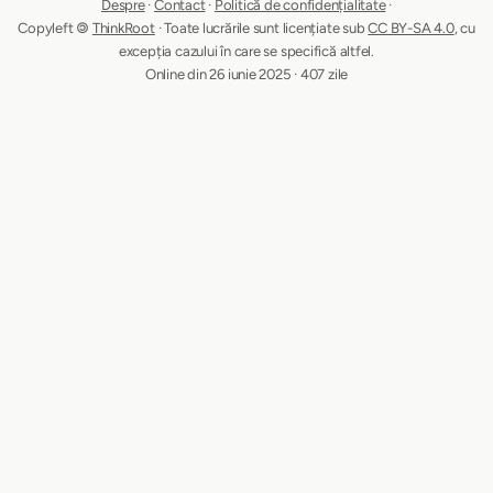
Despre
·
Contact
·
Politică de confidențialitate
·
Copyleft 🄯
ThinkRoot
· Toate lucrările sunt licențiate sub
CC BY-SA 4.0
, cu
excepția cazului în care se specifică altfel.
Online din 26 iunie 2025 · 407 zile