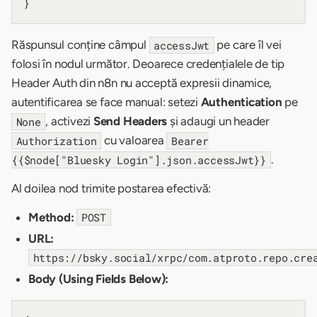
Răspunsul conține câmpul
pe care îl vei
accessJwt
folosi în nodul următor. Deoarece credențialele de tip
Header Auth din n8n nu acceptă expresii dinamice,
autentificarea se face manual: setezi
Authentication
pe
, activezi
Send Headers
și adaugi un header
None
cu valoarea
Authorization
Bearer
.
{{$node["Bluesky Login"].json.accessJwt}}
Al doilea nod trimite postarea efectivă:
Method:
POST
URL:
https://bsky.social/xrpc/com.atproto.repo.cre
Body (Using Fields Below):