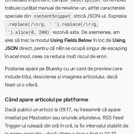
trebuie curățat manual de newline-uri, altfel caracterele
speciale din
strică JSON-ul. Expresia
contentSnippet
.replace(/\n/g, ' ').replace(/\r/g,
rezolvă asta. De asemenea, am
'').slice(0, 200)
ales să trec la modul
Using Fields Below
în loc de
Using
JSON
direct, pentru că n8n se ocupă singur de escaping
în acel mod, ceea ce reduce mult riscul de erori.
Postarea apare pe Bluesky cu un card de preview care
include titlul, descrierea și imaginea articolului, dacă
feed-ul o oferă.
Când apare articolul pe platforme
Dacă publici un articol la 09:17, nu înseamnă că apare
imediat pe Mastodon sau oriunde altundeva. RSS Feed
Trigger-ul rulează din oră în oră, la fix intervalul stabilit de
la prima execuție - dacă ultima rulare a fost la 01:37,