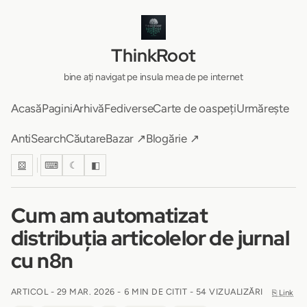
ThinkRoot
bine ați navigat pe insula mea de pe internet
Acasă
Pagini
Arhivă
Fediverse
Carte de oaspeți
Urmărește
AntiSearch
Căutare
Bazar ↗
Blogărie ↗
⚄
⌨
☾
◧
Cum am automatizat
distribuția articolelor de jurnal
cu n8n
ARTICOL -
29 MAR. 2026
-
6 MIN DE CITIT
- 54 VIZUALIZĂRI
⎘ Link