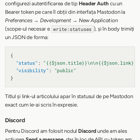
configurezi autentificarea de tip
Header Auth
cu un
Bearer token pe care îl obții din interfața Mastodon la
Preferences → Development → New Application
(scope-ul necesar e
), și în body trimiți
write:statuses
un JSON de forma:
{

"status"
: 
"{{$json.title}}\n\n{{$json.link}}"
"visibility"
: 
"public"
Titlul și link-ul articolului apar în statusul de pe Mastodon
exact cum le-ai scris în expresie.
Discord
Pentru Discord am folosit nodul
Discord
unde am ales
acțiunea
Send a message
, dar în loc de API cu token am