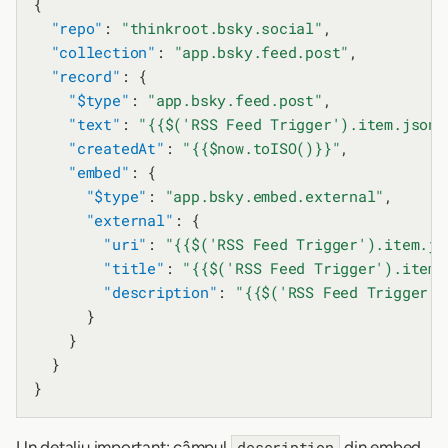
{

"repo"
: 
"thinkroot.bsky.social"
,

"collection"
: 
"app.bsky.feed.post"
,

"record"
: {

"$type"
: 
"app.bsky.feed.post"
,

"text"
: 
"{{$('RSS Feed Trigger').item.json.
"createdAt"
: 
"{{$now.toISO()}}"
,

"embed"
: {

"$type"
: 
"app.bsky.embed.external"
,

"external"
: {

"uri"
: 
"{{$('RSS Feed Trigger').item.js
"title"
: 
"{{$('RSS Feed Trigger').item.
"description"
: 
"{{$('RSS Feed Trigger')
      }

    }

  }

Un detaliu important: câmpul
din embed
description