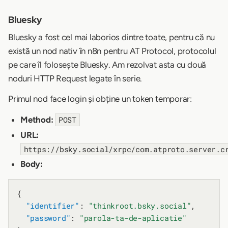
Bluesky
Bluesky a fost cel mai laborios dintre toate, pentru că nu
există un nod nativ în n8n pentru AT Protocol, protocolul
pe care îl folosește Bluesky. Am rezolvat asta cu două
noduri HTTP Request legate în serie.
Primul nod face login și obține un token temporar:
Method:
POST
URL:
https://bsky.social/xrpc/com.atproto.server.c
Body:
{

"identifier"
: 
"thinkroot.bsky.social"
,

"password"
: 
"parola-ta-de-aplicatie"