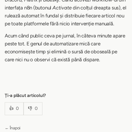
interfața n8n (butonul
Activate
din colțul dreapta sus), el
rulează automat în fundal și distribuie fiecare articol nou
pe toate platformele fără nicio intervenție manuală.
Acum când public ceva pe jurnal, în câteva minute apare
peste tot. E genul de automatizare mică care
economisește timp și elimină o sursă de oboseală pe
care nici nu o observi că există până dispare.
Ți-a plăcut articolul?
👍
0
👎
0
← Înapoi