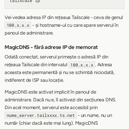
Vei vedea adresa IP din rețeaua Tailscale - ceva de genul
- și hostname-ul cu care apare serverul în
100.x.x.x
panoul de administrare.
MagicDNS - fără adrese IP de memorat
Odată conectat, serverul primește o adresă IP din
rețeaua Tailscale din intervalul
. Adresa
100.x.x.x
aceasta este permanentă și nu se schimbă niciodată,
indiferent de ISP sau locație.
MagicDNS este activat implicit în panoul de
administrare. Dacă nu e, îl activezi din secțiunea DNS.
Din acel moment, serverul este accesibil prin
- un nume, nu un
nume_server.tailxxxx.ts.net
număr (chiar dacă este mai lung). MagicDNS