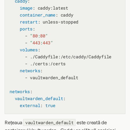
caddy
:

image
: caddy:latest

container_name
: caddy

restart
: unless-stopped

ports
:

      - 
"
80
:
80
"
      - 
"
443
:
443
"
volumes
:

      - ./Caddyfile:/etc/caddy/Caddyfile

      - ./certs:/certs

networks
:

      - vaultwarden_default

networks
:

vaultwarden_default
:

external
: 
true
Rețeaua
este creată de
vaultwarden_default