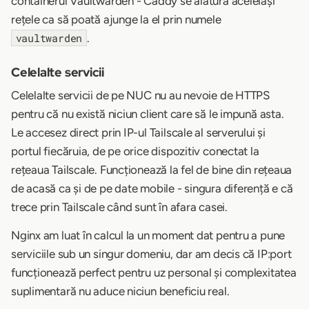
containerul Vaultwarden - Caddy se alătură aceleiași
rețele ca să poată ajunge la el prin numele
.
vaultwarden
Celelalte servicii
Celelalte servicii de pe NUC nu au nevoie de HTTPS
pentru că nu există niciun client care să le impună asta.
Le accesez direct prin IP-ul Tailscale al serverului și
portul fiecăruia, de pe orice dispozitiv conectat la
rețeaua Tailscale. Funcționează la fel de bine din rețeaua
de acasă ca și de pe date mobile - singura diferență e că
trece prin Tailscale când sunt în afara casei.
Nginx am luat în calcul la un moment dat pentru a pune
serviciile sub un singur domeniu, dar am decis că IP:port
funcționează perfect pentru uz personal și complexitatea
suplimentară nu aduce niciun beneficiu real.