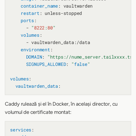
container_name
: vaultwarden

restart
: unless-stopped

ports
:

      - 
"
8222
:
80
"
volumes
:

      - vaultwarden_data:/data

environment
:

DOMAIN
: 
"https://nume_server.tailxxxx.ts.
SIGNUPS_ALLOWED
: 
"
false
"
volumes
:

vaultwarden_data
Caddy rulează și el în Docker, în același director, cu
volumul de certificate montat:
services
:
