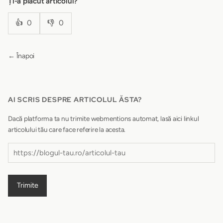
Ți-a plăcut articolul?
👍
0
👎
0
← Înapoi
AI SCRIS DESPRE ARTICOLUL ĂSTA?
Dacă platforma ta nu trimite webmentions automat, lasă aici linkul
articolului tău care face referire la acesta.
Trimite