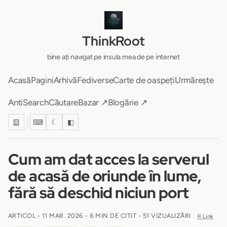
ThinkRoot
bine ați navigat pe insula mea de pe internet
Acasă
Pagini
Arhivă
Fediverse
Carte de oaspeți
Urmărește
AntiSearch
Căutare
Bazar ↗
Blogărie ↗
⚄
⌨
☾
◧
Cum am dat acces la serverul
de acasă de oriunde în lume,
fără să deschid niciun port
ARTICOL -
11 MAR. 2026
-
6 MIN DE CITIT
- 51 VIZUALIZĂRI
⎘ Link