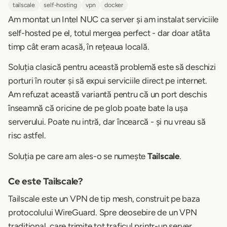
tailscale
self-hosting
vpn
docker
Am montat un Intel NUC ca server și am instalat serviciile
self-hosted pe el, totul mergea perfect - dar doar atâta
timp cât eram acasă, în rețeaua locală.
Soluția clasică pentru această problemă este să deschizi
porturi în router și să expui serviciile direct pe internet.
Am refuzat această variantă pentru că un port deschis
înseamnă că oricine de pe glob poate bate la ușa
serverului. Poate nu intră, dar încearcă - și nu vreau să
risc astfel.
Soluția pe care am ales-o se numește
Tailscale
.
Ce este Tailscale?
Tailscale este un VPN de tip mesh, construit pe baza
protocolului WireGuard. Spre deosebire de un VPN
tradițional, care trimite tot traficul printr-un server