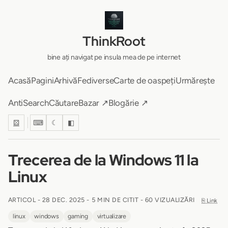
ThinkRoot
bine ați navigat pe insula mea de pe internet
Acasă
Pagini
Arhivă
Fediverse
Carte de oaspeți
Urmărește
AntiSearch
Căutare
Bazar ↗
Blogărie ↗
⚄
⌨
☾
◧
Trecerea de la Windows 11 la
Linux
ARTICOL -
28 DEC. 2025
-
5 MIN DE CITIT
- 60 VIZUALIZĂRI
⎘ Link
linux
windows
gaming
virtualizare