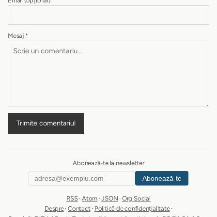
Email
(opțional)
Mesaj
*
Trimite comentariul
Abonează-te la newsletter
Abonează-te
RSS
·
Atom
·
JSON
·
Org Social
Despre
·
Contact
·
Politică de confidențialitate
·