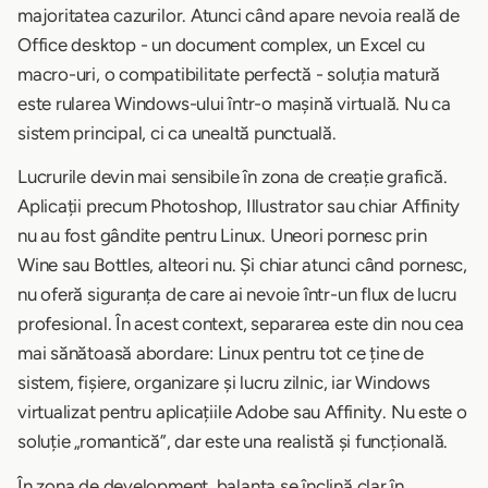
majoritatea cazurilor. Atunci când apare nevoia reală de
Office desktop - un document complex, un Excel cu
macro-uri, o compatibilitate perfectă - soluția matură
este rularea Windows-ului într-o mașină virtuală. Nu ca
sistem principal, ci ca unealtă punctuală.
Lucrurile devin mai sensibile în zona de creație grafică.
Aplicații precum Photoshop, Illustrator sau chiar Affinity
nu au fost gândite pentru Linux. Uneori pornesc prin
Wine sau Bottles, alteori nu. Și chiar atunci când pornesc,
nu oferă siguranța de care ai nevoie într-un flux de lucru
profesional. În acest context, separarea este din nou cea
mai sănătoasă abordare: Linux pentru tot ce ține de
sistem, fișiere, organizare și lucru zilnic, iar Windows
virtualizat pentru aplicațiile Adobe sau Affinity. Nu este o
soluție „romantică”, dar este una realistă și funcțională.
În zona de development, balanța se înclină clar în