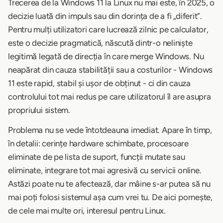
Trecerea de la Windows 11 la Linux nu mai este, în 2025, o
decizie luată din impuls sau din dorința de a fi „diferit”.
Pentru mulți utilizatori care lucrează zilnic pe calculator,
este o decizie pragmatică, născută dintr-o neliniște
legitimă legată de direcția în care merge Windows. Nu
neapărat din cauza stabilității sau a costurilor - Windows
11 este rapid, stabil și ușor de obținut - ci din cauza
controlului tot mai redus pe care utilizatorul îl are asupra
propriului sistem.
Problema nu se vede întotdeauna imediat. Apare în timp,
în detalii: cerințe hardware schimbate, procesoare
eliminate de pe lista de suport, funcții mutate sau
eliminate, integrare tot mai agresivă cu servicii online.
Astăzi poate nu te afectează, dar mâine s-ar putea să nu
mai poți folosi sistemul așa cum vrei tu. De aici pornește,
de cele mai multe ori, interesul pentru Linux.