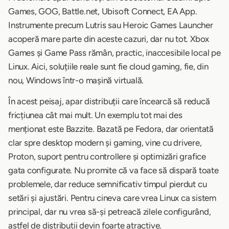
Games, GOG, Battle.net, Ubisoft Connect, EA App.
Instrumente precum Lutris sau Heroic Games Launcher
acoperă mare parte din aceste cazuri, dar nu tot. Xbox
Games și Game Pass rămân, practic, inaccesibile local pe
Linux. Aici, soluțiile reale sunt fie cloud gaming, fie, din
nou, Windows într-o mașină virtuală.
În acest peisaj, apar distribuții care încearcă să reducă
fricțiunea cât mai mult. Un exemplu tot mai des
menționat este Bazzite. Bazată pe Fedora, dar orientată
clar spre desktop modern și gaming, vine cu drivere,
Proton, suport pentru controllere și optimizări grafice
gata configurate. Nu promite că va face să dispară toate
problemele, dar reduce semnificativ timpul pierdut cu
setări și ajustări. Pentru cineva care vrea Linux ca sistem
principal, dar nu vrea să-și petreacă zilele configurând,
astfel de distribuții devin foarte atractive.