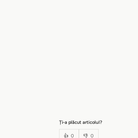
Ți-a plăcut articolul?
👍
0
👎
0