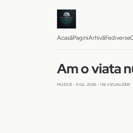
Acasă
Pagini
Arhivă
Fediverse
C
Am o viata 
MUZICĂ -
6 IUL. 2026
- 136 VIZUALIZĂRI