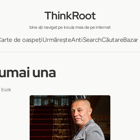
ThinkRoot
bine ați navigat pe insula mea de pe internet
arte de oaspeți
Urmărește
AntiSearch
Căutare
Bazar
numai una
⎘ Link