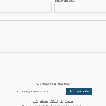
Email
(opțional)
Abonează-te la newsletter
Abonează-te
RSS
·
Atom
·
JSON
·
Org Social