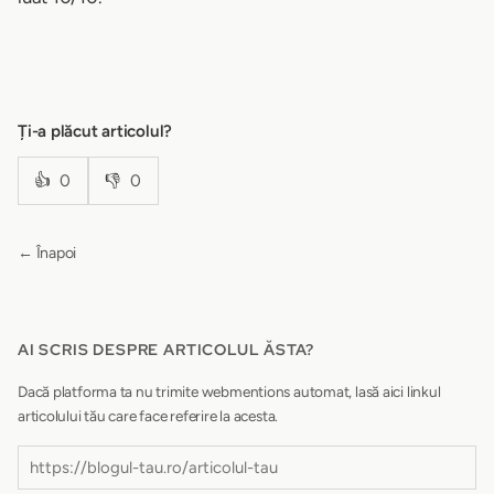
Ți-a plăcut articolul?
👍
0
👎
0
← Înapoi
AI SCRIS DESPRE ARTICOLUL ĂSTA?
Dacă platforma ta nu trimite webmentions automat, lasă aici linkul
articolului tău care face referire la acesta.