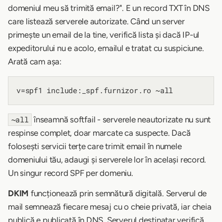
domeniul meu să trimită email?". E un record TXT în DNS
care listează serverele autorizate. Când un server
primește un email de la tine, verifică lista și dacă IP-ul
expeditorului nu e acolo, emailul e tratat cu suspiciune.
Arată cam așa:
înseamnă softfail - serverele neautorizate nu sunt
~all
respinse complet, doar marcate ca suspecte. Dacă
folosești servicii terțe care trimit email în numele
domeniului tău, adaugi și serverele lor în același record.
Un singur record SPF per domeniu.
DKIM
funcționează prin semnătură digitală. Serverul de
mail semnează fiecare mesaj cu o cheie privată, iar cheia
publică e publicată în DNS. Serverul destinatar verifică