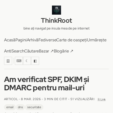
ThinkRoot
bine ați navigat pe insula mea de pe internet
Acasă
Pagini
Arhivă
Fediverse
Carte de oaspeți
Urmărește
AntiSearch
Căutare
Bazar ↗
Blogărie ↗
⚄
⌨
☾
◧
Am verificat SPF, DKIM și
DMARC pentru mail-uri
ARTICOL -
8 MAR. 2026
-
3 MIN DE CITIT
- 51 VIZUALIZĂRI
⎘ Link
email
dns
securitate