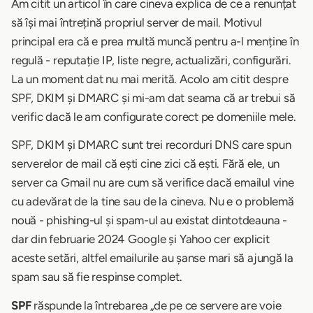
Am citit un articol în care cineva explica de ce a renunțat
să își mai întrețină propriul server de mail. Motivul
principal era că e prea multă muncă pentru a-l menține în
regulă - reputație IP, liste negre, actualizări, configurări.
La un moment dat nu mai merită. Acolo am citit despre
SPF, DKIM și DMARC și mi-am dat seama că ar trebui să
verific dacă le am configurate corect pe domeniile mele.
SPF, DKIM și DMARC sunt trei recorduri DNS care spun
serverelor de mail că ești cine zici că ești. Fără ele, un
server ca Gmail nu are cum să verifice dacă emailul vine
cu adevărat de la tine sau de la cineva. Nu e o problemă
nouă - phishing-ul și spam-ul au existat dintotdeauna -
dar din februarie 2024 Google și Yahoo cer explicit
aceste setări, altfel emailurile au șanse mari să ajungă la
spam sau să fie respinse complet.
SPF
răspunde la întrebarea „de pe ce servere are voie