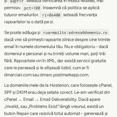
și
setează verificarea în modul relaxed, mai
aspf=r
permisiv.
înseamnă că politica se aplică
pct=100
tuturor emailurilor.
setează frecvența
ri=86400
rapoartelor la o dată pe zi.
Se poate adăuga și
rua=mailto:adresa@domeniu.ro
dacă vrei să primești rapoarte zilnice despre cine trimite
email în numele domeniului tău. Nu e obligatoriu - dacă
domeniul e personal și nu trimiți volume mari, poți trăi
fără. Rapoartele vin în XML, dar există servicii gratuite
care le parsează și le afișează lizibil, cum ar fi
dmarcian.com sau dmarc.postmarkapp.com.
La domeniile mele de la Hosterion, care folosește cPanel,
SPF și DKIM erau deja setate corect. Le-am verificat din
cPanel → Email → Email Deliverability. Dacă apare
„Invalid„ sau „Problems Exist" lângă vreunul, există un
buton Repair care rezolvă totul automat - generează și