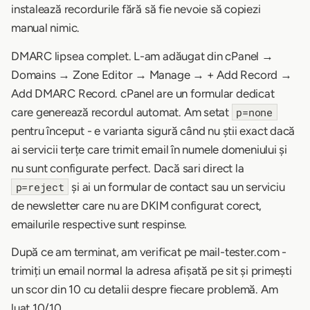
instalează recordurile fără să fie nevoie să copiezi
manual nimic.
DMARC lipsea complet. L-am adăugat din cPanel →
Domains → Zone Editor → Manage → + Add Record →
Add DMARC Record. cPanel are un formular dedicat
care generează recordul automat. Am setat
p=none
pentru început - e varianta sigură când nu știi exact dacă
ai servicii terțe care trimit email în numele domeniului și
nu sunt configurate perfect. Dacă sari direct la
și ai un formular de contact sau un serviciu
p=reject
de newsletter care nu are DKIM configurat corect,
emailurile respective sunt respinse.
După ce am terminat, am verificat pe mail-tester.com -
trimiți un email normal la adresa afișată pe sit și primești
un scor din 10 cu detalii despre fiecare problemă. Am
luat 10/10.