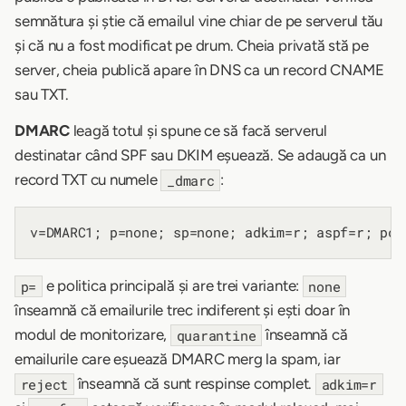
semnătura și știe că emailul vine chiar de pe serverul tău
și că nu a fost modificat pe drum. Cheia privată stă pe
server, cheia publică apare în DNS ca un record CNAME
sau TXT.
DMARC
leagă totul și spune ce să facă serverul
destinatar când SPF sau DKIM eșuează. Se adaugă ca un
record TXT cu numele
:
_dmarc
e politica principală și are trei variante:
p=
none
înseamnă că emailurile trec indiferent și ești doar în
modul de monitorizare,
înseamnă că
quarantine
emailurile care eșuează DMARC merg la spam, iar
înseamnă că sunt respinse complet.
reject
adkim=r