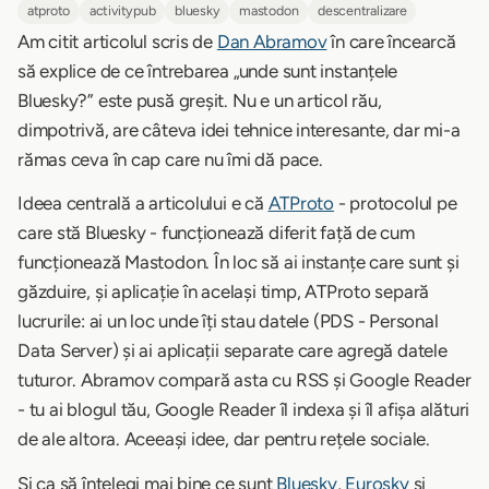
atproto
activitypub
bluesky
mastodon
descentralizare
Am citit articolul scris de
Dan Abramov
în care încearcă
să explice de ce întrebarea „unde sunt instanțele
Bluesky?” este pusă greșit. Nu e un articol rău,
dimpotrivă, are câteva idei tehnice interesante, dar mi-a
rămas ceva în cap care nu îmi dă pace.
Ideea centrală a articolului e că
ATProto
- protocolul pe
care stă Bluesky - funcționează diferit față de cum
funcționează Mastodon. În loc să ai instanțe care sunt și
găzduire, și aplicație în același timp, ATProto separă
lucrurile: ai un loc unde îți stau datele (PDS - Personal
Data Server) și ai aplicații separate care agregă datele
tuturor. Abramov compară asta cu RSS și Google Reader
- tu ai blogul tău, Google Reader îl indexa și îl afișa alături
de ale altora. Aceeași idee, dar pentru rețele sociale.
Și ca să înțelegi mai bine ce sunt
Bluesky
,
Eurosky
și