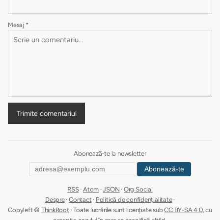
Mesaj
*
Trimite comentariul
Abonează-te la newsletter
Abonează-te
RSS
·
Atom
·
JSON
·
Org Social
Despre
·
Contact
·
Politică de confidențialitate
·
Copyleft 🄯
ThinkRoot
· Toate lucrările sunt licențiate sub
CC BY-SA 4.0
, cu