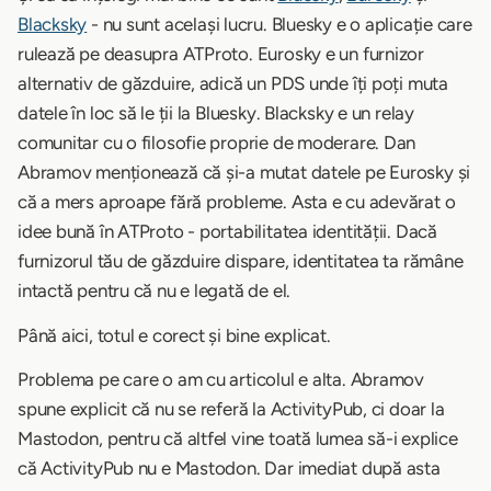
Blacksky
- nu sunt același lucru. Bluesky e o aplicație care
rulează pe deasupra ATProto. Eurosky e un furnizor
alternativ de găzduire, adică un PDS unde îți poți muta
datele în loc să le ții la Bluesky. Blacksky e un relay
comunitar cu o filosofie proprie de moderare. Dan
Abramov menționează că și-a mutat datele pe Eurosky și
că a mers aproape fără probleme. Asta e cu adevărat o
idee bună în ATProto - portabilitatea identității. Dacă
furnizorul tău de găzduire dispare, identitatea ta rămâne
intactă pentru că nu e legată de el.
Până aici, totul e corect și bine explicat.
Problema pe care o am cu articolul e alta. Abramov
spune explicit că nu se referă la ActivityPub, ci doar la
Mastodon, pentru că altfel vine toată lumea să-i explice
că ActivityPub nu e Mastodon. Dar imediat după asta