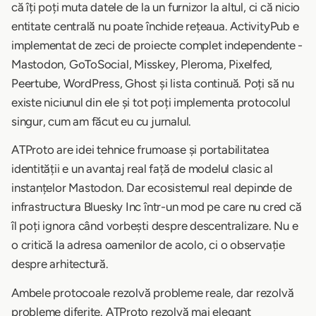
că îți poți muta datele de la un furnizor la altul, ci că nicio
entitate centrală nu poate închide rețeaua. ActivityPub e
implementat de zeci de proiecte complet independente -
Mastodon, GoToSocial, Misskey, Pleroma, Pixelfed,
Peertube, WordPress, Ghost și lista continuă. Poți să nu
existe niciunul din ele și tot poți implementa protocolul
singur, cum am făcut eu cu jurnalul.
ATProto are idei tehnice frumoase și portabilitatea
identității e un avantaj real față de modelul clasic al
instanțelor Mastodon. Dar ecosistemul real depinde de
infrastructura Bluesky Inc într-un mod pe care nu cred că
îl poți ignora când vorbești despre descentralizare. Nu e
o critică la adresa oamenilor de acolo, ci o observație
despre arhitectură.
Ambele protocoale rezolvă probleme reale, dar rezolvă
probleme diferite. ATProto rezolvă mai elegant