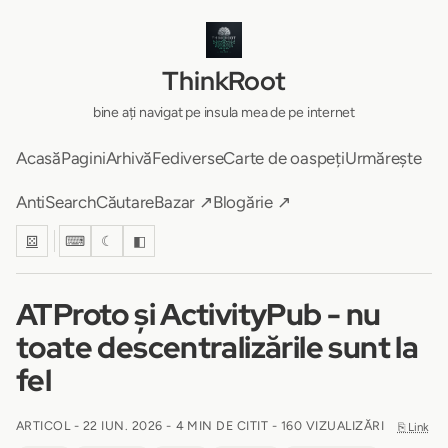
ThinkRoot
bine ați navigat pe insula mea de pe internet
Acasă
Pagini
Arhivă
Fediverse
Carte de oaspeți
Urmărește
AntiSearch
Căutare
Bazar ↗
Blogărie ↗
⚄
⌨
☾
◧
ATProto și ActivityPub - nu
toate descentralizările sunt la
fel
ARTICOL -
22 IUN. 2026
-
4 MIN DE CITIT
- 160 VIZUALIZĂRI
⎘ Link