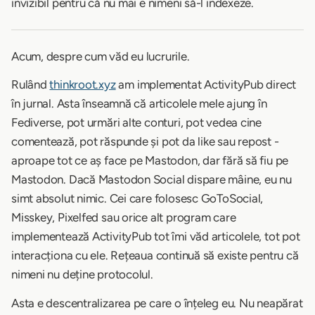
invizibil pentru că nu mai e nimeni să-l indexeze.
Acum, despre cum văd eu lucrurile.
Rulând
thinkroot.xyz
am implementat ActivityPub direct
în jurnal. Asta înseamnă că articolele mele ajung în
Fediverse, pot urmări alte conturi, pot vedea cine
comentează, pot răspunde și pot da like sau repost -
aproape tot ce aș face pe Mastodon, dar fără să fiu pe
Mastodon. Dacă Mastodon Social dispare mâine, eu nu
simt absolut nimic. Cei care folosesc GoToSocial,
Misskey, Pixelfed sau orice alt program care
implementează ActivityPub tot îmi văd articolele, tot pot
interacționa cu ele. Rețeaua continuă să existe pentru că
nimeni nu deține protocolul.
Asta e descentralizarea pe care o înțeleg eu. Nu neapărat