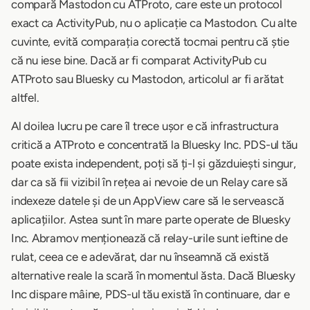
compară Mastodon cu ATProto, care este un protocol
exact ca ActivityPub, nu o aplicație ca Mastodon. Cu alte
cuvinte, evită comparația corectă tocmai pentru că știe
că nu iese bine. Dacă ar fi comparat ActivityPub cu
ATProto sau Bluesky cu Mastodon, articolul ar fi arătat
altfel.
Al doilea lucru pe care îl trece ușor e că infrastructura
critică a ATProto e concentrată la Bluesky Inc. PDS-ul tău
poate exista independent, poți să ți-l și găzduiești singur,
dar ca să fii vizibil în rețea ai nevoie de un Relay care să
indexeze datele și de un AppView care să le servească
aplicațiilor. Astea sunt în mare parte operate de Bluesky
Inc. Abramov menționează că relay-urile sunt ieftine de
rulat, ceea ce e adevărat, dar nu înseamnă că există
alternative reale la scară în momentul ăsta. Dacă Bluesky
Inc dispare mâine, PDS-ul tău există în continuare, dar e