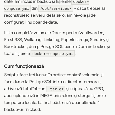
date, am inclus în backup și fișierele
docker-
din
- dacă trebuie să
compose.yml
/opt/services/
reconstruiesc serverul de la zero, am nevoie și de
configurații, nu doar de date.
Lista completă: volumele Docker pentru Vaultwarden,
FreshRSS, Wallabag, Linkding, Paperless-ngx, Scrutiny și
Booktracker, dump PostgreSQL pentru Domain Locker și
toate fișierele
.
docker-compose.yml
Cum funcționează
Scriptul face trei lucruri în ordine: copiază volumele și
face dump la PostgreSQL într-un director temporar,
arhivează totul într-un
și criptează cu GPG,
.tar.gz
apoi uploadează în MEGA prin rclone și șterge fișierele
temporare locale. La final păstrează doar ultimele 4
backup-uri în cloud.