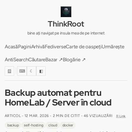
ThinkRoot
bine ați navigat pe insula mea de pe internet
Acasă
Pagini
Arhivă
Fediverse
Carte de oaspeți
Urmărește
AntiSearch
Căutare
Bazar ↗
Blogărie ↗
⚄
⌨
☾
◧
Backup automat pentru
HomeLab / Server în cloud
ARTICOL -
12 MAR. 2026
-
2 MIN DE CITIT
- 46 VIZUALIZĂRI
⎘ Link
backup
self-hosting
cloud
docker