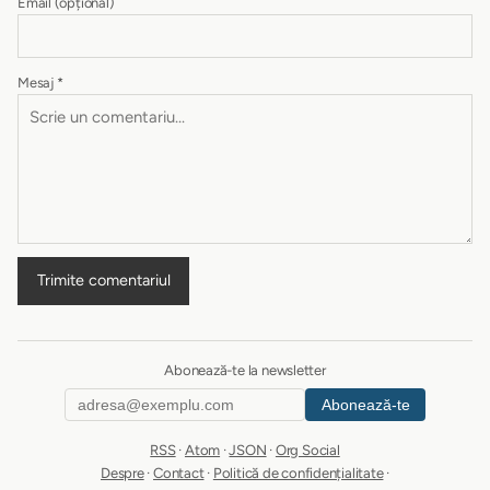
Email
(opțional)
Mesaj
*
Trimite comentariul
Abonează-te la newsletter
Abonează-te
RSS
·
Atom
·
JSON
·
Org Social
Despre
·
Contact
·
Politică de confidențialitate
·