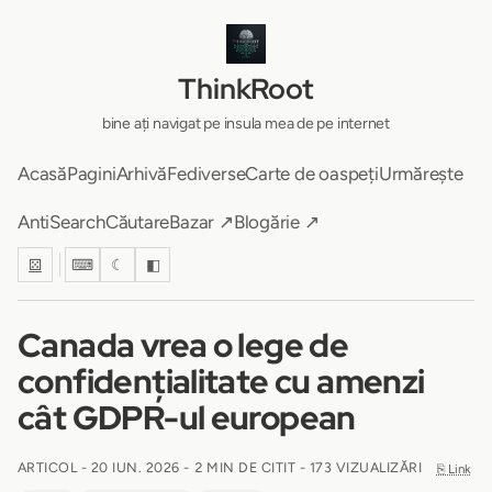
ThinkRoot
bine ați navigat pe insula mea de pe internet
Acasă
Pagini
Arhivă
Fediverse
Carte de oaspeți
Urmărește
AntiSearch
Căutare
Bazar ↗
Blogărie ↗
⚄
⌨
☾
◧
Canada vrea o lege de
confidențialitate cu amenzi
cât GDPR-ul european
ARTICOL -
20 IUN. 2026
-
2 MIN DE CITIT
- 173 VIZUALIZĂRI
⎘ Link