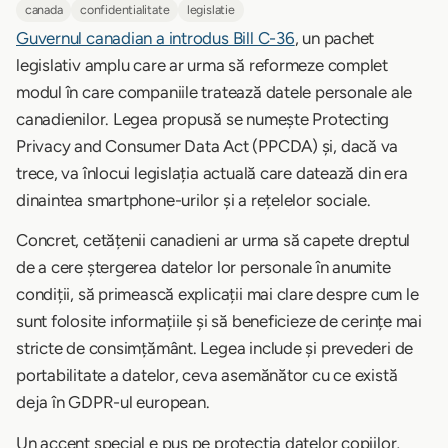
canada
confidentialitate
legislatie
Guvernul canadian a introdus Bill C-36
, un pachet
legislativ amplu care ar urma să reformeze complet
modul în care companiile tratează datele personale ale
canadienilor. Legea propusă se numește Protecting
Privacy and Consumer Data Act (PPCDA) și, dacă va
trece, va înlocui legislația actuală care datează din era
dinaintea smartphone-urilor și a rețelelor sociale.
Concret, cetățenii canadieni ar urma să capete dreptul
de a cere ștergerea datelor lor personale în anumite
condiții, să primească explicații mai clare despre cum le
sunt folosite informațiile și să beneficieze de cerințe mai
stricte de consimțământ. Legea include și prevederi de
portabilitate a datelor, ceva asemănător cu ce există
deja în GDPR-ul european.
Un accent special e pus pe protecția datelor copiilor,