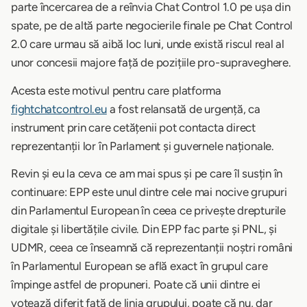
parte încercarea de a reînvia Chat Control 1.0 pe ușa din
spate, pe de altă parte negocierile finale pe Chat Control
2.0 care urmau să aibă loc luni, unde există riscul real al
unor concesii majore față de pozițiile pro-supraveghere.
Acesta este motivul pentru care platforma
fightchatcontrol.eu
a fost relansată de urgență, ca
instrument prin care cetățenii pot contacta direct
reprezentanții lor în Parlament și guvernele naționale.
Revin și eu la ceva ce am mai spus și pe care îl susțin în
continuare: EPP este unul dintre cele mai nocive grupuri
din Parlamentul European în ceea ce privește drepturile
digitale și libertățile civile. Din EPP fac parte și PNL, și
UDMR, ceea ce înseamnă că reprezentanții noștri români
în Parlamentul European se află exact în grupul care
împinge astfel de propuneri. Poate că unii dintre ei
votează diferit față de linia grupului, poate că nu, dar