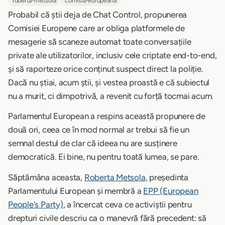
roberta-metsola
comisia-europeana
Probabil că știi deja de Chat Control, propunerea
Comisiei Europene care ar obliga platformele de
mesagerie să scaneze automat toate conversațiile
private ale utilizatorilor, inclusiv cele criptate end-to-end,
și să raporteze orice conținut suspect direct la poliție.
Dacă nu știai, acum știi, și vestea proastă e că subiectul
nu a murit, ci dimpotrivă, a revenit cu forță tocmai acum.
Parlamentul European a respins această propunere de
două ori, ceea ce în mod normal ar trebui să fie un
semnal destul de clar că ideea nu are susținere
democratică. Ei bine, nu pentru toată lumea, se pare.
Săptămâna aceasta,
Roberta Metsola
, președinta
Parlamentului European și membră a
EPP (European
People's Party)
, a încercat ceva ce activiștii pentru
drepturi civile descriu ca o manevră fără precedent: să