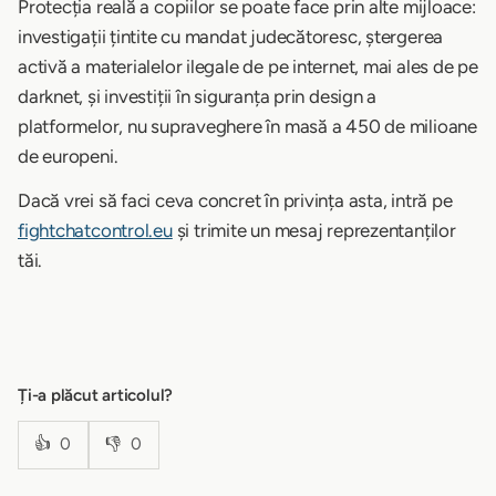
Protecția reală a copiilor se poate face prin alte mijloace:
investigații țintite cu mandat judecătoresc, ștergerea
activă a materialelor ilegale de pe internet, mai ales de pe
darknet, și investiții în siguranța prin design a
platformelor, nu supraveghere în masă a 450 de milioane
de europeni.
Dacă vrei să faci ceva concret în privința asta, intră pe
fightchatcontrol.eu
și trimite un mesaj reprezentanților
tăi.
Ți-a plăcut articolul?
👍
0
👎
0