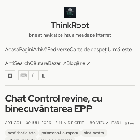
ThinkRoot
bine ați navigat pe insula mea de pe internet
Acasă
Pagini
Arhivă
Fediverse
Carte de oaspeți
Urmărește
AntiSearch
Căutare
Bazar ↗
Blogărie ↗
⚄
⌨
☾
◧
Chat Control revine, cu
binecuvântarea EPP
ARTICOL -
30 IUN. 2026
-
3 MIN DE CITIT
- 180 VIZUALIZĂRI
⎘ Link
confidentialitate
parlamentul-european
chat-control