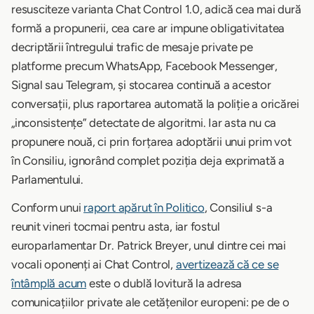
resusciteze varianta Chat Control 1.0, adică cea mai dură
formă a propunerii, cea care ar impune obligativitatea
decriptării întregului trafic de mesaje private pe
platforme precum WhatsApp, Facebook Messenger,
Signal sau Telegram, și stocarea continuă a acestor
conversații, plus raportarea automată la poliție a oricărei
„inconsistențe” detectate de algoritmi. Iar asta nu ca
propunere nouă, ci prin forțarea adoptării unui prim vot
în Consiliu, ignorând complet poziția deja exprimată a
Parlamentului.
Conform unui
raport apărut în Politico
, Consiliul s-a
reunit vineri tocmai pentru asta, iar fostul
europarlamentar Dr. Patrick Breyer, unul dintre cei mai
vocali oponenți ai Chat Control,
avertizează că ce se
întâmplă acum
este o dublă lovitură la adresa
comunicațiilor private ale cetățenilor europeni: pe de o