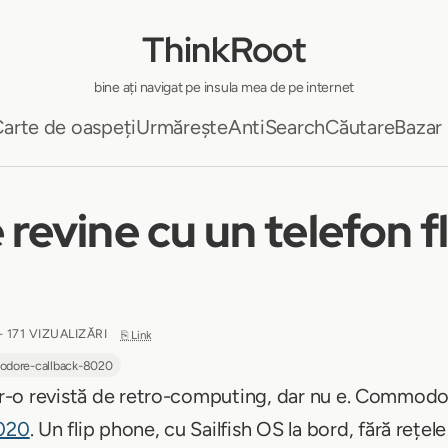
ThinkRoot
bine ați navigat pe insula mea de pe internet
arte de oaspeți
Urmărește
AntiSearch
Căutare
Bazar
vine cu un telefon fli
- 171 VIZUALIZĂRI
⎘ Link
dore-callback-8020
ntr-o revistă de retro-computing, dar nu e. Commodo
8020
. Un flip phone, cu Sailfish OS la bord, fără rețele