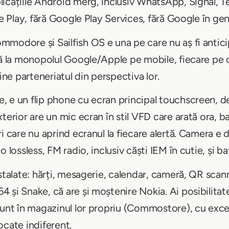
icațiile Android merg, inclusiv WhatsApp, Signal, Te
le Play, fără Google Play Services, fără Google în gen
modore și Sailfish OS e una pe care nu aș fi antici
vă la monopolul Google/Apple pe mobile, fiecare pe
ne parteneriatul din perspectiva lor.
 e un flip phone cu ecran principal touchscreen, de
terior are un mic ecran în stil VFD care arată ora, ba
ri care nu aprind ecranul la fiecare alertă. Camera
 lossless, FM radio, inclusiv căști IEM în cutie, și ba
nstalate: hărți, mesagerie, calendar, cameră, QR scan
și Snake, că are și moștenire Nokia. Ai posibilitate
sunt în magazinul lor propriu (Commostore), cu excepț
ocate indiferent.