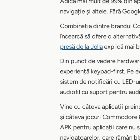
Adică mai mult de 99% din apl
navigație și altele. Fără Goog
Combinația dintre brandul Com
încearcă să ofere o alternati
presă de la Jolla
explică mai bi
Din punct de vedere hardware,
experiență keypad-first. Pe ex
sistem de notificări cu LED-u
audiofil cu suport pentru audio
Vine cu câteva aplicații prei
și câteva jocuri Commodore 64 
APK pentru aplicații care nu 
navigatoarelor, care rămân bl