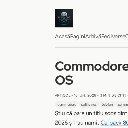
Acasă
Pagini
Arhivă
Fediverse
C
Commodore re
OS
ARTICOL -
16 IUN. 2026
-
3 MIN DE CITIT
commodore
sailfish-os
telefon
commo
Știu că pare un titlu scos di
2026 și l-au numit
Callback 