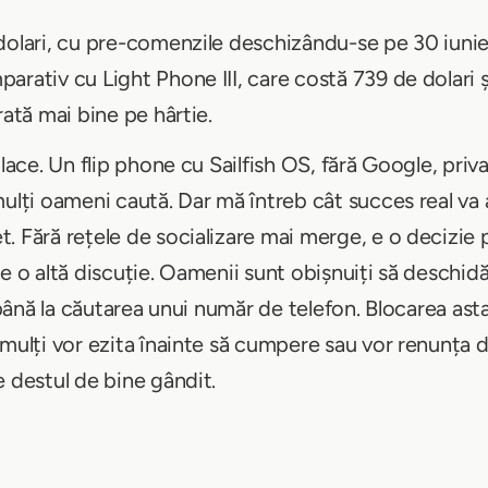
dolari, cu pre-comenzile deschizându-se pe 30 iunie 
arativ cu Light Phone III, care costă 739 de dolari
rată mai bine pe hârtie.
place. Un flip phone cu Sailfish OS, fără Google, priva
mulți oameni caută. Dar mă întreb cât succes real va 
. Fără rețele de socializare mai merge, e o decizie 
e o altă discuție. Oamenii sunt obișnuiți să deschid
 până la căutarea unui număr de telefon. Blocarea asta
 mulți vor ezita înainte să cumpere sau vor renunța
e destul de bine gândit.