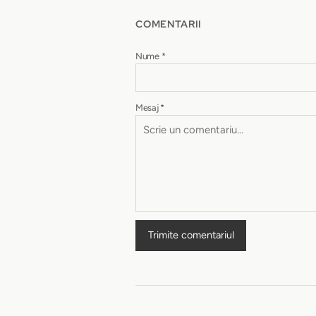
COMENTARII
Nume
*
Mesaj
*
Trimite comentariul