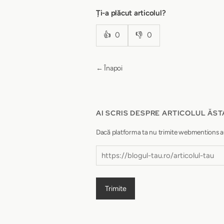
Ți-a plăcut articolul?
👍
0
👎
0
← Înapoi
AI SCRIS DESPRE ARTICOLUL ĂST
Dacă platforma ta nu trimite webmentions autom
Trimite