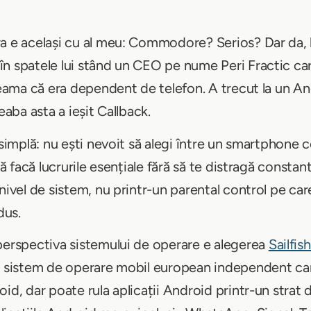
a e același cu al meu: Commodore? Serios? Dar da, b
n spatele lui stând un CEO pe nume Peri Fractic care
seama că era dependent de telefon. A trecut la un An
eaba asta a ieșit Callback.
 simplă: nu ești nevoit să alegi între un smartphone 
să facă lucrurile esențiale fără să te distragă constant
nivel de sistem, nu printr-un parental control pe care
dus.
perspectiva sistemului de operare e alegerea
Sailfis
l sistem de operare mobil european independent care
id, dar poate rula aplicații Android printr-un strat