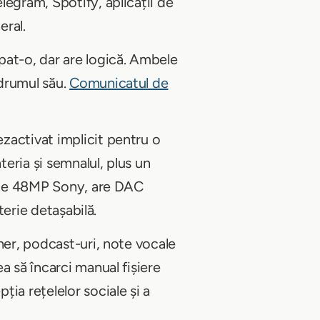
legram, Spotify, aplicații de
eral.
pat-o, dar are logică. Ambele
 drumul său.
Comunicatul de
zactivat implicit pentru o
teria și semnalul, plus un
 e de 48MP Sony, are DAC
terie detașabilă.
ner, podcast-uri, note vocale
a să încarci manual fișiere
ia rețelelor sociale și a