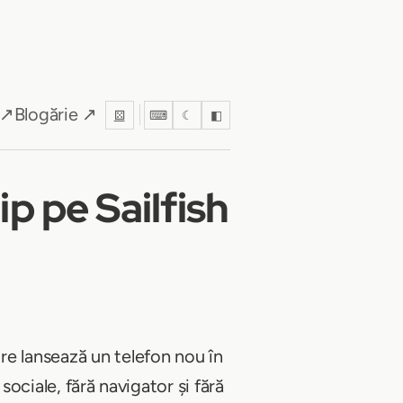
 ↗
Blogărie ↗
⚄
⌨
☾
◧
p pe Sailfish
re lansează un telefon nou în
 sociale, fără navigator și fără