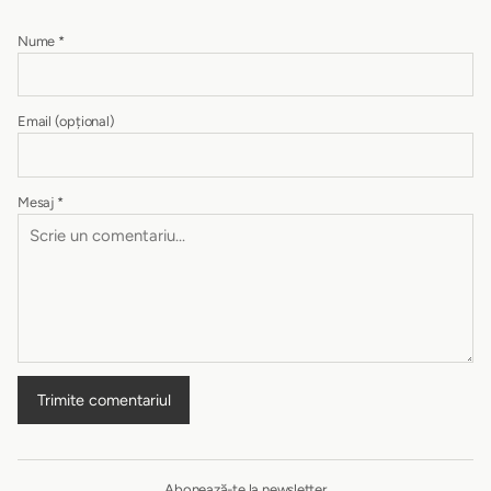
Nume
*
Email
(opțional)
Mesaj
*
Trimite comentariul
Abonează-te la newsletter