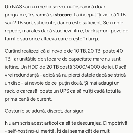
Un NAS sau un media server nu înseamnă doar
programe, înseamnă și
stocare
. La început îți zici că 1 TB
sau 2 TB sunt suficiente, dar nu este suficient. Se umple
repede, mai ales dacă stochezi filme, backup-uri, poze de
familie sau orice altceva care crește în timp.
Curând realizezi că ai nevoie de 10 TB, 20 TB, poate 40
TB. Iar unitățile de stocare de capacitate mare nu sunt
ieftine. Un HDD de 20 TB costă 3000/4000 de lei. Dacă
vrei redundanță - adică să nu pierzi datele dacă se strică
un disc - ai nevoie de cel puțin două. Și mai adaugi un
rack, o carcasă, poate un UPS ca să nu îți cadă totul la
prima pană de curent.
Costurile se adună, discret, dar sigur.
Nu am scris acest articol ca să te descurajez. Dimpotrivă
- self-hosting-ul merită. Îți dai seama cât de mult