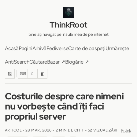
ThinkRoot
bine ați navigat pe insula mea de pe internet
Acasă
Pagini
Arhivă
Fediverse
Carte de oaspeți
Urmărește
AntiSearch
Căutare
Bazar ↗
Blogărie ↗
⚄
⌨
☾
◧
Costurile despre care nimeni
nu vorbește când îți faci
propriul server
ARTICOL -
28 MAR. 2026
-
2 MIN DE CITIT
- 52 VIZUALIZĂRI
⎘ Link