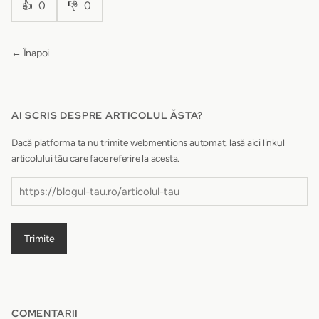
👍
0
👎
0
← Înapoi
AI SCRIS DESPRE ARTICOLUL ĂSTA?
Dacă platforma ta nu trimite webmentions automat, lasă aici linkul
articolului tău care face referire la acesta.
Trimite
COMENTARII