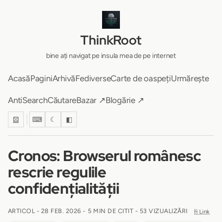
ThinkRoot
bine ați navigat pe insula mea de pe internet
Acasă
Pagini
Arhivă
Fediverse
Carte de oaspeți
Urmărește
AntiSearch
Căutare
Bazar ↗
Blogărie ↗
⚄
⌨
☾
◧
Cronos: Browserul românesc
rescrie regulile
confidențialității
ARTICOL -
28 FEB. 2026
-
5 MIN DE CITIT
- 53 VIZUALIZĂRI
⎘ Link