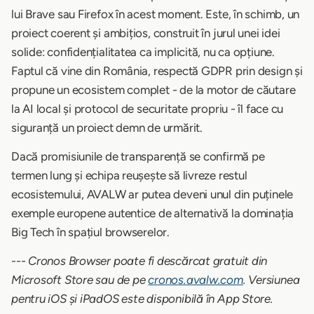
lui Brave sau Firefox în acest moment. Este, în schimb, un
proiect coerent și ambițios, construit în jurul unei idei
solide: confidențialitatea ca implicită, nu ca opțiune.
Faptul că vine din România, respectă GDPR prin design și
propune un ecosistem complet - de la motor de căutare
la AI local și protocol de securitate propriu - îl face cu
siguranță un proiect demn de urmărit.
Dacă promisiunile de transparență se confirmă pe
termen lung și echipa reușește să livreze restul
ecosistemului, AVALW ar putea deveni unul din puținele
exemple europene autentice de alternativă la dominația
Big Tech în spațiul browserelor.
---
Cronos Browser poate fi descărcat gratuit din
Microsoft Store sau de pe
cronos.avalw.com
. Versiunea
pentru iOS și iPadOS este disponibilă în App Store.