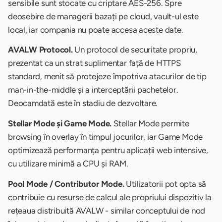
sensibile sunt stocate cu criptare AES-256. Spre
deosebire de managerii bazați pe cloud, vault-ul este
local, iar compania nu poate accesa aceste date.
AVALW Protocol.
Un protocol de securitate propriu,
prezentat ca un strat suplimentar față de HTTPS
standard, menit să protejeze împotriva atacurilor de tip
man-in-the-middle și a interceptării pachetelor.
Deocamdată este în stadiu de dezvoltare.
Stellar Mode și Game Mode.
Stellar Mode permite
browsing în overlay în timpul jocurilor, iar Game Mode
optimizează performanța pentru aplicații web intensive,
cu utilizare minimă a CPU și RAM.
Pool Mode / Contributor Mode.
Utilizatorii pot opta să
contribuie cu resurse de calcul ale propriului dispozitiv la
rețeaua distribuită AVALW - similar conceptului de nod