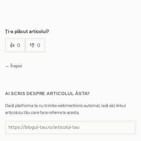
Ți-a plăcut articolul?
👍
0
👎
0
← Înapoi
AI SCRIS DESPRE ARTICOLUL ĂSTA?
Dacă platforma ta nu trimite webmentions automat, lasă aici linkul
articolului tău care face referire la acesta.