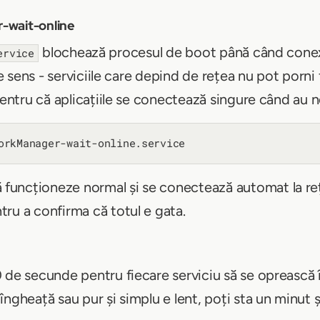
-wait-online
blochează procesul de boot până când conex
ervice
re sens - serviciile care depind de rețea nu pot porni 
pentru că aplicațiile se conectează singure când au n
uncționeze normal și se conectează automat la rețea
ru a confirma că totul e gata.
 de secunde pentru fiecare serviciu să se oprească în
ngheață sau pur și simplu e lent, poți sta un minut ș