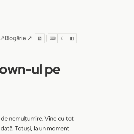
 ↗
Blogărie ↗
⚄
⌨
☾
◧
down-ul pe
e de nemulțumire. Vine cu tot
 dată. Totuși, la un moment