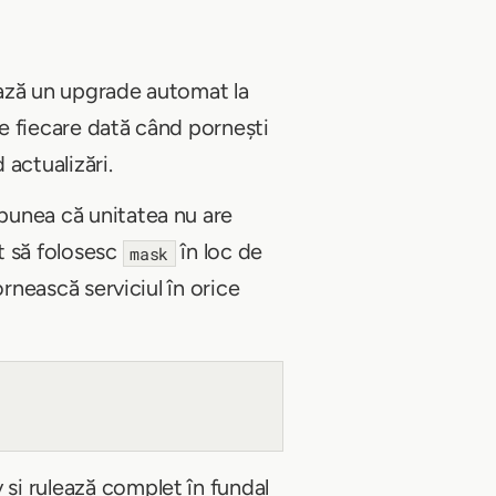
ează un upgrade automat la
de fiecare dată când pornești
actualizări.
spunea că unitatea nu are
st să folosesc
în loc de
mask
nească serviciul în orice
și rulează complet în fundal