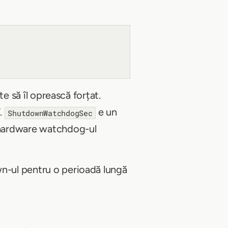
e să îl oprească forțat.
T.
e un
ShutdownWatchdogSec
 hardware watchdog-ul
wn-ul pentru o perioadă lungă