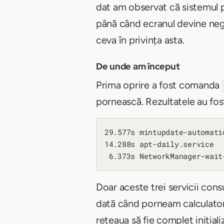
dat am observat că sistemul p
până când ecranul devine negr
ceva în privința asta.
De unde am început
Prima oprire a fost comanda
pornească. Rezultatele au fost
29.577s mintupdate-automati
14.288s apt-daily.service

Doar aceste trei servicii con
dată când porneam calculatorul
rețeaua să fie complet inițial