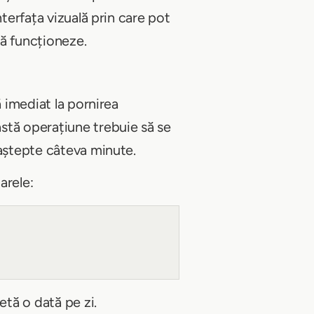
terfața vizuală prin care pot
să funcționeze.
 imediat la pornirea
stă operațiune trebuie să se
 aștepte câteva minute.
arele:
etă o dată pe zi.