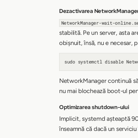
Dezactivarea NetworkManager
NetworkManager-wait-online.s
stabilită. Pe un server, asta a
obișnuit, însă, nu e necesar, 
NetworkManager continuă să f
nu mai blochează boot-ul pent
Optimizarea shutdown-ului
Implicit, systemd așteaptă 90
înseamnă că dacă un serviciu î