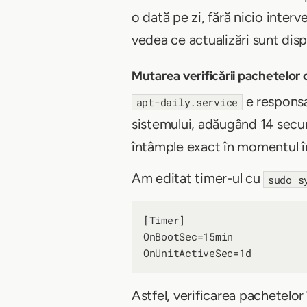
o dată pe zi, fără nicio inter
vedea ce actualizări sunt dis
Mutarea verificării pachetelor
e responsa
apt-daily.service
sistemului, adăugând 14 secun
întâmple exact în momentul în
Am editat timer-ul cu
sudo s
[Timer]

OnBootSec=15min

Astfel, verificarea pachetelor