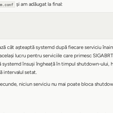
și am adăugat la final:
em.conf
ază cât așteaptă systemd după fiecare serviciu înaint
același lucru pentru serviciile care primesc SIGABR
 systemd însuși îngheață în timpul shutdown-ului,
 intervalul setat.
 secunde, niciun serviciu nu mai poate bloca shutdo