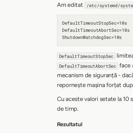
Am editat
/etc/systemd/syst
DefaultTimeoutStopSec=10s

DefaultTimeoutAbortSec=10s

limite
DefaultTimeoutStopSec
face 
DefaultTimeoutAbortSec
mecanism de siguranță - dacă
repornește mașina forțat după
Cu aceste valori setate la 10
de timp.
Rezultatul