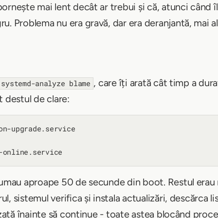
ornește mai lent decât ar trebui și că, atunci când 
u. Problema nu era gravă, dar era deranjantă, mai a
, care îți arată cât timp a dura
systemd-analyze blame
 destul de clare:
on-upgrade.service

sumau aproape 50 de secunde din boot. Restul erau ne
, sistemul verifica și instala actualizări, descărca l
izată înainte să continue - toate astea blocând proc