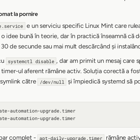
omat la pornire
e un serviciu specific Linux Mint care rul
e.service
E o idee bună în teorie, dar în practică înseamnă că 
a 30 de secunde sau mai mult descărcând și instalând 
 cu
, dar am primit un mesaj care 
systemctl disable
ă timer-ul aferent rămâne activ. Soluția corectă a fo
 symlink către
și împiedică systemd să por
/dev/null
ate-automation-upgrade.timer

spar complet -
rămâne activ 
apt-daily-upgrade.timer