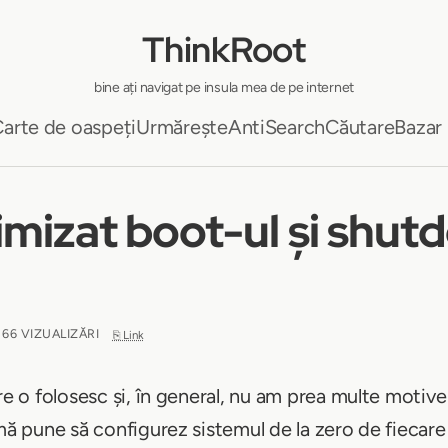
ThinkRoot
bine ați navigat pe insula mea de pe internet
arte de oaspeți
Urmărește
AntiSearch
Căutare
Bazar
mizat boot-ul și shut
 66 VIZUALIZĂRI
⎘ Link
are o folosesc și, în general, nu am prea multe motiv
 mă pune să configurez sistemul de la zero de fiecare