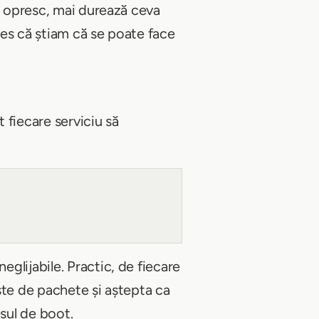
îl opresc, mai durează ceva
les că știam că se poate face
t fiecare serviciu să
glijabile. Practic, de fiecare
iste de pachete și aștepta ca
esul de boot.