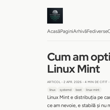
Acasă
Pagini
Arhivă
Fediverse
C
Cum am opti
Linux Mint
ARTICOL -
2 APR. 2026
-
4 MIN DE CITIT
-
linux
systemd
boot
linux-mint
Linux Mint e distribuția pe c
ce am nevoie, e stabilă și nu