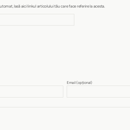
at, lasă aici linkul articolului tău care face referire la acesta.
Email
(opțional)