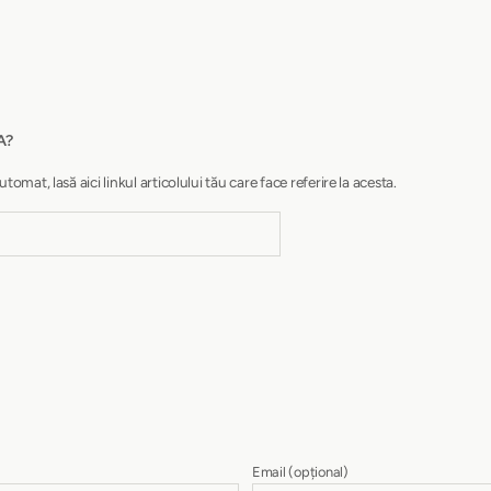
A?
at, lasă aici linkul articolului tău care face referire la acesta.
Email
(opțional)