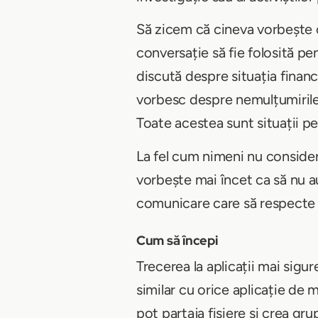
Să zicem că cineva vorbește c
conversație să fie folosită pe
discută despre situația financi
vorbesc despre nemulțumirile d
Toate acestea sunt situații p
La fel cum nimeni nu conside
vorbește mai încet ca să nu au
comunicare care să respecte 
Cum să începi
Trecerea la aplicații mai sigu
similar cu orice aplicație de 
pot partaja fișiere și crea gr