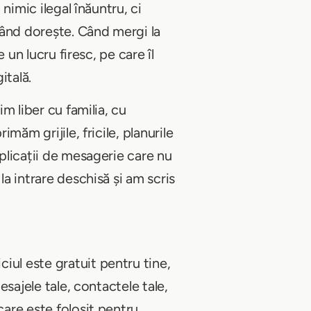
 nimic ilegal înăuntru, ci
icând dorește. Când mergi la
 un lucru firesc, pe care îl
itală.
im liber cu familia, cu
măm grijile, fricile, planurile
aplicații de mesagerie care nu
la intrare deschisă și am scris
iul este gratuit pentru tine,
esajele tale, contactele tale,
care este folosit pentru