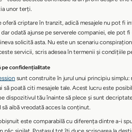
ia unor terți.
oferă criptare în tranzit, adică mesajele nu pot fi i
, dar odată ajunse pe serverele companiei, ele pot fi 
cineva solicită asta. Nu este un scenariu conspiraționi
ste servicii, scris adesea în termenii și condițiile p
ă pe confidențialitate
ession
sunt construite în jurul unui principiu simplu:
bui să poată citi mesajele tale. Acest lucru este posib
e dispozitivul tău înainte să plece și sunt decriptate
ul să aibă vreodată acces la conținut.
 obișnuit este comparabilă cu diferența dintre a-i sp
un plic sigilat. Poștașul tot îți duce scrisoarea la dest