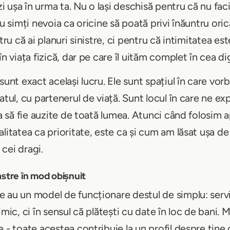
zi ușa în urma ta. Nu o lași deschisă pentru că nu faci
nu simți nevoia ca oricine să poată privi înăuntru or
ru că ai planuri sinistre, ci pentru că intimitatea este
n viața fizică, dar pe care îl uităm complet în cea dig
unt exact același lucru. Ele sunt spațiul în care vorb
tul, cu partenerul de viață. Sunt locul în care ne expri
ta să fie auzite de toată lumea. Atunci când folosim 
litatea ca prioritate, este ca și cum am lăsat ușa de 
cei dragi.
stre în mod obișnuit
 au un model de funcționare destul de simplu: servic
mic, ci în sensul că plătești cu date în loc de bani. M
 - toate acestea contribuie la un profil despre tine 