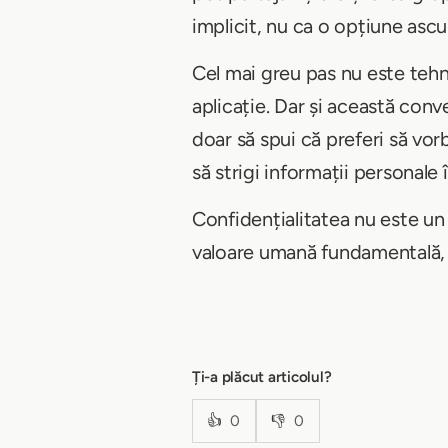
implicit, nu ca o opțiune ascu
Cel mai greu pas nu este tehnic
aplicație. Dar și această conv
doar să spui că preferi să vorb
să strigi informații personale
Confidențialitatea nu este un
valoare umană fundamentală, ca
Ți-a plăcut articolul?
👍
0
👎
0