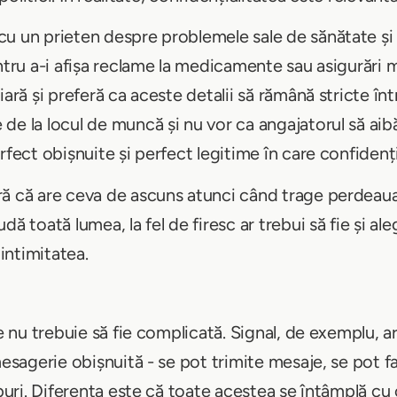
u un prieten despre problemele sale de sănătate și
ntru a-i afișa reclame la medicamente sau asigurări m
ară și preferă ca aceste detalii să rămână stricte înt
e la locul de muncă și nu vor ca angajatorul să aibă
erfect obișnuite și perfect legitime în care confiden
ră că are ceva de ascuns atunci când trage perdeau
dă toată lumea, la fel de firesc ar trebui să fie și a
intimitatea.
re nu trebuie să fie complicată. Signal, de exemplu, a
mesagerie obișnuită - se pot trimite mesaje, se pot fa
upuri. Diferența este că toate acestea se întâmplă cu 