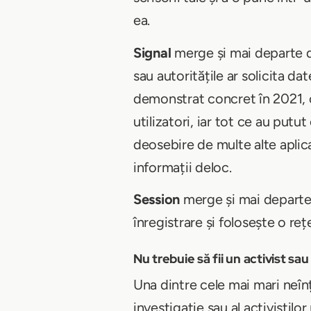
ea.
Signal
merge și mai departe de
sau autoritățile ar solicita da
demonstrat concret în 2021, c
utilizatori, iar tot ce au putut
deosebire de multe alte aplica
informații deloc.
Session
merge și mai departe 
înregistrare și folosește o reț
Nu trebuie să fii un activist sa
Una dintre cele mai mari neînțe
investigație sau al activiștilor