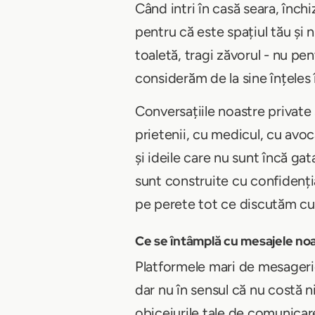
Când intri în casă seara, închi
pentru că este spațiul tău și 
toaletă, tragi zăvorul - nu pent
considerăm de la sine înțeles î
Conversațiile noastre private s
prietenii, cu medicul, cu avoca
și ideile care nu sunt încă ga
sunt construite cu confidenția
pe perete tot ce discutăm cu 
Ce se întâmplă cu mesajele noa
Platformele mari de mesagerie
dar nu în sensul că nu costă ni
obiceiurile tale de comunicare