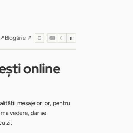
 ↗
Blogărie ↗
⚄
⌨
☾
◧
ești online
lității mesajelor lor, pentru
rima vedere, dar se
u zi.