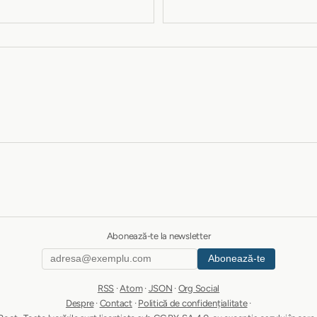
Abonează-te la newsletter
Abonează-te
RSS
·
Atom
·
JSON
·
Org Social
Despre
·
Contact
·
Politică de confidențialitate
·