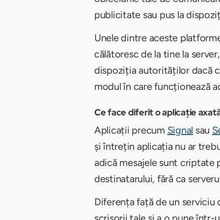
publicitate sau pus la dispoziț
Unele dintre aceste platforme 
călătoresc de la tine la server
dispoziția autorităților dacă 
modul în care funcționează ace
Ce face diferit o aplicație axat
Aplicații precum
Signal
sau
S
și întrețin aplicația nu ar tre
adică mesajele sunt criptate p
destinatarului, fără ca server
Diferența față de un serviciu
scrisorii tale și a o pune într-