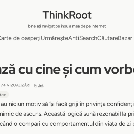
ThinkRoot
bine ați navigat pe insula mea de pe internet
arte de oaspeți
Urmărește
AntiSearch
Căutare
Bazar
ză cu cine și cum vorb
 74 VIZUALIZĂRI
⎘ Link
ptare
 niciun motiv să își facă griji în privința confidenția
u nimic de ascuns. Această logică sună rezonabil la p
când o compari cu comportamentul din viața de zi c