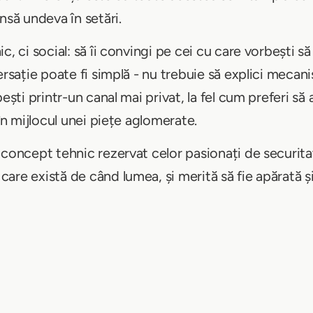
nsă undeva în setări.
, ci social: să îi convingi pe cei cu care vorbești să
ersație poate fi simplă - nu trebuie să explici mecan
ești printr-un canal mai privat, la fel cum preferi să a
 în mijlocul unei piețe aglomerate.
 concept tehnic rezervat celor pasionați de securita
re există de când lumea, și merită să fie apărată și î