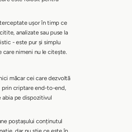
nterceptate ușor în timp ce
citite, analizate sau puse la
stic - este pur și simplu
e care nimeni nu le citește.
 nici măcar cei care dezvoltă
il prin criptare end-to-end,
 abia pe dispozitivul
une poștașului conținutul
inație, dar nu știe ce este în