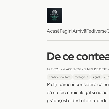
Acasă
Pagini
Arhivă
Fediverse
C
De ce contea
ARTICOL -
4 APR. 2026
-
5 MIN DE CITIT
-
confidentialitate
mesagerie
signal
cri
Mulți oameni consideră că nu au
că nu fac nimic ilegal și nu a
prăbușește destul de repede 