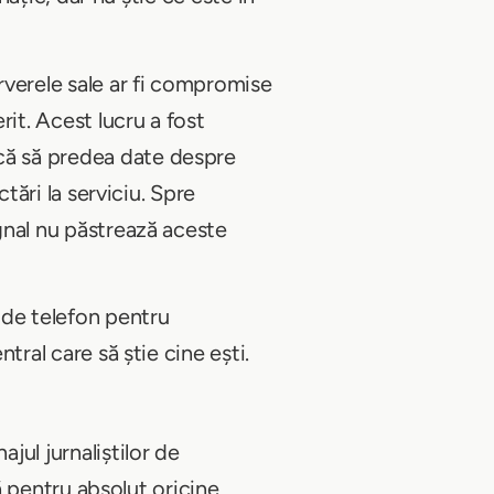
erverele sale ar fi compromise
rit. Acest lucru a fost
scă să predea date despre
ctări la serviciu. Spre
ignal nu păstrează aceste
 de telefon pentru
tral care să știe cine ești.
jul jurnaliștilor de
tă pentru absolut oricine.