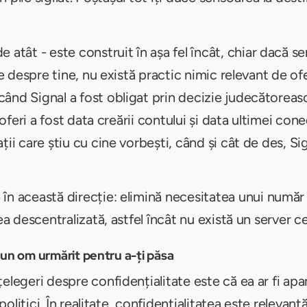
 atât - este construit în așa fel încât, chiar dacă s
te despre tine, nu există practic nimic relevant de ofe
ând Signal a fost obligat prin decizie judecătorea
 oferi a fost data creării contului și data ultimei cone
ții care știu cu cine vorbești, când și cât de des, S
în această direcție: elimină necesitatea unui număr
ea descentralizată, astfel încât nu există un server cen
u un om urmărit pentru a-ți păsa
legeri despre confidențialitate este că ea ar fi apana
 politici. În realitate, confidențialitatea este relevan