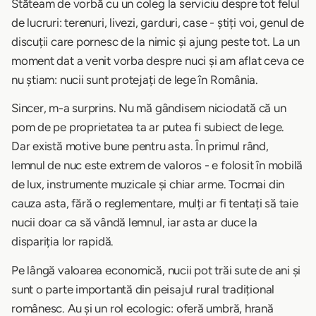
Stăteam de vorbă cu un coleg la serviciu despre tot felul
de lucruri: terenuri, livezi, garduri, case - știți voi, genul de
discuții care pornesc de la nimic și ajung peste tot. La un
moment dat a venit vorba despre nuci și am aflat ceva ce
nu știam: nucii sunt protejați de lege în România.
Sincer, m-a surprins. Nu mă gândisem niciodată că un
pom de pe proprietatea ta ar putea fi subiect de lege.
Dar există motive bune pentru asta. În primul rând,
lemnul de nuc este extrem de valoros - e folosit în mobilă
de lux, instrumente muzicale și chiar arme. Tocmai din
cauza asta, fără o reglementare, mulți ar fi tentați să taie
nucii doar ca să vândă lemnul, iar asta ar duce la
dispariția lor rapidă.
Pe lângă valoarea economică, nucii pot trăi sute de ani și
sunt o parte importantă din peisajul rural tradițional
românesc. Au și un rol ecologic: oferă umbră, hrană