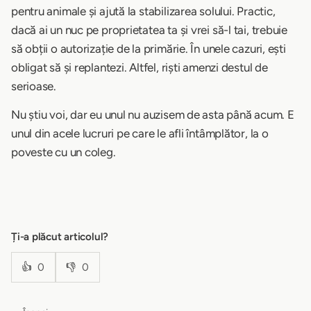
pentru animale și ajută la stabilizarea solului. Practic,
dacă ai un nuc pe proprietatea ta și vrei să-l tai, trebuie
să obții o autorizație de la primărie. În unele cazuri, ești
obligat să și replantezi. Altfel, riști amenzi destul de
serioase.
Nu știu voi, dar eu unul nu auzisem de asta până acum. E
unul din acele lucruri pe care le afli întâmplător, la o
poveste cu un coleg.
Ți-a plăcut articolul?
👍
0
👎
0