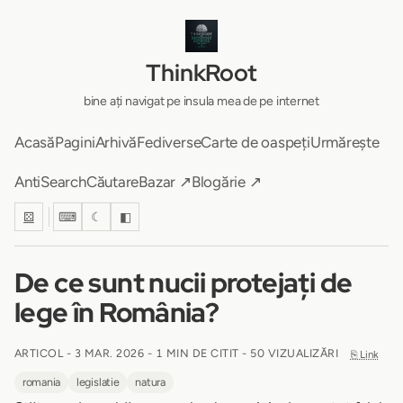
ThinkRoot
bine ați navigat pe insula mea de pe internet
Acasă
Pagini
Arhivă
Fediverse
Carte de oaspeți
Urmărește
AntiSearch
Căutare
Bazar ↗
Blogărie ↗
⚄
⌨
☾
◧
De ce sunt nucii protejați de
lege în România?
ARTICOL -
3 MAR. 2026
-
1 MIN DE CITIT
- 50 VIZUALIZĂRI
⎘ Link
romania
legislatie
natura