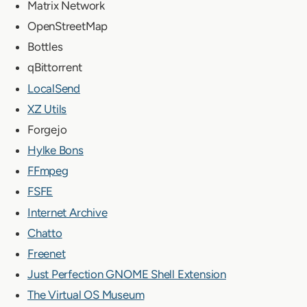
Matrix Network
OpenStreetMap
Bottles
qBittorrent
LocalSend
XZ Utils
Forgejo
Hylke Bons
FFmpeg
FSFE
Internet Archive
Chatto
Freenet
Just Perfection GNOME Shell Extension
The Virtual OS Museum