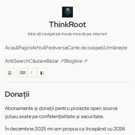
ThinkRoot
bine ați navigat pe insula mea de pe internet
Acasă
Pagini
Arhivă
Fediverse
Carte de oaspeți
Urmărește
AntiSearch
Căutare
Bazar ↗
Blogărie ↗
⚄
⌨
☾
◧
Donații
Abonamente și donații pentru proiecte open source
și/sau axate pe confidențialitate și securitate.
În decembrie 2025 mi-am propus ca începând cu 2026