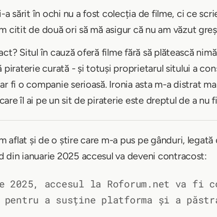
-a sărit în ochi nu a fost colecția de filme, ci ce scri
Am citit de două ori să mă asigur că nu am văzut greși
ct? Situl în cauză oferă filme fără să plătească nimăn
piraterie curată - și totuși proprietarul sitului a co
r fi o companie serioasă. Ironia asta m-a distrat ma
care îl ai pe un sit de piraterie este dreptul de a nu f
 aflat și de o știre care m-a pus pe gânduri, legată
d din ianuarie 2025 accesul va deveni contracost:
e 2025, accesul la Roforum.net va fi c
 pentru a susține platforma și a păstr