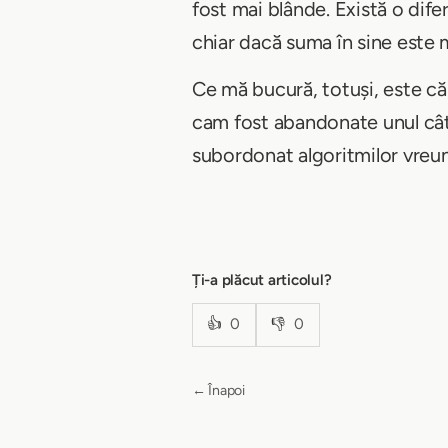
fost mai blânde. Există o dife
chiar dacă suma în sine este m
Ce mă bucură, totuși, este că
cam fost abandonate unul câte
subordonat algoritmilor vreune
Ți-a plăcut articolul?
👍
0
👎
0
← Înapoi