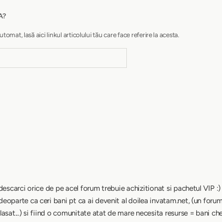
A?
at, lasă aici linkul articolului tău care face referire la acesta.
descarci orice de pe acel forum trebuie achizitionat si pachetul VIP :)
eoparte ca ceri bani pt ca ai devenit al doilea invatam.net, (un forum
asat...) si fiind o comunitate atat de mare necesita resurse = bani che