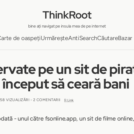
ThinkRoot
bine ați navigat pe insula mea de pe internet
arte de oaspeți
Urmărește
AntiSearch
Căutare
Bazar
rvate pe un sit de pirat
 început să ceară bani
 58 VIZUALIZĂRI - 2 COMENTARII
⎘ Link
dată - unul către fsonline.app, un sit de filme online,