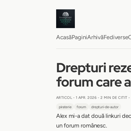
Acasă
Pagini
Arhivă
Fediverse
C
Drepturi reze
forum care a
ARTICOL -
1 APR. 2026
-
2 MIN DE CITIT
-
piraterie
forum
drepturi-de-autor
Alex mi-a dat două linkuri deo
un forum românesc.