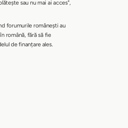
plătește sau nu mai ai acces",
ând forumurile românești au
n română, fără să fie
elul de finanțare ales.