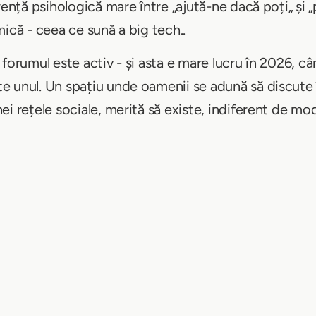
rență psihologică mare între „ajută-ne dacă poți„ și „
ică - ceea ce sună a big tech..
 forumul este activ - și asta e mare lucru în 2026, c
 unul. Un spațiu unde oamenii se adună să discute î
i rețele sociale, merită să existe, indiferent de mod