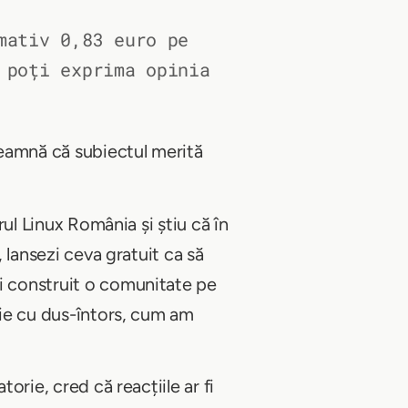
mativ 0,83 euro pe
 poți exprima opinia
nseamnă că subiectul merită
rul Linux România și știu că în
, lansezi ceva gratuit ca să
ai construit o comunitate pe
izie cu dus-întors, cum am
orie, cred că reacțiile ar fi