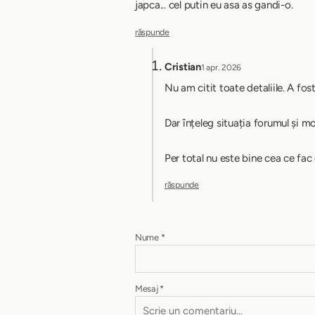
japca... cel putin eu asa as gandi-o.
răspunde
Cristian
1 apr. 2026
Nu am citit toate detaliile. A fos
Dar înțeleg situația forumul și mo
Per total nu este bine cea ce fac 
răspunde
Nume
*
Mesaj
*