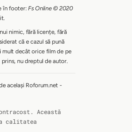
e în footer:
Fs Online © 2020
t.
ui nimic, fără licențe, fără
nsiderat că e cazul să pună
i mult decât orice film de pe
i prins, nu dreptul de autor.
 de același Roforum.net -
ontracost. Această
a calitatea