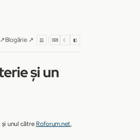
 ↗
Blogărie ↗
⚄
⌨
☾
◧
erie și un
 și unul către
Roforum.net
,