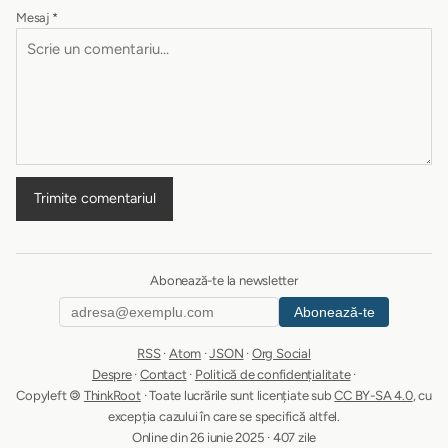
Mesaj
*
Trimite comentariul
Abonează-te la newsletter
Abonează-te
RSS
·
Atom
·
JSON
·
Org Social
Despre
·
Contact
·
Politică de confidențialitate
·
Copyleft 🄯
ThinkRoot
· Toate lucrările sunt licențiate sub
CC BY-SA 4.0
, cu
excepția cazului în care se specifică altfel.
Online din 26 iunie 2025 · 407 zile