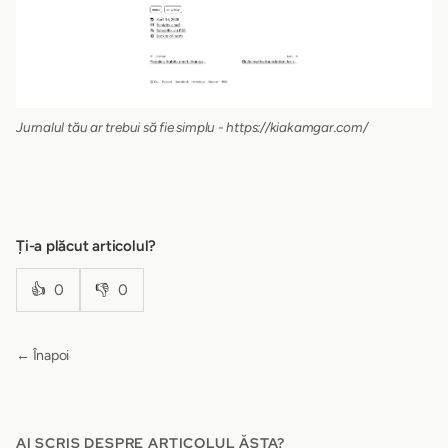
Jurnalul tău ar trebui să fie simplu - https://kiakamgar.com/
Ți-a plăcut articolul?
👍
0
👎
0
← Înapoi
AI SCRIS DESPRE ARTICOLUL ĂSTA?