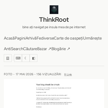
ThinkRoot
bine ați navigat pe insula mea de pe internet
Acasă
Pagini
Arhivă
Fediverse
Carte de oaspeți
Urmărește
AntiSearch
Căutare
Bazar ↗
Blogărie ↗
⚄
⌨
☾
◧
FOTO -
17 MAI 2026
- 156 VIZUALIZĂRI
⎘ Link