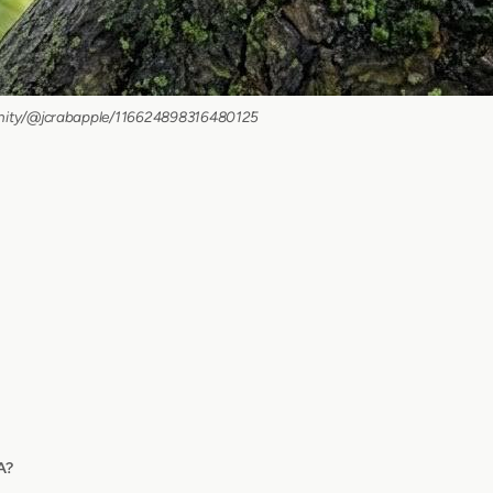
munity/@jcrabapple/116624898316480125
A?