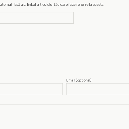
at, lasă aici linkul articolului tău care face referire la acesta.
Email
(opțional)