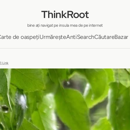
ThinkRoot
bine ați navigat pe insula mea de pe internet
arte de oaspeți
Urmărește
AntiSearch
Căutare
Bazar
⎘ Link