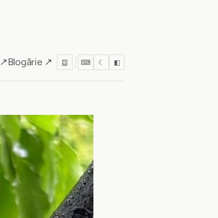
 ↗
Blogărie ↗
⚄
⌨
☾
◧