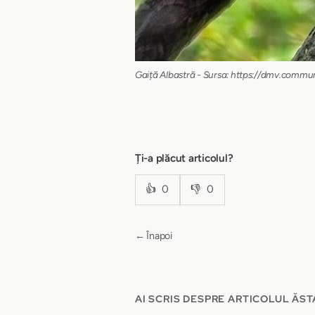
Gaiță Albastră - Sursa: https://dmv.com
Ți-a plăcut articolul?
👍
0
👎
0
← Înapoi
AI SCRIS DESPRE ARTICOLUL ĂST