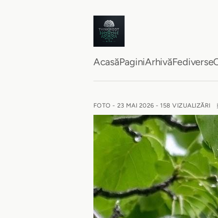
Acasă
Pagini
Arhivă
Fediverse
C
FOTO -
23 MAI 2026
- 158 VIZUALIZĂRI