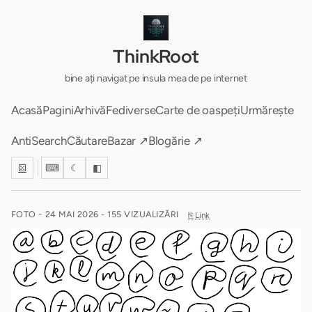
ThinkRoot
bine ați navigat pe insula mea de pe internet
Acasă
Pagini
Arhivă
Fediverse
Carte de oaspeți
Urmărește
AntiSearch
Căutare
Bazar ↗
Blogărie ↗
⚄
⌨
☾
◧
FOTO -
24 MAI 2026
- 155 VIZUALIZĂRI
⎘ Link