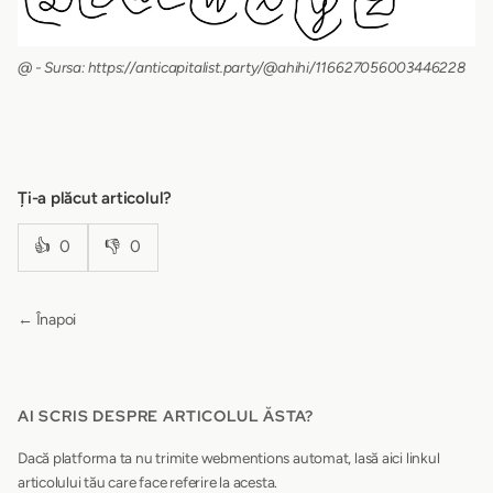
@ - Sursa: https://anticapitalist.party/@ahihi/116627056003446228
Ți-a plăcut articolul?
👍
0
👎
0
← Înapoi
AI SCRIS DESPRE ARTICOLUL ĂSTA?
Dacă platforma ta nu trimite webmentions automat, lasă aici linkul
articolului tău care face referire la acesta.