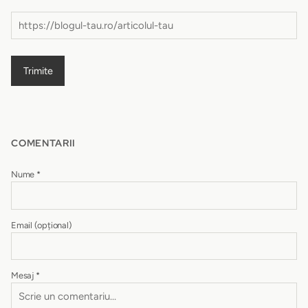
Trimite
COMENTARII
Nume
*
Email
(opțional)
Mesaj
*