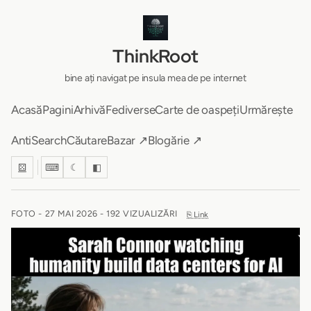
ThinkRoot
bine ați navigat pe insula mea de pe internet
Acasă
Pagini
Arhivă
Fediverse
Carte de oaspeți
Urmărește
AntiSearch
Căutare
Bazar ↗
Blogărie ↗
⚄
⌨
☾
◧
FOTO -
27 MAI 2026
- 192 VIZUALIZĂRI
⎘ Link