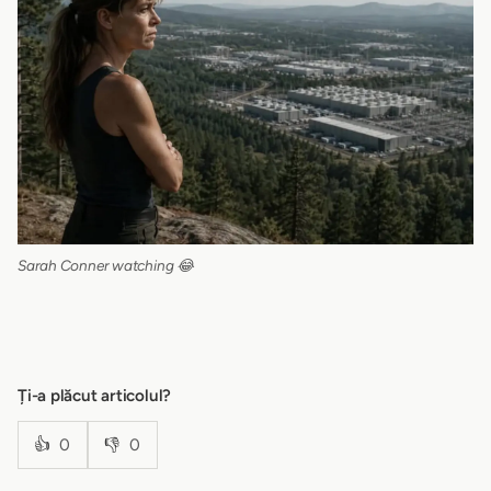
Sarah Conner watching 😂
Ți-a plăcut articolul?
👍
0
👎
0