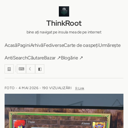
ThinkRoot
bine ați navigat pe insula mea de pe internet
Acasă
Pagini
Arhivă
Fediverse
Carte de oaspeți
Urmărește
AntiSearch
Căutare
Bazar ↗
Blogărie ↗
⚄
⌨
☾
◧
FOTO -
4 MAI 2026
- 190 VIZUALIZĂRI
⎘ Link