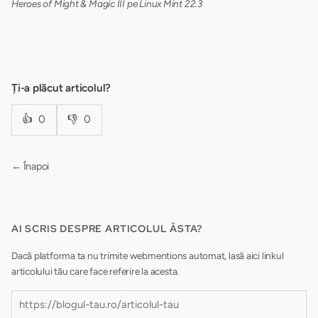
Heroes of Might & Magic III pe Linux Mint 22.3
Ți-a plăcut articolul?
👍
0
👎
0
← Înapoi
AI SCRIS DESPRE ARTICOLUL ĂSTA?
Dacă platforma ta nu trimite webmentions automat, lasă aici linkul
articolului tău care face referire la acesta.