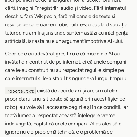
cărți, imagini, înregistrări audio și video. Fără internetul
deschis, fără Wikipedia, fără milioanele de texte și
resurse pe care oamenii obișnuiți le-au pus la dispoziția
tuturor, nu am fi ajuns unde suntem astăzi cu inteligența
artificială, iar asta nu e un argument împotriva AI-ului.
Ceea ce e cu adevărat greșit nu e că modelele AI au
învățat din conținut de pe internet, ci că unele companii
care le-au construit nu au respectat regulile simple pe
care internetul și le-a stabilit singur de-a lungul timpului.
există de zeci de ani și are un rol clar:
robots.txt
proprietarul unui sit poate să spună prin acest fișier ce
roboți au voie să îi acceseze paginile și în ce condiții, iar
toată lumea a respectat această înțelegere vreme
îndelungată. Faptul că unele companii AI au ales să o
ignore nu e o problemă tehnică, e o problemă de