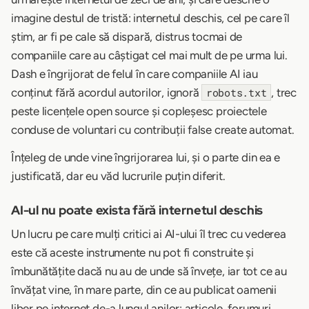
imagine destul de tristă: internetul deschis, cel pe care îl
știm, ar fi pe cale să dispară, distrus tocmai de
companiile care au câștigat cel mai mult de pe urma lui.
Dash e îngrijorat de felul în care companiile AI iau
conținut fără acordul autorilor, ignoră
, trec
robots.txt
peste licențele open source și copleșesc proiectele
conduse de voluntari cu contribuții false create automat.
Înțeleg de unde vine îngrijorarea lui, și o parte din ea e
justificată, dar eu văd lucrurile puțin diferit.
AI-ul nu poate exista fără internetul deschis
Un lucru pe care mulți critici ai AI-ului îl trec cu vederea
este că aceste instrumente nu pot fi construite și
îmbunătățite dacă nu au de unde să învețe, iar tot ce au
învățat vine, în mare parte, din ce au publicat oamenii
liber pe internet de-a lungul anilor: articole, forumuri,