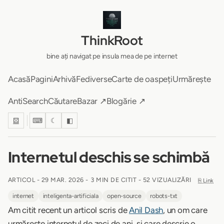
ThinkRoot
bine ați navigat pe insula mea de pe internet
Acasă
Pagini
Arhivă
Fediverse
Carte de oaspeți
Urmărește
AntiSearch
Căutare
Bazar ↗
Blogărie ↗
⚄
⌨
☾
◧
Internetul deschis se schimbă
ARTICOL -
29 MAR. 2026
-
3 MIN DE CITIT
- 52 VIZUALIZĂRI
⎘ Link
internet
inteligenta-artificiala
open-source
robots-txt
Am citit recent un articol scris de
Anil Dash
, un om care
urmărește internetul de zeci de ani, și care descrie o