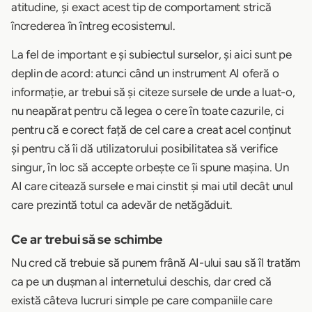
atitudine, și exact acest tip de comportament strică
încrederea în întreg ecosistemul.
La fel de important e și subiectul surselor, și aici sunt pe
deplin de acord: atunci când un instrument AI oferă o
informație, ar trebui să și citeze sursele de unde a luat-o,
nu neapărat pentru că legea o cere în toate cazurile, ci
pentru că e corect față de cel care a creat acel conținut
și pentru că îi dă utilizatorului posibilitatea să verifice
singur, în loc să accepte orbește ce îi spune mașina. Un
AI care citează sursele e mai cinstit și mai util decât unul
care prezintă totul ca adevăr de netăgăduit.
Ce ar trebui să se schimbe
Nu cred că trebuie să punem frână AI-ului sau să îl tratăm
ca pe un dușman al internetului deschis, dar cred că
există câteva lucruri simple pe care companiile care