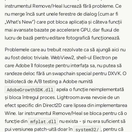
instrumentul Remove/Heal lucrează fără probleme. Ce
nu merge încă sunt unele ferestre de dialog (cum ar fi
„What's New”) care pot bloca aplicația și câteva funcții
mai avansate bazate pe accelerare GPU, dar fluxul de
lucru de bază pentru editare fotografică funcționează.
Problemele care au trebuit rezolvate ca să ajungă aici nu
au fost deloc triviale. WebView2, shell-ul Electron pe
care Adobe îl folosește pentru interfața sa, nu putea să
randeze deloc fără un swapchain special pentru DXVK. O
bibliotecă de A/B testing a Adobe numită
apela o funcție neimplementată
AdobeGrowthSDK.dll
și bloca întregul proces. Lightroom avea nevoie de un
efect specific din Direct2D care lipsea din implementarea
Wine. Iar instrumentul Remove/Heal se bloca pentru că o
funcție din
nu exista - și nu era suficient să
mfplat.dll
pui versiunea patch-uită doar în
, pentru că
system32/