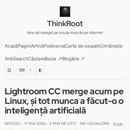
ThinkRoot
bine ați navigat pe insula mea de pe internet
Acasă
Pagini
Arhivă
Fediverse
Carte de oaspeți
Urmărește
AntiSearch
Căutare
Bazar ↗
Blogărie ↗
⚄
⌨
☾
◧
Lightroom CC merge acum pe
Linux, și tot munca a făcut-o o
inteligență artificială
ARTICOL -
17 MAI 2026
-
3 MIN DE CITIT
- 165 VIZUALIZĂRI
⎘ Link