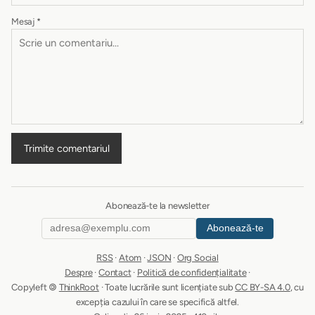
Mesaj
*
Trimite comentariul
Abonează-te la newsletter
Abonează-te
RSS
·
Atom
·
JSON
·
Org Social
Despre
·
Contact
·
Politică de confidențialitate
·
Copyleft 🄯
ThinkRoot
· Toate lucrările sunt licențiate sub
CC BY-SA 4.0
, cu
excepția cazului în care se specifică altfel.