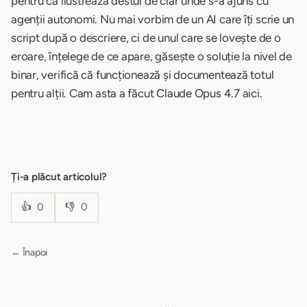
pentru că ilustrează destul de clar unde s-a ajuns cu
agenții autonomi. Nu mai vorbim de un AI care îți scrie un
script după o descriere, ci de unul care se lovește de o
eroare, înțelege de ce apare, găsește o soluție la nivel de
binar, verifică că funcționează și documentează totul
pentru alții. Cam asta a făcut Claude Opus 4.7 aici.
Ți-a plăcut articolul?
👍
0
👎
0
← Înapoi