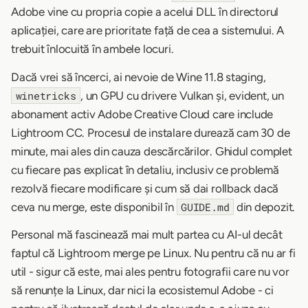
Adobe vine cu propria copie a acelui DLL în directorul
aplicației, care are prioritate față de cea a sistemului. A
trebuit înlocuită în ambele locuri.
Dacă vrei să încerci, ai nevoie de Wine 11.8 staging,
, un GPU cu drivere Vulkan și, evident, un
winetricks
abonament activ Adobe Creative Cloud care include
Lightroom CC. Procesul de instalare durează cam 30 de
minute, mai ales din cauza descărcărilor. Ghidul complet
cu fiecare pas explicat în detaliu, inclusiv ce problemă
rezolvă fiecare modificare și cum să dai rollback dacă
ceva nu merge, este disponibil în
din depozit.
GUIDE.md
Personal mă fascinează mai mult partea cu AI-ul decât
faptul că Lightroom merge pe Linux. Nu pentru că nu ar fi
util - sigur că este, mai ales pentru fotografii care nu vor
să renunțe la Linux, dar nici la ecosistemul Adobe - ci