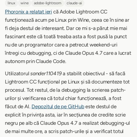
linux
wine
adobe-lightroom
claude-ai
Phoronix a relatat ieri
că Adobe Lightroom CC
funcționează acum pe Linux prin Wine, ceea ce în sine ar
fi deja destul de interesant. Dar ce mi s-a părut mie mai
fascinant este că toată treaba asta a fost pusă la punct
nu de un programator care a petrecut weekend-uri
întregi cu debugging, ci de Claude Opus 4.7 care a lucrat
autonom prin Claude Code.
Utilizatorul
sander110419
a stabilit obiectivul - să facă
Lightroom CC funcțional pe Linux și să documenteze tot
procesul. Tot restul, de la debugging la scrierea patch-
urilor și verificarea că totul chiar funcționează, a fost
făcut de AI.
Depozitul de pe GitHub
este destul de
explicit în privința asta, iar în secțiunea de credite scrie
negru pe alb că Claude Opus 4.7 a realizat debugging-ul
de mai multe ore, a scris patch-urile și a verificat totul