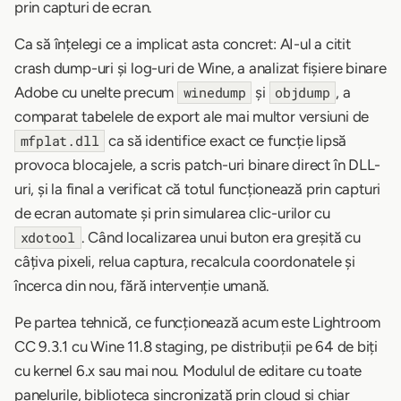
prin capturi de ecran.
Ca să înțelegi ce a implicat asta concret: AI-ul a citit
crash dump-uri și log-uri de Wine, a analizat fișiere binare
Adobe cu unelte precum
și
, a
winedump
objdump
comparat tabelele de export ale mai multor versiuni de
ca să identifice exact ce funcție lipsă
mfplat.dll
provoca blocajele, a scris patch-uri binare direct în DLL-
uri, și la final a verificat că totul funcționează prin capturi
de ecran automate și prin simularea clic-urilor cu
. Când localizarea unui buton era greșită cu
xdotool
câțiva pixeli, relua captura, recalcula coordonatele și
încerca din nou, fără intervenție umană.
Pe partea tehnică, ce funcționează acum este Lightroom
CC 9.3.1 cu Wine 11.8 staging, pe distribuții pe 64 de biți
cu kernel 6.x sau mai nou. Modulul de editare cu toate
panelurile, biblioteca sincronizată prin cloud și chiar