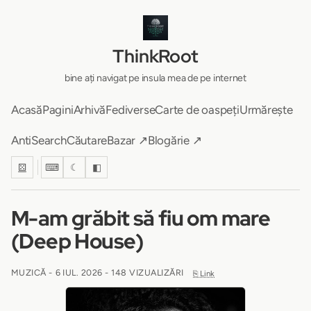
ThinkRoot
bine ați navigat pe insula mea de pe internet
Acasă
Pagini
Arhivă
Fediverse
Carte de oaspeți
Urmărește
AntiSearch
Căutare
Bazar ↗
Blogărie ↗
⚄
⌨
☾
◧
M-am grăbit să fiu om mare
(Deep House)
MUZICĂ -
6 IUL. 2026
- 148 VIZUALIZĂRI
⎘ Link