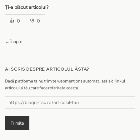
Ți-a plăcut articolul?
👍
0
👎
0
← Înapoi
AI SCRIS DESPRE ARTICOLUL ĂSTA?
Dacă platforma ta nu trimite webmentions automat, lasă aici linkul
articolului tău care face referire la acesta.
Trimite