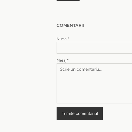
COMENTARII
Nume
*
Mesaj
*
Trimite comentariul