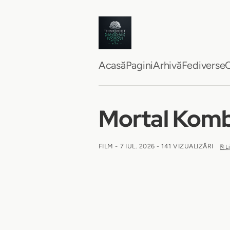
Acasă
Pagini
Arhivă
Fediverse
C
Mortal Kom
FILM -
7 IUL. 2026
- 141 VIZUALIZĂRI
⎘ L