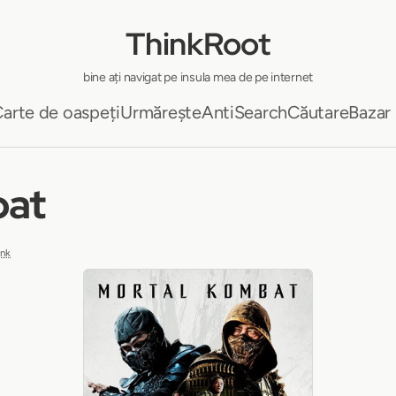
ThinkRoot
bine ați navigat pe insula mea de pe internet
arte de oaspeți
Urmărește
AntiSearch
Căutare
Bazar
bat
ink