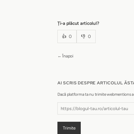
Ți-a plăcut articolul?
👍
0
👎
0
← Înapoi
AI SCRIS DESPRE ARTICOLUL ĂST
Dacă platforma ta nu trimite webmentions autom
Trimite