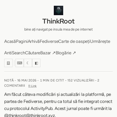
ThinkRoot
bine ați navigat pe insula mea de pe internet
Acasă
Pagini
Arhivă
Fediverse
Carte de oaspeți
Urmărește
AntiSearch
Căutare
Bazar ↗
Blogărie ↗
⚄
⌨
☾
◧
NOTĂ -
16 MAI 2026
-
1 MIN DE CITIT
- 152 VIZUALIZĂRI - 2
COMENTARII
⎘ Link
Am făcut câteva modificări și actualizări la platformă, pe
partea de Fediverse, pentru ca totul să fie integrat corect
cu protocolul ActivityPub. Acest jurnal poate fi urmărit la
@thinkroot@thinkroot.xyz.