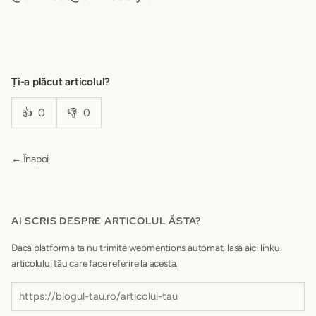
Ți-a plăcut articolul?
👍
0
👎
0
← Înapoi
AI SCRIS DESPRE ARTICOLUL ĂSTA?
Dacă platforma ta nu trimite webmentions automat, lasă aici linkul
articolului tău care face referire la acesta.