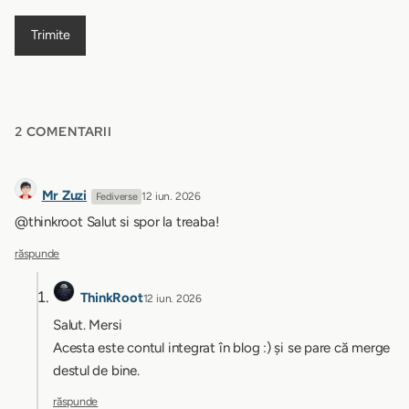
Trimite
2 COMENTARII
Mr Zuzi
12 iun. 2026
Fediverse
@thinkroot Salut si spor la treaba!
răspunde
ThinkRoot
12 iun. 2026
Salut. Mersi
Acesta este contul integrat în blog :) și se pare că merge
destul de bine.
răspunde