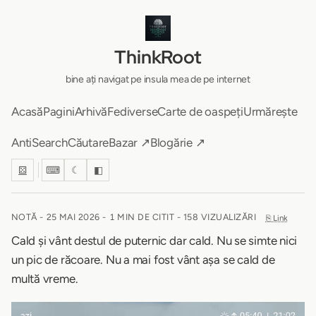
ThinkRoot
bine ați navigat pe insula mea de pe internet
Acasă
Pagini
Arhivă
Fediverse
Carte de oaspeți
Urmărește
AntiSearch
Căutare
Bazar ↗
Blogărie ↗
⚄
⌨
☾
◧
NOTĂ -
25 MAI 2026
-
1 MIN DE CITIT
- 158 VIZUALIZĂRI
⎘ Link
Cald și vânt destul de puternic dar cald. Nu se simte nici
un pic de răcoare. Nu a mai fost vânt așa se cald de
multă vreme.