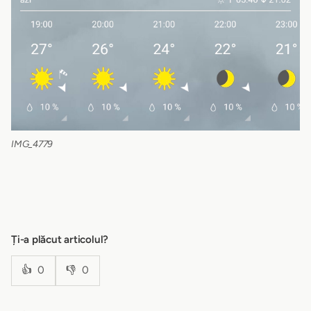
IMG_4779
Ți-a plăcut articolul?
👍
0
👎
0