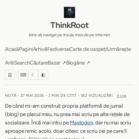
ThinkRoot
bine ați navigat pe insula mea de pe internet
Acasă
Pagini
Arhivă
Fediverse
Carte de oaspeți
Urmărește
AntiSearch
Căutare
Bazar ↗
Blogărie ↗
⚄
⌨
☾
◧
NOTĂ -
27 MAI 2026
-
1 MIN DE CITIT
- 182 VIZUALIZĂRI
⎘ Link
De când mi-am construit propria platformă de jurnal
(blog) pe placul meu, nu prea mai scriu pe alte rețele de
socializare. Încă mai intru pe
Mastodon
, dar nu mai scriu
aproape nimic acolo, doar citesc ce scriu cei pe care îi