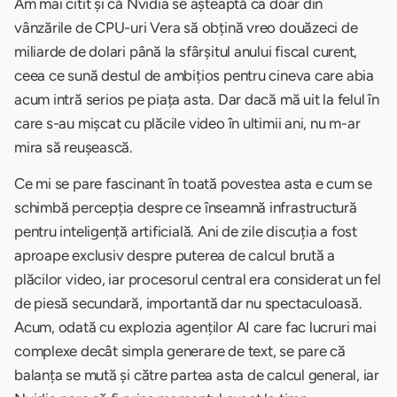
Am mai citit și că Nvidia se așteaptă ca doar din
vânzările de CPU-uri Vera să obțină vreo douăzeci de
miliarde de dolari până la sfârșitul anului fiscal curent,
ceea ce sună destul de ambițios pentru cineva care abia
acum intră serios pe piața asta. Dar dacă mă uit la felul în
care s-au mișcat cu plăcile video în ultimii ani, nu m-ar
mira să reușească.
Ce mi se pare fascinant în toată povestea asta e cum se
schimbă percepția despre ce înseamnă infrastructură
pentru inteligență artificială. Ani de zile discuția a fost
aproape exclusiv despre puterea de calcul brută a
plăcilor video, iar procesorul central era considerat un fel
de piesă secundară, importantă dar nu spectaculoasă.
Acum, odată cu explozia agenților AI care fac lucruri mai
complexe decât simpla generare de text, se pare că
balanța se mută și către partea asta de calcul general, iar