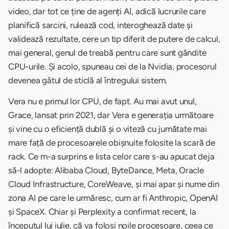
video, dar tot ce ține de agenți AI, adică lucrurile care
planifică sarcini, rulează cod, interoghează date și
validează rezultate, cere un tip diferit de putere de calcul,
mai general, genul de treabă pentru care sunt gândite
CPU-urile. Și acolo, spuneau cei de la Nvidia, procesorul
devenea gâtul de sticlă al întregului sistem.
Vera nu e primul lor CPU, de fapt. Au mai avut unul,
Grace, lansat prin 2021, dar Vera e generația următoare
și vine cu o eficiență dublă și o viteză cu jumătate mai
mare față de procesoarele obișnuite folosite la scară de
rack. Ce m-a surprins e lista celor care s-au apucat deja
să-l adopte: Alibaba Cloud, ByteDance, Meta, Oracle
Cloud Infrastructure, CoreWeave, și mai apar și nume din
zona AI pe care le urmăresc, cum ar fi Anthropic, OpenAI
și SpaceX. Chiar și Perplexity a confirmat recent, la
începutul lui iulie, că va folosi noile procesoare, ceea ce