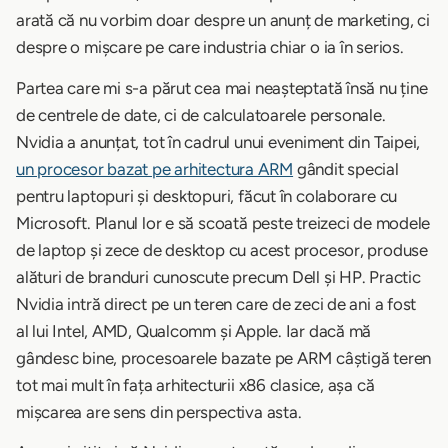
arată că nu vorbim doar despre un anunț de marketing, ci
despre o mișcare pe care industria chiar o ia în serios.
Partea care mi s-a părut cea mai neașteptată însă nu ține
de centrele de date, ci de calculatoarele personale.
Nvidia a anunțat, tot în cadrul unui eveniment din Taipei,
un procesor bazat pe arhitectura ARM
gândit special
pentru laptopuri și desktopuri, făcut în colaborare cu
Microsoft. Planul lor e să scoată peste treizeci de modele
de laptop și zece de desktop cu acest procesor, produse
alături de branduri cunoscute precum Dell și HP. Practic
Nvidia intră direct pe un teren care de zeci de ani a fost
al lui Intel, AMD, Qualcomm și Apple. Iar dacă mă
gândesc bine, procesoarele bazate pe ARM câștigă teren
tot mai mult în fața arhitecturii x86 clasice, așa că
mișcarea are sens din perspectiva asta.