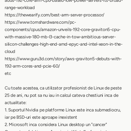
adds-192-core-arm-cpu-based-low-power-servers-its-broad-
range-workload
https://thewearify.com/best-arm-server-processor/
https://www.tomshardware.com/pc-
components/cpus/amazon-unveils-192-core-graviton5-cpu-
with-massive-180-mb-l3-cache-in-tow-ambitious-server-
silicon-challenges-high-end-amd-epyc-and-intel-xeon-in-the-
cloud
https://www.guru3d.com/story/aws-graviton5-debuts-with-
192-arm-cores-and-pcie-60/
etc
Cu toate acestea, ca utilizator profesionist de Linux de peste
25 de ani, nu pot sa nu iau in calcul cateva chestiuni inca de
actualitate:
1. Suportul Nvidia pe platforme Linux este inca submediocru,
iar pe BSD-uri este aproape inexistent
2. Microsoft inca considera Linux desktop un "cancer"