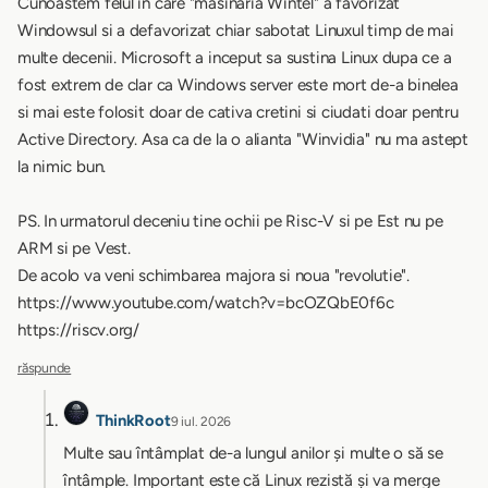
Cunoastem felul in care "masinaria Wintel" a favorizat
Windowsul si a defavorizat chiar sabotat Linuxul timp de mai
multe decenii. Microsoft a inceput sa sustina Linux dupa ce a
fost extrem de clar ca Windows server este mort de-a binelea
si mai este folosit doar de cativa cretini si ciudati doar pentru
Active Directory. Asa ca de la o alianta "Winvidia" nu ma astept
la nimic bun.
PS. In urmatorul deceniu tine ochii pe Risc-V si pe Est nu pe
ARM si pe Vest.
De acolo va veni schimbarea majora si noua "revolutie".
https://www.youtube.com/watch?v=bcOZQbE0f6c
https://riscv.org/
răspunde
ThinkRoot
9 iul. 2026
Multe sau întâmplat de-a lungul anilor și multe o să se
întâmple. Important este că Linux rezistă și va merge