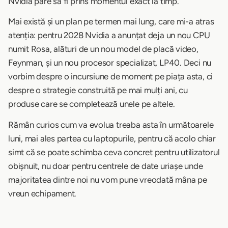
Nvidia pare să fi prins momentul exact la timp.
Mai există și un plan pe termen mai lung, care mi-a atras
atenția: pentru 2028 Nvidia a anunțat deja un nou CPU
numit Rosa, alături de un nou model de placă video,
Feynman, și un nou procesor specializat, LP40. Deci nu
vorbim despre o incursiune de moment pe piața asta, ci
despre o strategie construită pe mai mulți ani, cu
produse care se completează unele pe altele.
Rămân curios cum va evolua treaba asta în următoarele
luni, mai ales partea cu laptopurile, pentru că acolo chiar
simt că se poate schimba ceva concret pentru utilizatorul
obișnuit, nu doar pentru centrele de date uriașe unde
majoritatea dintre noi nu vom pune vreodată mâna pe
vreun echipament.