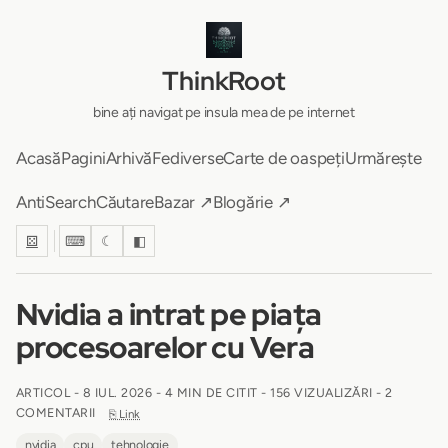
ThinkRoot
bine ați navigat pe insula mea de pe internet
Acasă
Pagini
Arhivă
Fediverse
Carte de oaspeți
Urmărește
AntiSearch
Căutare
Bazar ↗
Blogărie ↗
⚄
⌨
☾
◧
Nvidia a intrat pe piața
procesoarelor cu Vera
ARTICOL -
8 IUL. 2026
-
4 MIN DE CITIT
- 156 VIZUALIZĂRI - 2
COMENTARII
⎘ Link
nvidia
cpu
tehnologie