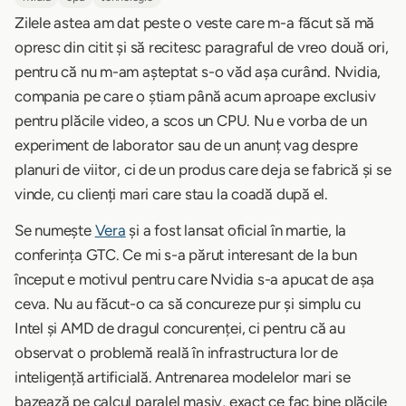
Zilele astea am dat peste o veste care m-a făcut să mă
opresc din citit și să recitesc paragraful de vreo două ori,
pentru că nu m-am așteptat s-o văd așa curând. Nvidia,
compania pe care o știam până acum aproape exclusiv
pentru plăcile video, a scos un CPU. Nu e vorba de un
experiment de laborator sau de un anunț vag despre
planuri de viitor, ci de un produs care deja se fabrică și se
vinde, cu clienți mari care stau la coadă după el.
Se numește
Vera
și a fost lansat oficial în martie, la
conferința GTC. Ce mi s-a părut interesant de la bun
început e motivul pentru care Nvidia s-a apucat de așa
ceva. Nu au făcut-o ca să concureze pur și simplu cu
Intel și AMD de dragul concurenței, ci pentru că au
observat o problemă reală în infrastructura lor de
inteligență artificială. Antrenarea modelelor mari se
bazează pe calcul paralel masiv, exact ce fac bine plăcile