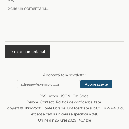
Trimite comentariul
Abonează-te la newsletter
Abonează-te
RSS
·
Atom
·
JSON
·
Org Social
Despre
·
Contact
·
Politică de confidențialitate
·
Copyleft 🄯
ThinkRoot
· Toate lucrările sunt licențiate sub
CC BY-SA 4.0
, cu
excepția cazului în care se specifică altfel.
Online din 26 iunie 2025 · 407 zile