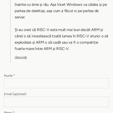
înainte cu bine și rău. Așa încet Windows va cădea și pe
partea de desktop, așa cum a făcut-o pe partea de
server.
Și eu cred că RISC-V este mult mai bun decât ARM și
când o să investească toată lumea în RISC-V atunci o să
explodeze și ARM o să cadă sau va fi o competiție
foarte mare între ARM și RISC-V.
răspunde
Nume
*
Email
(opțional)
Mesaj
*