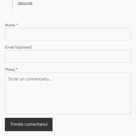
răspunde
Nume
*
Email
(opțional)
Mesaj
*
Trimite comentariul