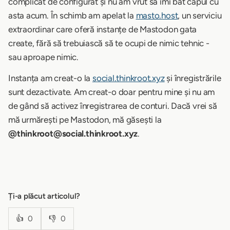
complicat de configurat și nu am vrut să îmi bat capul cu
asta acum. În schimb am apelat la
masto.host
, un serviciu
extraordinar care oferă instanțe de Mastodon gata
create, fără să trebuiască să te ocupi de nimic tehnic -
sau aproape nimic.
Instanța am creat-o la
social.thinkroot.xyz
și înregistrările
sunt dezactivate. Am creat-o doar pentru mine și nu am
de gând să activez înregistrarea de conturi. Dacă vrei să
mă urmărești pe Mastodon, mă găsești la
@thinkroot@social.thinkroot.xyz
.
Ți-a plăcut articolul?
👍
0
👎
0