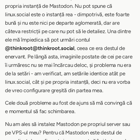
propria instanță de Mastodon. Nu pot spune că
linux.social este o instanță rea - dimpotrivă, este foarte
bună și nu este nici pe departe aglomerată, dar are
câteva restricții pe care nu pot să le detaliez. Una dintre
ele mă împiedica să pot urmări contul
@thinkroot@thinkroot.social
, ceea ce era destul de
enervant. Pe lângă asta, imaginile postate de cei pe care
îi urmăresc nu se mai încărcau deloc, și problema nu era
de la setări - am verificat, am setările identice atât pe
linux.social, cât și pe propria instanță, deci nu era vorba
de vreo configurare greșită din partea mea.
Cele două probleme au fost de ajuns să mă convingă că
e momentul să fac schimbarea.
Nu am ales să instalez Mastodon pe propriul server sau
pe VPS-ul meu? Pentru că Mastodon este destul de