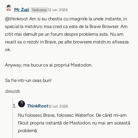
Mr Zuzi
12 iun. 2026
Fediverse
@thinkroot Am si eu chestia cu imaginile la unele instante, in
special la mstdn.ro insa cred ca este de la Brave Browser. Am
citit mai demult pe un forum despre problema asta. Nu am
reusit sa o rezolv in Brave, pe alte browsere mstdn.ro afiseaza
ok.
Anyway, ma bucur ca ai propriul Mastodon.
Sa fie intr-un ceas bun!
răspunde
ThinkRoot
12 iun. 2026
Nu folosesc Brave, folosesc Waterfox. De când mi-am
făcut propria instanță de Mastodon, nu mai am această
problemă.