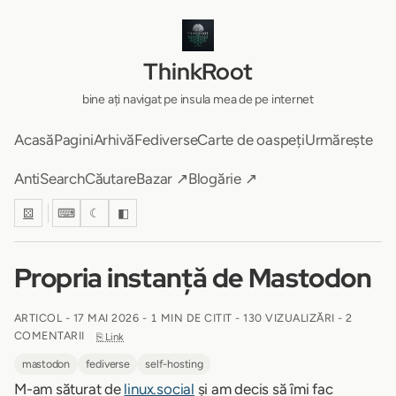
ThinkRoot
bine ați navigat pe insula mea de pe internet
Acasă
Pagini
Arhivă
Fediverse
Carte de oaspeți
Urmărește
AntiSearch
Căutare
Bazar ↗
Blogărie ↗
⚄
⌨
☾
◧
Propria instanță de Mastodon
ARTICOL -
17 MAI 2026
-
1 MIN DE CITIT
- 130 VIZUALIZĂRI - 2
COMENTARII
⎘ Link
mastodon
fediverse
self-hosting
M-am săturat de
linux.social
și am decis să îmi fac