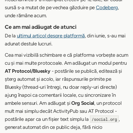
sursă s-a mutat de pe vechea găzduire pe
Codeberg
,
unde rămâne acum.
Ce am mai adăugat de atunci
De la
ultimul articol despre platformă
, din iunie, s-au mai
adunat destule lucruri.
Cea mai vizibilă schimbare e că platforma vorbește acum
cu și mai multe protocoale. Am adăugat un modul pentru
AT Protocol/Bluesky
- postările se publică, editează și
șterg automat și acolo, iar răspunsurile primite pe
Bluesky (thread-uri întregi, nu doar reply-uri directe)
ajung înapoi ca comentarii locale, cu sincronizare în
ambele sensuri. Am adăugat și
Org Social
, un protocol
mult mai simplu decât ActivityPub sau AT Protocol -
postările apar ca un fișier text simplu la
,
/social.org
generat automat din ce public deja, fără nicio