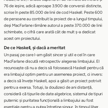
76 de ieșire, adică aproape 3.900 de conversii distincte,
scrise în peste 85.000 de linii de cod Haskell. Peste 600
de persoane au contribuit la proiect de-a lungul timpului,
deși MacFarlane rămâne autorul a peste 370.000 de linii
schimbate, o cifră care arată cât de mult ș-a dedicat
acest om proiectului.
De ce Haskell, și dacă a meritat
Un pasaj pe care l-am găsit sincer și util e cel în care
MacFarlane discută retrospectiv alegerea limbajului. El
recunoaște că nu a decis să folosească Haskell pentru că
era limbajul optim pentru un asemenea proiect, ci invers:
a decis să învețe Haskell, apoi a găsit un proiect potrivit
pentru a exersa. Totuși, la douăzeci de ani distanță,
consideră că tipurile de date algebrice, sistemul de tipuri
puternic și puritatea funcțională a limbajului au fost
esențiale pentru a putea întreține singur, în timpul liber,