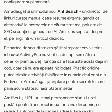
configurare suplimentară.
Am adăugat și un modul nou,
AntiSearch
- un director de
linkuri curate manual către resurse externe, gândit ca
alternativă la motoarele de căutare tot mai poluate de
SEO și conținut generat de AI. Am scris separat despre
el, pe larg, într-un articol dedicat.
Pe partea de securitate am găsit și reparat ceva serios:
inbox-ul ActivityPub nu verifica de fapt semnătura
cererilor primite, deși funcția care face asta exista deja în
cod, doar că nu era apelată niciodată. Practic oricine
putea trimite activități falsificate în numele altui cont din
Fediverse. Am adăugat și criptare pentru secretele care
până acum stăteau necriptate în setări.
Am făcut și URL-urile mai permanente: slug-ul unei
postări poate fi acum schimbat oricând din admin, cu
redirect automat de la vechea adresă, fără să stric