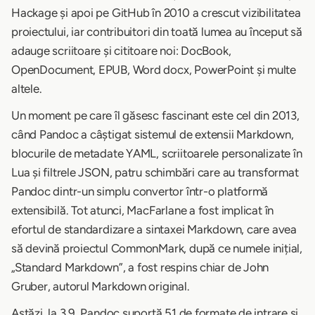
Hackage și apoi pe GitHub în 2010 a crescut vizibilitatea
proiectului, iar contribuitori din toată lumea au început să
adauge scriitoare și cititoare noi: DocBook,
OpenDocument, EPUB, Word docx, PowerPoint și multe
altele.
Un moment pe care îl găsesc fascinant este cel din 2013,
când Pandoc a câștigat sistemul de extensii Markdown,
blocurile de metadate YAML, scriitoarele personalizate în
Lua și filtrele JSON, patru schimbări care au transformat
Pandoc dintr-un simplu convertor într-o platformă
extensibilă. Tot atunci, MacFarlane a fost implicat în
efortul de standardizare a sintaxei Markdown, care avea
să devină proiectul CommonMark, după ce numele inițial,
„Standard Markdown”, a fost respins chiar de John
Gruber, autorul Markdown original.
Astăzi, la 3.9, Pandoc suportă 51 de formate de intrare și