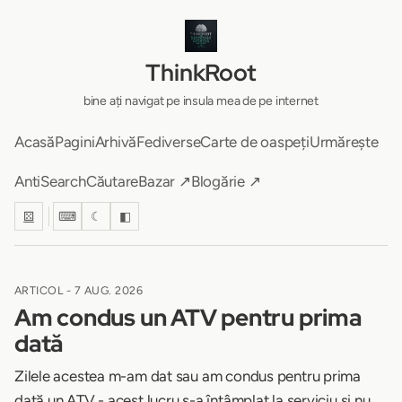
ThinkRoot
bine ați navigat pe insula mea de pe internet
Acasă
Pagini
Arhivă
Fediverse
Carte de oaspeți
Urmărește
AntiSearch
Căutare
Bazar ↗
Blogărie ↗
⚄
⌨
☾
◧
ARTICOL -
7 AUG. 2026
Am condus un ATV pentru prima
dată
Zilele acestea m-am dat sau am condus pentru prima
dată un ATV - acest lucru s-a întâmplat la serviciu și nu