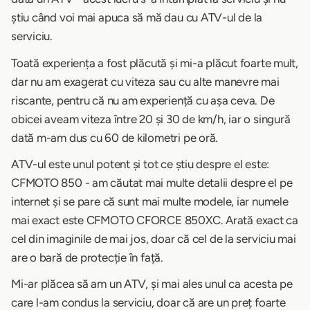
știu când voi mai apuca să mă dau cu ATV-ul de la
serviciu.
Toată experiența a fost plăcută și mi-a plăcut foarte mult,
dar nu am exagerat cu viteza sau cu alte manevre mai
riscante, pentru că nu am experiență cu așa ceva. De
obicei aveam viteza între 20 și 30 de km/h, iar o singură
dată m-am dus cu 60 de kilometri pe oră.
ATV-ul este unul potent și tot ce știu despre el este:
CFMOTO 850 - am căutat mai multe detalii despre el pe
internet și se pare că sunt mai multe modele, iar numele
mai exact este CFMOTO CFORCE 850XC. Arată exact ca
cel din imaginile de mai jos, doar că cel de la serviciu mai
are o bară de protecție în față.
Mi-ar plăcea să am un ATV, și mai ales unul ca acesta pe
care l-am condus la serviciu, doar că are un preț foarte