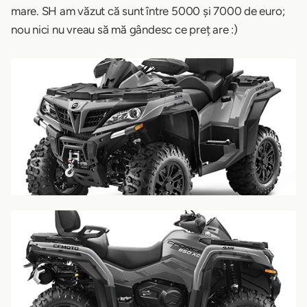
mare. SH am văzut că sunt între 5000 și 7000 de euro;
nou nici nu vreau să mă gândesc ce preț are :)