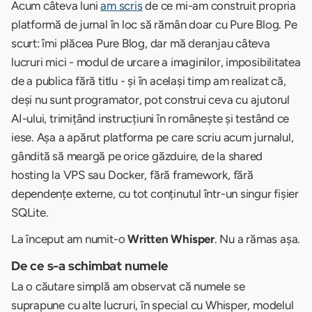
Acum câteva luni
am scris
de ce mi-am construit propria
platformă de jurnal în loc să rămân doar cu Pure Blog. Pe
scurt: îmi plăcea Pure Blog, dar mă deranjau câteva
lucruri mici - modul de urcare a imaginilor, imposibilitatea
de a publica fără titlu - și în același timp am realizat că,
deși nu sunt programator, pot construi ceva cu ajutorul
AI-ului, trimițând instrucțiuni în românește și testând ce
iese. Așa a apărut platforma pe care scriu acum jurnalul,
gândită să meargă pe orice găzduire, de la shared
hosting la VPS sau Docker, fără framework, fără
dependențe externe, cu tot conținutul într-un singur fișier
SQLite.
La început am numit-o
Written Whisper
. Nu a rămas așa.
De ce s-a schimbat numele
La o căutare simplă am observat că numele se
suprapune cu alte lucruri, în special cu Whisper, modelul