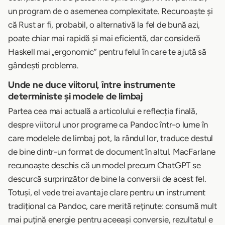
un program de o asemenea complexitate. Recunoaște și
că Rust ar fi, probabil, o alternativă la fel de bună azi,
poate chiar mai rapidă și mai eficientă, dar consideră
Haskell mai „ergonomic” pentru felul în care te ajută să
gândești problema.
Unde ne duce viitorul, între instrumente
deterministe și modele de limbaj
Partea cea mai actuală a articolului e reflecția finală,
despre viitorul unor programe ca Pandoc într-o lume în
care modelele de limbaj pot, la rândul lor, traduce destul
de bine dintr-un format de document în altul. MacFarlane
recunoaște deschis că un model precum ChatGPT se
descurcă surprinzător de bine la conversii de acest fel.
Totuși, el vede trei avantaje clare pentru un instrument
tradițional ca Pandoc, care merită reținute: consumă mult
mai puțină energie pentru aceeași conversie, rezultatul e