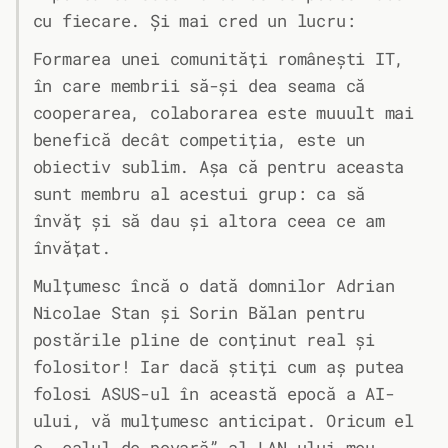
cu fiecare. Și mai cred un lucru:
Formarea unei comunități românești IT,
în care membrii să-și dea seama că
cooperarea, colaborarea este muuult mai
benefică decât competiția, este un
obiectiv sublim. Așa că pentru aceasta
sunt membru al acestui grup: ca să
învăț și să dau și altora ceea ce am
învățat.
Mulțumesc încă o dată domnilor Adrian
Nicolae Stan și Sorin Bălan pentru
postările pline de conținut real și
folositor! Iar dacă știți cum aș putea
folosi ASUS-ul în această epocă a AI-
ului, vă mulțumesc anticipat. Oricum el
e „calul de povară” al LAN-ului meu.