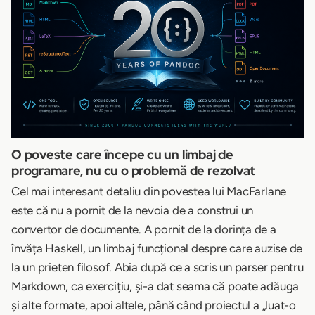
O poveste care începe cu un limbaj de
programare, nu cu o problemă de rezolvat
Cel mai interesant detaliu din povestea lui MacFarlane
este că nu a pornit de la nevoia de a construi un
convertor de documente. A pornit de la dorința de a
învăța Haskell, un limbaj funcțional despre care auzise de
la un prieten filosof. Abia după ce a scris un parser pentru
Markdown, ca exercițiu, și-a dat seama că poate adăuga
și alte formate, apoi altele, până când proiectul a „luat-o