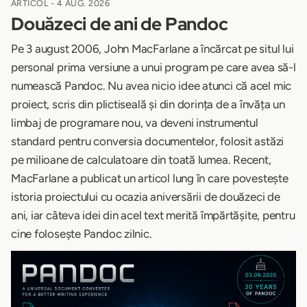
ARTICOL -
4 AUG. 2026
Douăzeci de ani de Pandoc
Pe 3 august 2006, John MacFarlane a încărcat pe situl lui
personal prima versiune a unui program pe care avea să-l
numească Pandoc. Nu avea nicio idee atunci că acel mic
proiect, scris din plictiseală și din dorința de a învăța un
limbaj de programare nou, va deveni instrumentul
standard pentru conversia documentelor, folosit astăzi
pe milioane de calculatoare din toată lumea. Recent,
MacFarlane a publicat un articol lung în care povestește
istoria proiectului cu ocazia aniversării de douăzeci de
ani, iar câteva idei din acel text merită împărtășite, pentru
cine folosește Pandoc zilnic.