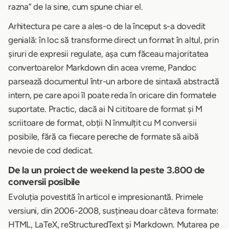
razna” de la sine, cum spune chiar el.
Arhitectura pe care a ales-o de la început s-a dovedit
genială: în loc să transforme direct un format în altul, prin
șiruri de expresii regulate, așa cum făceau majoritatea
convertoarelor Markdown din acea vreme, Pandoc
parsează documentul într-un arbore de sintaxă abstractă
intern, pe care apoi îl poate reda în oricare din formatele
suportate. Practic, dacă ai N cititoare de format și M
scriitoare de format, obții N înmulțit cu M conversii
posibile, fără ca fiecare pereche de formate să aibă
nevoie de cod dedicat.
De la un proiect de weekend la peste 3.800 de
conversii posibile
Evoluția povestită în articol e impresionantă. Primele
versiuni, din 2006-2008, susțineau doar câteva formate:
HTML, LaTeX, reStructuredText și Markdown. Mutarea pe