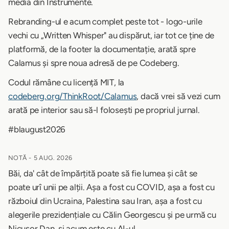
media din Instrumente.
Rebranding-ul e acum complet peste tot - logo-urile
vechi cu „Written Whisper" au dispărut, iar tot ce ține de
platformă, de la footer la documentație, arată spre
Calamus și spre noua adresă de pe Codeberg.
Codul rămâne cu licență MIT, la
codeberg.org/ThinkRoot/Calamus
, dacă vrei să vezi cum
arată pe interior sau să-l folosești pe propriul jurnal.
#blaugust2026
NOTĂ -
5 AUG. 2026
Băi, da' cât de împărțită poate să fie lumea și cât se
poate urî unii pe alții. Așa a fost cu COVID, așa a fost cu
războiul din Ucraina, Palestina sau Iran, așa a fost cu
alegerile prezidențiale cu Călin Georgescu și pe urmă cu
Nicușor Dan, și acum este cu AI-ul.