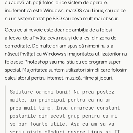
cu adevărat, poți folosi orice sistem de operare,
indiferent că este Windows, macOS sau Linux, sau de ce
nu un sistem bazat pe BSD sau ceva mult mai obscur.
Ceea ce ai nevoie este doar de ambiția de a folosi
altceva, de a învăța ceva nou și de a ieși din zona de
comoditate. De multe ori am spus că nimeni nu s-a
născut învățat cu Windows și majoritatea utilizatorilor nu
folosesc Photoshop sau mai știu eu ce program super
special. Majoritatea suntem utilizatori simpli care folosim
calculatorul pentru internet, muzică, filme și jocuri.
Salutare oameni buni! Nu prea postez
multe, în principal pentru că nu am
prea mult timp. Însă urmăresc constant
postările din acest grup pentru că mi
se par foarte utile. Așa că am să vă
scriu niște gânduri despre Linux și IT.