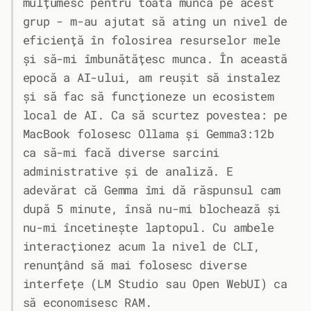
mulțumesc pentru toată munca pe acest
grup - m-au ajutat să ating un nivel de
eficiență în folosirea resurselor mele
și să-mi îmbunătățesc munca. În această
epocă a AI-ului, am reușit să instalez
și să fac să funcționeze un ecosistem
local de AI. Ca să scurtez povestea: pe
MacBook folosesc Ollama și Gemma3:12b
ca să-mi facă diverse sarcini
administrative și de analiză. E
adevărat că Gemma îmi dă răspunsul cam
după 5 minute, însă nu-mi blochează și
nu-mi încetinește laptopul. Cu ambele
interacționez acum la nivel de CLI,
renunțând să mai folosesc diverse
interfețe (LM Studio sau Open WebUI) ca
să economisesc RAM.