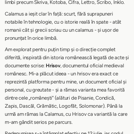
limbi precum Skriva, Kotoba, Cifra, Lettro, Scribo, Inklo.
Calamus a ieșit clar în față: scurt, fără suprapuneri
notabile în tehnologie, cu o istorie reală în spate - atât
romanii cât și grecii scriau cu un calamus - și ușor de
pronunțat în orice limbă.
Am explorat pentru puțin timp și o direcție complet
diferită, inspirată din istoria românească legată de acte și
documente scrise:
Hrisov
, documentul oficial medieval
românesc. Mi-a plăcut ideea - un hrisov era exact ce
reprezintă platforma pentru mine, un document oficial și
personal, cu greutate - și a rămas varianta mea favorită
dintre cele „românești" (alături de Pisanie, Condică,
Zapis, Dascăl, Grămătic, Logofăt, Solomonar). Până la
urmă am rămas la Calamus, cu Hrisov ca variantă la care
m-am gândit serios pe parcurs.
Redenumirea s-a întâmplat efectiv pe 12 iulie, iar codul