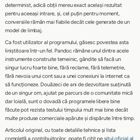
determinist, adică obții mereu exact același rezultat
pentru aceeași intrare, și, cel puțin pentru moment,
conversiile rămân mai fiabile decât cele generate de un
model de limbaj.
Ca fost utilizator al programului, găsesc povestea asta
liniștitoare într-un fel. Pandoc rămâne unul dintre acele
instrumente construite temeinic, gândite să facă un
singur lucru foarte bine, fără reclame, fără telemetrie,
fără nevoia unui cont sau a unei conexiuni la internet ca
să funcționeze. Douăzeci de ani de dezvoltare susținută
de un singur om, ajutat pe parcurs de o comunitate mică
dar loială, sunt o dovadă că programele libere bine
făcute pot rezista testului timpului mult mai bine decât
multe produse comerciale apărute și dispărute între timp.
Articolul original, cu toate detaliile tehnice și lista
completă a contribuitorilor, poate fi citit pe
situl oficial al