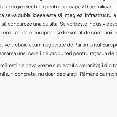
ă energie electrică pentru aproape 20 de milioane d
 se va dubla. Ideea este să integrezi infrastructura 
și să concureze una cu alta. Se vorbește inclusiv de
ntrenat pe date europene și dezvoltat de companii 
ative trebuie acum negociate de Parlamentul Europea
 lansarea unei cereri de propuneri pentru rețeaua de 
mărești de ceva vreme subiectul suveranității digital
 măsuri concrete, nu doar declarații. Rămâne ca im