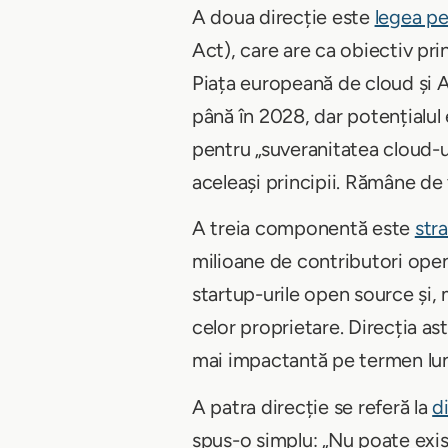
A doua direcție este
legea pen
Act), care are ca obiectiv pri
Piața europeană de cloud și A
până în 2028, dar potențialul 
pentru „suveranitatea cloud-u
aceleași principii. Rămâne de
A treia componentă este
str
milioane de contributori open
startup-urile open source și, 
celor proprietare. Direcția as
mai impactantă pe termen lu
A patra direcție se referă la
d
spus-o simplu: „Nu poate exis