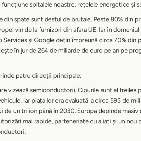
 funcțiune spitalele noastre, rețelele energetice și ser
le din spate sunt destul de brutale. Peste 80% din pro
ropei vin de la furnizori din afara UE. Iar în domeniul 
 Services și Google dețin împreună circa 70% din p
ește în jur de 264 de miliarde de euro pe an pe pr
nde patru direcții principale.
are vizează semiconductorii. Cipurile sunt al treilea
 vehicule, iar piața lor era evaluată la circa 595 de mi
ui de un trilion până în 2030. Europa depinde masiv 
utorizări mai rapide, parteneriate cu aliați și un nou
nductori.