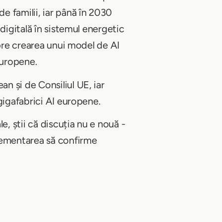
e familii, iar până în 2030
digitală în sistemul energetic
spre crearea unui model de AI
europene.
n și de Consiliul UE, iar
gigafabrici AI europene.
e, știi că discuția nu e nouă -
plementarea să confirme