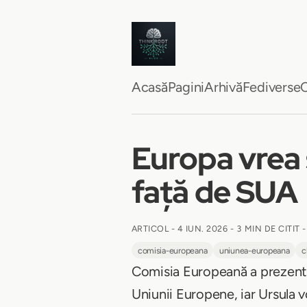
Acasă
Pagini
Arhivă
Fediverse
C
Europa vrea 
față de SUA
ARTICOL -
4 IUN. 2026
-
3 MIN DE CITIT
-
comisia-europeana
uniunea-europeana
c
Comisia Europeană a prezen
Uniunii Europene, iar Ursula 