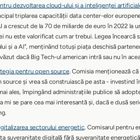
tru dezvoltarea cloud-ului și a inteligenței artificial
ncipal triplarea capacității data center-elor europene
I a crescut de la 70 de miliarde de euro în 2022 la 
ei nu este valorificat cum ar trebui. Legea încearcă 
lui și a AI", menținând totuși piața deschisă partene
 văzut dacă Big Tech-ul american intră sau nu în ace
ategia pentru open source
. Comisia menționează că 
 source și vrea să construiască pe asta - investind 
mai ales, împingând administrațiile publice să adopte
ta mi se pare cea mai interesantă și, dacă e dusă serio
ng.
igitalizarea sectorului energetic
. Comisarul pentru e
ta suveranitate digitală fără suveranitate energetic