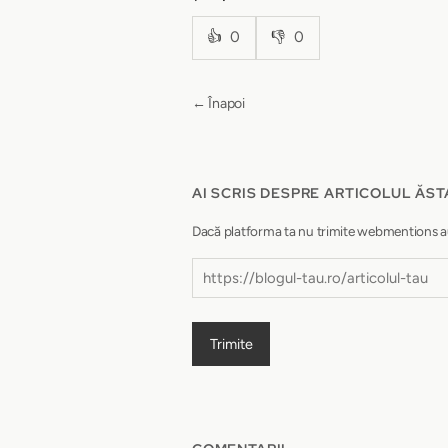
👍
0
👎
0
← Înapoi
AI SCRIS DESPRE ARTICOLUL ĂST
Dacă platforma ta nu trimite webmentions autom
Trimite