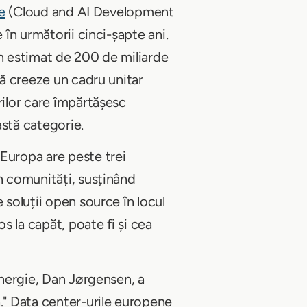
e
(Cloud and AI Development
 în următorii cinci-șapte ani.
un estimat de 200 de miliarde
să creeze un cadru unitar
rilor care împărtășesc
astă categorie.
Europa are peste trei
în comunități, susținând
 soluții open source în locul
s la capăt, poate fi și cea
nergie, Dan Jørgensen, a
ă." Data center-urile europene