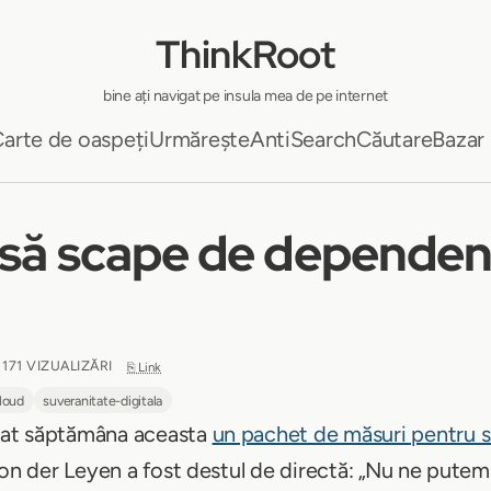
ThinkRoot
bine ați navigat pe insula mea de pe internet
arte de oaspeți
Urmărește
AntiSearch
Căutare
Bazar
să scape de dependenț
 171 VIZUALIZĂRI
⎘ Link
loud
suveranitate-digitala
tat săptămâna aceasta
un pachet de măsuri pentru s
von der Leyen a fost destul de directă: „Nu ne pute