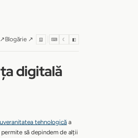
 ↗
Blogărie ↗
⚄
⌨
☾
◧
a digitală
uveranitatea tehnologică
a
m permite să depindem de alții