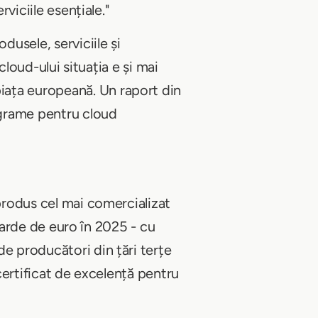
viciile esențiale."
dusele, serviciile și
cloud-ului situația e și mai
iața europeană. Un raport din
ograme pentru cloud
 produs cel mai comercializat
liarde de euro în 2025 - cu
de producători din țări terțe
 certificat de excelență pentru