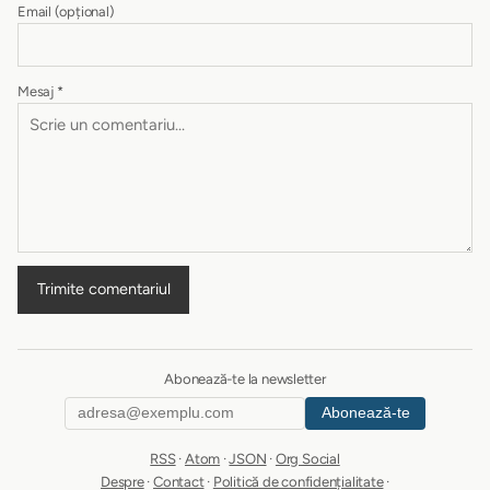
Email
(opțional)
Mesaj
*
Trimite comentariul
Abonează-te la newsletter
Abonează-te
RSS
·
Atom
·
JSON
·
Org Social
Despre
·
Contact
·
Politică de confidențialitate
·