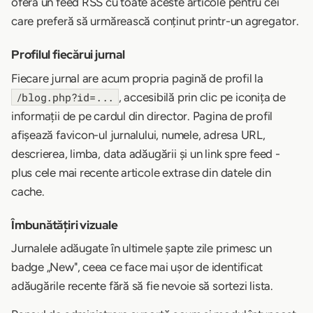
oferă un feed RSS cu toate aceste articole pentru cei
care preferă să urmărească conținut printr-un agregator.
Profilul fiecărui jurnal
Fiecare jurnal are acum propria pagină de profil la
, accesibilă prin clic pe iconița de
/blog.php?id=...
informații de pe cardul din director. Pagina de profil
afișează favicon-ul jurnalului, numele, adresa URL,
descrierea, limba, data adăugării și un link spre feed -
plus cele mai recente articole extrase din datele din
cache.
Îmbunătățiri vizuale
Jurnalele adăugate în ultimele șapte zile primesc un
badge „New", ceea ce face mai ușor de identificat
adăugările recente fără să fie nevoie să sortezi lista.