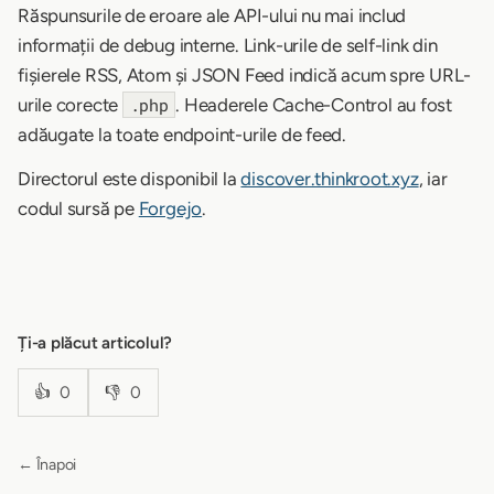
Răspunsurile de eroare ale API-ului nu mai includ
informații de debug interne. Link-urile de self-link din
fișierele RSS, Atom și JSON Feed indică acum spre URL-
urile corecte
. Headerele Cache-Control au fost
.php
adăugate la toate endpoint-urile de feed.
Directorul este disponibil la
discover.thinkroot.xyz
, iar
codul sursă pe
Forgejo
.
Ți-a plăcut articolul?
👍
0
👎
0
← Înapoi