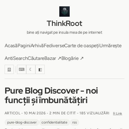
ThinkRoot
bine ați navigat pe insula mea de pe internet
Acasă
Pagini
Arhivă
Fediverse
Carte de oaspeți
Urmărește
AntiSearch
Căutare
Bazar ↗
Blogărie ↗
⚄
⌨
☾
◧
Pure Blog Discover - noi
funcții și îmbunătățiri
ARTICOL -
10 MAI 2026
-
2 MIN DE CITIT
- 185 VIZUALIZĂRI
⎘ Link
pure-blog-discover
confidentialitate
rss