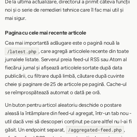
De la ultima actualizare, directorul a primit câteva funcții
noi și o serie de remedieri tehnice care îl fac mai util și
mai sigur.
Pagina cu cele mai recente articole
Cea mai importantă adăugare este o pagină nouă la
, care agregă articolele recente din toate
/latest.php
jurnalele listate. Serverul preia feed-ul RSS sau Atom al
fiecărui jurnal și afișează articolele sortate după data
publicării, cu filtrare după limbă, căutare după cuvinte
cheie și paginare de 25 de articole pe pagină. Cache-ul
se reîmprospătează automat o dată pe oră.
Un buton pentru articol aleatoriu deschide o postare
aleasă la întâmplare din feed-ul agregat, într-un tab nou -
util dacă vrei să descoperi conținut pe care altfel nu l-ai fi
găsit. Un endpoint separat,
,
/aggregated-feed.php