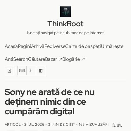
ThinkRoot
bine ați navigat pe insula mea de pe internet
Acasă
Pagini
Arhivă
Fediverse
Carte de oaspeți
Urmărește
AntiSearch
Căutare
Bazar ↗
Blogărie ↗
⚄
⌨
☾
◧
Sony ne arată de ce nu
deținem nimic din ce
cumpărăm digital
ARTICOL -
2 IUL. 2026
-
3 MIN DE CITIT
- 165 VIZUALIZĂRI
⎘ Link