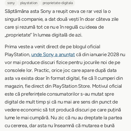
sony
playstation
proprietate-digitala
Săptămâna asta Sony a reușit ceva ce rar vezi la o
singură companie, a dat două vești în doar câteva zile
care și rezumă tot ce nu e în regulă cu ideea de
„proprietate” în lumea digitală de azi.
Prima veste a venit direct de pe blogul oficial
PlayStation,
unde Sony a anunțat
că din ianuarie 2028 nu
vor mai produce discuri fizice pentru jocurile noi de pe
consolele lor. Practic, orice joc care apare după data
asta va exista doar în format digital, fie că îl cumperi din
magazin, fie direct din PlayStation Store. Motivul oficial
este că preferințele consumatorilor s-au mutat spre
digital de mult timp și că nu mai are sens din punct de
vedere economic să tot producă discuri pe care puțină
lume le mai cumpără. Nu zic că nu au dreptate la partea
cu cererea, dar asta nu înseamnă că mutarea e bună