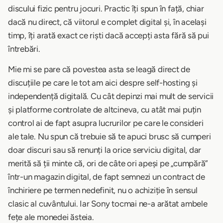
discului fizic pentru jocuri. Practic îți spun în față, chiar
dacă nu direct, că viitorul e complet digital și, în același
timp, îți arată exact ce riști dacă accepți asta fără să pui
întrebări.
Mie mi se pare că povestea asta se leagă direct de
discuțiile pe care le tot am aici despre self-hosting și
independență digitală. Cu cât depinzi mai mult de servicii
și platforme controlate de altcineva, cu atât mai puțin
control ai de fapt asupra lucrurilor pe care le consideri
ale tale. Nu spun că trebuie să te apuci brusc să cumperi
doar discuri sau să renunți la orice serviciu digital, dar
merită să ții minte că, ori de câte ori apeși pe „cumpără”
într-un magazin digital, de fapt semnezi un contract de
închiriere pe termen nedefinit, nu o achiziție în sensul
clasic al cuvântului. Iar Sony tocmai ne-a arătat ambele
fețe ale monedei ăsteia.