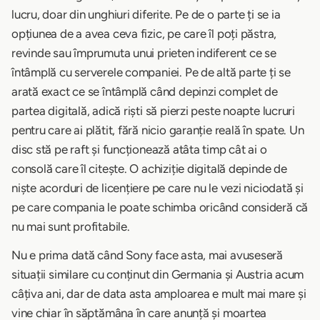
lucru, doar din unghiuri diferite. Pe de o parte ți se ia
opțiunea de a avea ceva fizic, pe care îl poți păstra,
revinde sau împrumuta unui prieten indiferent ce se
întâmplă cu serverele companiei. Pe de altă parte ți se
arată exact ce se întâmplă când depinzi complet de
partea digitală, adică riști să pierzi peste noapte lucruri
pentru care ai plătit, fără nicio garanție reală în spate. Un
disc stă pe raft și funcționează atâta timp cât ai o
consolă care îl citește. O achiziție digitală depinde de
niște acorduri de licențiere pe care nu le vezi niciodată și
pe care compania le poate schimba oricând consideră că
nu mai sunt profitabile.
Nu e prima dată când Sony face asta, mai avuseseră
situații similare cu conținut din Germania și Austria acum
câțiva ani, dar de data asta amploarea e mult mai mare și
vine chiar în săptămâna în care anunță și moartea