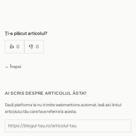
Ți-a plăcut articolul?
👍
0
👎
0
← Înapoi
AI SCRIS DESPRE ARTICOLUL ĂSTA?
Dacă platforma ta nu trimite webmentions automat, lasă aici linkul
articolului tău care face referire la acesta.