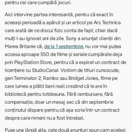
pentru cei care cumpără jocuri.
Aici intervine partea interesantă, pentru că exact în
aceeași perioadă a apărut și un articol pe Ars Technica
care arată de ce discul fizic conta de fapt, chiar dacă
mulți l-au ignorat ani de zile. Sony a anunțat clienții din
Marea Britanie că,
de la 1 septembrie
, nu vor mai putea
accesa aproape 550 de filme și seriale cumpărate deja
prin PlayStation Store, pentru că a expirat un contract de
licențiere cu StudioCanal. Vorbim de titluri cunoscute,
gen Terminator 2, Rambo sau Bridget Jones, filme pe
care lumea a plătit bani reali crezând că le are în
bibliotecă pentru totdeauna. Fără rambursare, fără
compensație, doar un mesaj sec că din septembrie
conținutul dispare pentru că așa scrie într-un contract
despre care nimeni nu a fost întrebat.
Puse una lângă alta, cele două anunțuri spun cam același