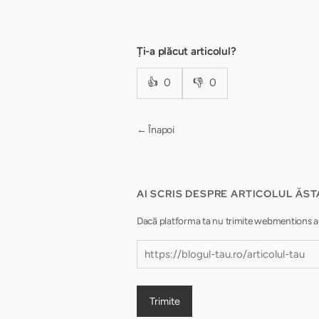
Ți-a plăcut articolul?
👍
0
👎
0
← Înapoi
AI SCRIS DESPRE ARTICOLUL ĂST
Dacă platforma ta nu trimite webmentions autom
Trimite