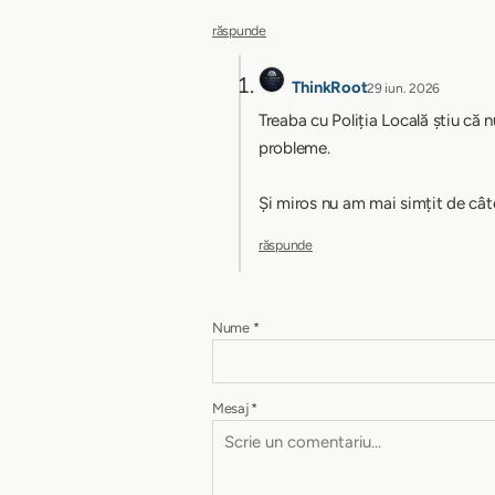
răspunde
ThinkRoot
29 iun. 2026
Treaba cu Poliția Locală știu că 
probleme.
Și miros nu am mai simțit de câte
răspunde
Nume
*
Mesaj
*