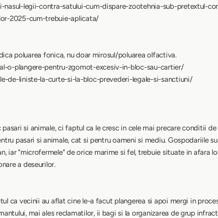
i-nasul-legii-contra-satului-cum-dispare-zootehnia-sub-pretextul-con
ilor-2025-cum-trebuie-aplicata/
, adica poluarea fonica, nu doar mirosul/poluarea olfactiva.
gal-o-plangere-pentru-zgomot-excesiv-in-bloc-sau-cartier/
-de-liniste-la-curte-si-la-bloc-prevederi-legale-si-sanctiuni/
sari si animale, ci faptul ca le cresc in cele mai precare conditii de
pentru pasari si animale, cat si pentru oameni si mediu. Gospodariile s
 iar "microfermele" de orice marime si fel, trebuie situate in afara loc
nare a deseurilor.
ul ca vecinii au aflat cine le-a facut plangerea si apoi mergi in proces c
ntului, mai ales reclamatilor, ii bagi si la organizarea de grup infract