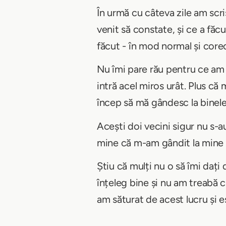
În urmă cu câteva zile am scri
venit să constate, și ce a făc
făcut - în mod normal și corect
Nu îmi pare rău pentru ce am 
intră acel miros urât. Plus că
încep să mă gândesc la binele
Acești doi vecini sigur nu s-a
mine că m-am gândit la mine și
Știu că mulți nu o să îmi dați
înțeleg bine și nu am treabă 
am săturat de acest lucru și e