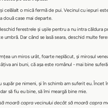
și celălalt o mică fermă de pui. Vecinul cu iepuri este
 la două case mai departe.
eschid ferestrele și ușile pentru a nu intra căldura p
e umbră. Dar când se lasă seara, deschid multe ferest
mțea un miros urât, foarte neplăcut, și mirosul venea
câțiva ani buni, că așa este românul - mai bine sufer
 supăr pe nimeni, și în schimb am suferit eu. Încet 
 dar să fiu eu bine, să îmi meargă bine mie.
 să moară capra vecinului decât să moară capra m