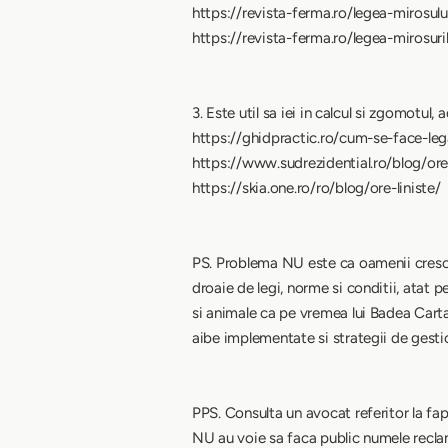
https://revista-ferma.ro/legea-mirosulu
https://revista-ferma.ro/legea-mirosur
3. Este util sa iei in calcul si zgomotul
https://ghidpractic.ro/cum-se-face-le
https://www.sudrezidential.ro/blog/orele
https://skia.one.ro/ro/blog/ore-liniste/
PS. Problema NU este ca oamenii cresc pa
droaie de legi, norme si conditii, atat 
si animale ca pe vremea lui Badea Cartan,
aibe implementate si strategii de gestio
PPS. Consulta un avocat referitor la fapt
NU au voie sa faca public numele reclama