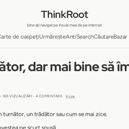
ThinkRoot
bine ați navigat pe insula mea de pe internet
arte de oaspeți
Urmărește
AntiSearch
Căutare
Bazar
tor, dar mai bine să îm
- 169 VIZUALIZĂRI - 4 COMENTARII
⎘ Link
n turnător, un trădător sau cum se mai zice.
ovestea pe scurt spusă.