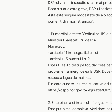
DSP-ul vine in inspectie si cel mai prob
Daca situatia este grava, DSP-ul sesize
Asta este singura modalitate de a o sco
pomenit din mosi stramosi".
1. Primordial: citeste "Ordinul nr. 119 
Ministerul Sanatatii nu de MAI!
Mai exact:
- articolul 11 in integralitatea lui
- articolul 15 punctul 1 si 2
Este util sa-l citesti pe tot, dar ceea c
problemei" si mergi ce ea la DSP. Dupa c
respecta legea de mai sus.
Din cate cunosc, in urma cu cativa ani t
https://dspbihor.gov.ro/legislatie/O
2. Este bine sa ei in calcul si "Legea Mi
Este putin mai complexa. Vezi daca se ap