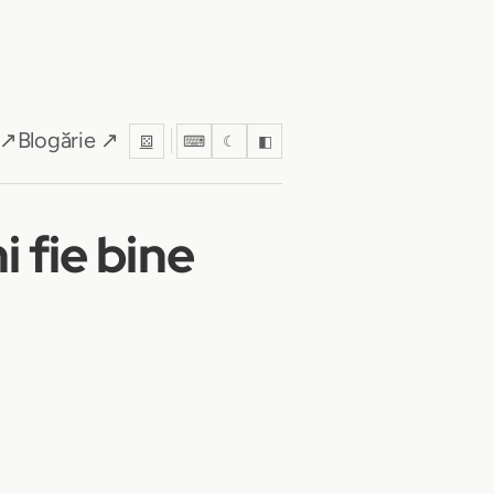
 ↗
Blogărie ↗
⚄
⌨
☾
◧
i fie bine