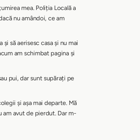
țumirea mea. Poliția Locală a
t, dacă nu amândoi, ce am
 și să aerisesc casa și nu mai
de acum am schimbat pagina și
au pui, dar sunt supărați pe
colegii și așa mai departe. Mă
eu am avut de pierdut. Dar m-