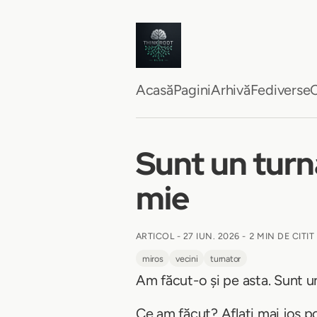
Acasă
Pagini
Arhivă
Fediverse
C
Sunt un turnă
mie
ARTICOL -
27 IUN. 2026
-
2 MIN DE CITIT
miros
vecini
turnator
Am făcut-o și pe asta. Sunt u
Ce am făcut? Aflați mai jos p