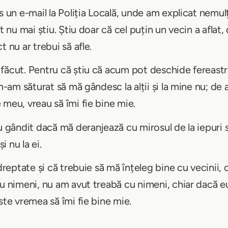
s un e-mail la Poliția Locală, unde am explicat nemul
ut nu mai știu. Știu doar că cel puțin un vecin a afla
 nu ar trebui să afle.
făcut. Pentru că știu că acum pot deschide fereastra
 m-am săturat să mă gândesc la alții și la mine nu; 
 meu, vreau să îmi fie bine mie.
u gândit dacă mă deranjează cu mirosul de la iepuri s
 nu la ei.
 dreptate și că trebuie să mă înțeleg bine cu vecinii, 
cu nimeni, nu am avut treabă cu nimeni, chiar dacă 
ste vremea să îmi fie bine mie.