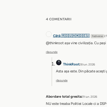
4 COMENTARII
Cătă 🇷🇴🇺🇦🇲🇩🇪🇺
27
Fediverse
@thinkroot așa vine civilizația. Cu pași 
răspunde
ThinkRoot
28 iun. 2026
Asta așa este. Din păcate acești 
răspunde
Abordare total gresita
29 iun. 2026
NU este treaba Politiei Locale ci a DSP-