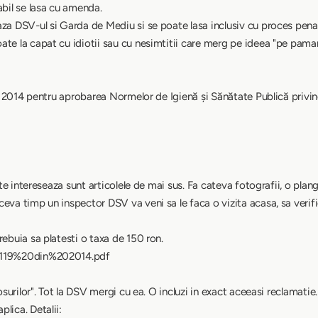
abil se lasa cu amenda.
aza DSV-ul si Garda de Mediu si se poate lasa inclusiv cu proces penal
ate la capat cu idiotii sau cu nesimtitii care merg pe ideea "pe pama
din 2014 pentru aprobarea Normelor de Igienă şi Sănătate Publică privin
e te intereseaza sunt articolele de mai sus. Fa cateva fotografii, o plan
eva timp un inspector DSV va veni sa le faca o vizita acasa, sa verifi
rebuia sa platesti o taxa de 150 ron.
MS119%20din%202014.pdf
rosurilor". Tot la DSV mergi cu ea. O incluzi in exact aceeasi reclamatie.
lica. Detalii: