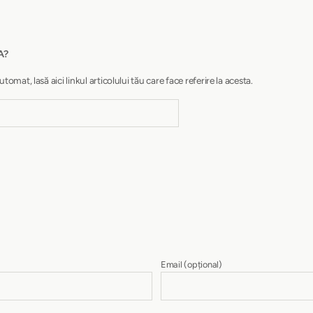
A?
at, lasă aici linkul articolului tău care face referire la acesta.
Email
(opțional)