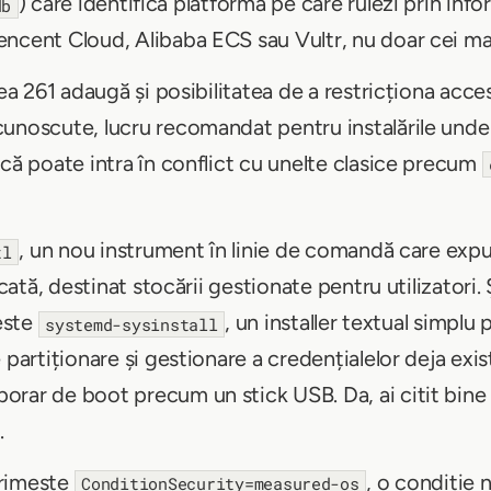
) care identifică platforma pe care rulezi prin i
db
ncent Cloud, Alibaba ECS sau Vultr, nu doar cei mar
ea 261 adaugă și posibilitatea de a restricționa accesu
cunoscute, lucru recomandat pentru instalările unde
 că poate intra în conflict cu unelte clasice precum
, un nou instrument în linie de comandă care exp
tl
icată, destinat stocării gestionate pentru utilizatori.
 este
, un installer textual simpl
systemd-sysinstall
 partiționare și gestionare a credențialelor deja ex
orar de boot precum un stick USB. Da, ai citit bine
.
primește
, o condiție 
ConditionSecurity=measured-os