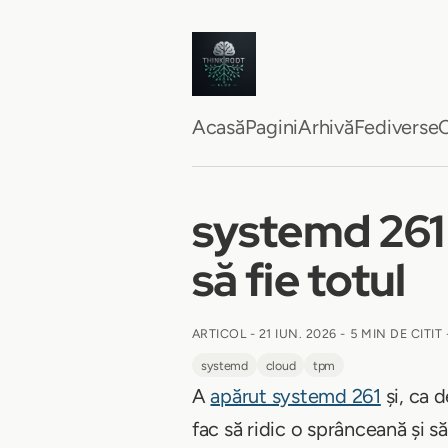
Acasă
Pagini
Arhivă
Fediverse
C
systemd 261 
să fie totul
ARTICOL -
21 IUN. 2026
-
5 MIN DE CITIT
systemd
cloud
tpm
A
apărut systemd 261
și, ca d
fac să ridic o sprânceană și s