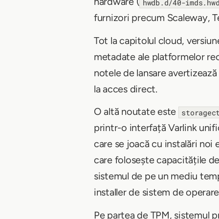
hardware (
hwdb.d/40-imds.hw
furnizori precum Scaleway, Te
Tot la capitolul cloud, versiun
metadate ale platformelor re
notele de lansare avertizează
la acces direct.
O altă noutate este
storagec
printr-o interfață Varlink unif
care se joacă cu instalări noi
care folosește capacitățile de
sistemul de pe un mediu temp
installer de sistem de operare
Pe partea de TPM, sistemul 