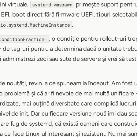
ni virtuale,
primește suport pentru
systemd-vmspawn
I, boot direct fără firmware UEFI, tipuri selectabil
.
io.systemd.MachineInstance
, o condiție pentru rollout-uri tr
ConditionFraction=
șir de tag-uri pentru a determina dacă o unitate treb
 administrezi zeci sau sute de servere și vrei să tes
de noutăți, revin la ce spuneam la început. Am fost 
 problemă și că ar fi nevoie de mai multă unificare 
rdizate, mai puțină diversitate care complică lucruri
a nivel de init. Dar cu fiecare versiune nouă îmi dau 
 care fug de systemd, că există oameni care construie
a ce face Linux-ul interesant și rezistent. Nu mai sun