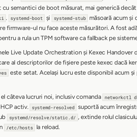
nit cu semantici de boot măsurat, mai generică decâ
.
și
măsoară acum și da
ki
systemd-boot
systemd-stub
are firmware-ul nu face aceste măsurători. A fost adă
 pentru a rula un TPM software ca fallback pe sisteme
ele Live Update Orchestration și Kexec Handover d
ocare al descriptorilor de fișiere peste kexec dacă ke
este setat. Același lucru este disponibil acum ș
yes
 el câteva lucruri noi, inclusiv comanda
networkctl d
 DHCP activ.
suportă acum înregistr
systemd-resolved
sub
, extinde rolul clasicul
systemd/resolve/static.d/
in
la reload.
/etc/hosts