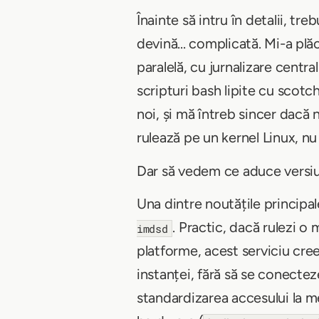
Înainte să intru în detalii, t
devină... complicată. Mi-a pl
paralelă, cu jurnalizare centr
scripturi bash lipite cu scotc
noi, și mă întreb sincer dac
rulează pe un kernel Linux, nu 
Dar să vedem ce aduce versiu
Una dintre noutățile princip
. Practic, dacă rulezi 
imdsd
platforme, acest serviciu cree
instanței, fără să se conecteze
standardizarea accesului la m