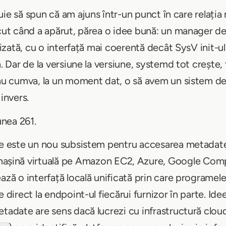
rebuie să spun că am ajuns într-un punct în care relaț
ăcut când a apărut, părea o idee bună: un manager de
alizată, cu o interfață mai coerentă decât SysV init-
h. Dar de la versiune la versiune, systemd tot crește,
ă nu cumva, la un moment dat, o să avem un sistem 
invers.
nea 261.
ale este un nou subsistem pentru accesarea metadate
o mașină virtuală pe Amazon EC2, Azure, Google Com
ază o interfață locală unificată prin care programel
 direct la endpoint-ul fiecărui furnizor în parte. Idee
etadate are sens dacă lucrezi cu infrastructură cloud