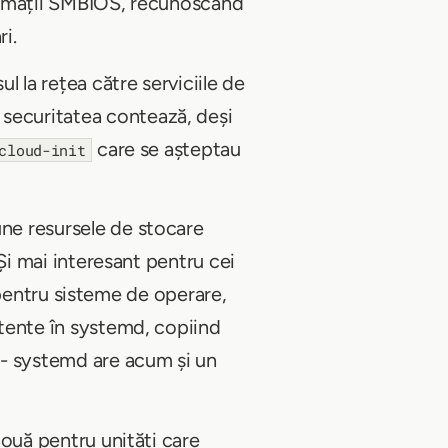
nformații SMBIOS, recunoscând
i.
l la rețea către serviciile de
 securitatea contează, deși
care se așteptau
cloud-init
une resursele de stocare
 Și mai interesant pentru cei
u pentru sisteme de operare,
istente în systemd, copiind
 - systemd are acum și un
nouă pentru unități care