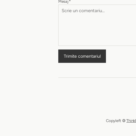
Mesaj
*
Trimite comentariul
Copyleft 🄯
Think