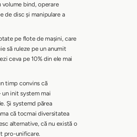
 volume bind, operare
e de disc și manipulare a
eptate pe flote de mașini, care
uie să ruleze pe un anumit
tezi ceva pe 10% din ele mai
un timp convins că
- un init system mai
le. Și systemd părea
seama că tocmai diversitatea
sc alternative, că nu există o
t pro-unificare.