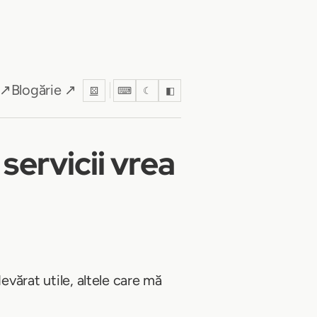
 ↗
Blogărie ↗
⚄
⌨
☾
◧
ervicii vrea
evărat utile, altele care mă