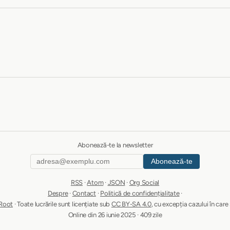
Abonează-te la newsletter
Abonează-te
RSS
·
Atom
·
JSON
·
Org Social
Despre
·
Contact
·
Politică de confidențialitate
·
Root
· Toate lucrările sunt licențiate sub
CC BY-SA 4.0
, cu excepția cazului în care 
Online din 26 iunie 2025 · 409 zile