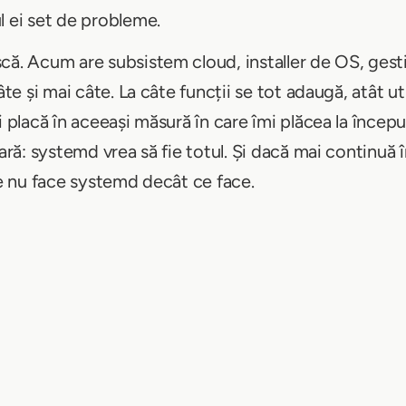
l ei set de probleme.
că. Acum are subsistem cloud, installer de OS, ges
âte și mai câte. La câte funcții se tot adaugă, atât ut
 placă în aceeași măsură în care îmi plăcea la început. 
lară: systemd vrea să fie totul. Și dacă mai continuă 
ce nu face systemd decât ce face.