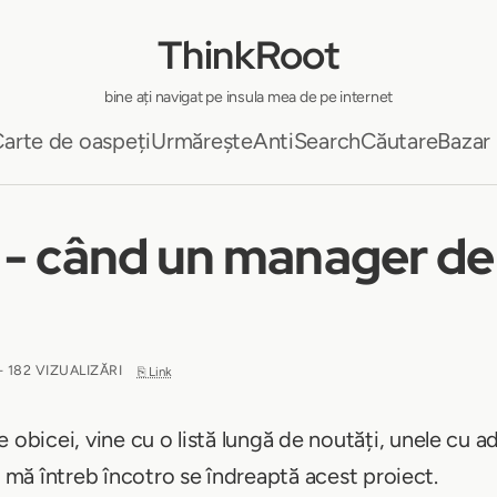
ThinkRoot
bine ați navigat pe insula mea de pe internet
arte de oaspeți
Urmărește
AntiSearch
Căutare
Bazar
- când un manager de s
- 182 VIZUALIZĂRI
⎘ Link
e obicei, vine cu o listă lungă de noutăți, unele cu ad
ă mă întreb încotro se îndreaptă acest proiect.