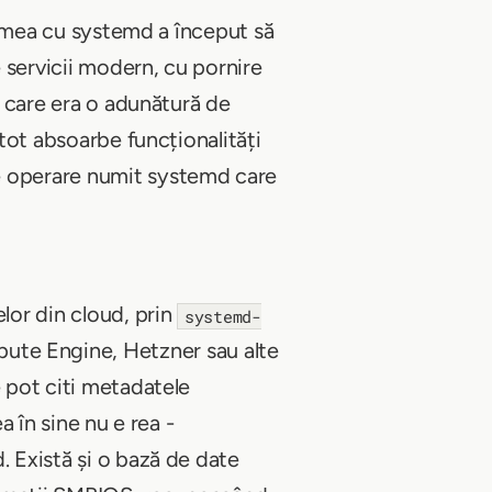
ia mea cu systemd a început să
 servicii modern, cu pornire
ul care era o adunătură de
 tot absoarbe funcționalități
de operare numit systemd care
lor din cloud, prin
systemd-
pute Engine, Hetzner sau alte
e pot citi metadatele
a în sine nu e rea -
. Există și o bază de date