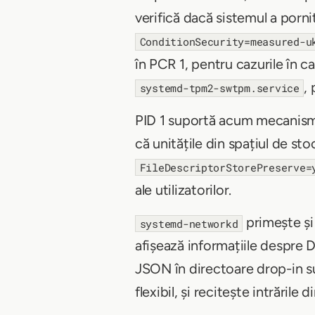
verifică dacă sistemul a por
ConditionSecurity=measured-u
în PCR 1, pentru cazurile în c
,
systemd-tpm2-swtpm.service
PID 1 suportă acum mecanism
că unitățile din spațiul de st
FileDescriptorStorePreserve=
ale utilizatorilor.
primește și
systemd-networkd
afișează informațiile despre
JSON în directoare drop-in 
flexibil, și recitește intrările d