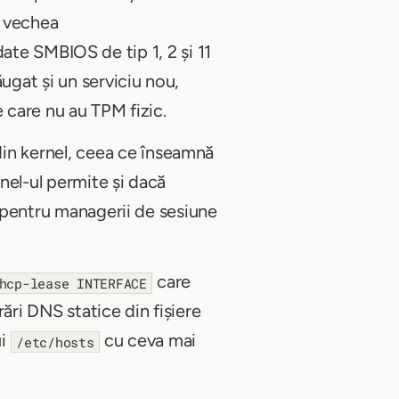
t vechea
te SMBIOS de tip 1, 2 și 11
ugat și un serviciu nou,
 care nu au TPM fizic.
in kernel, ceea ce înseamnă
rnel-ul permite și dacă
i pentru managerii de sesiune
care
hcp-lease INTERFACE
ări DNS statice din fișiere
ui
cu ceva mai
/etc/hosts