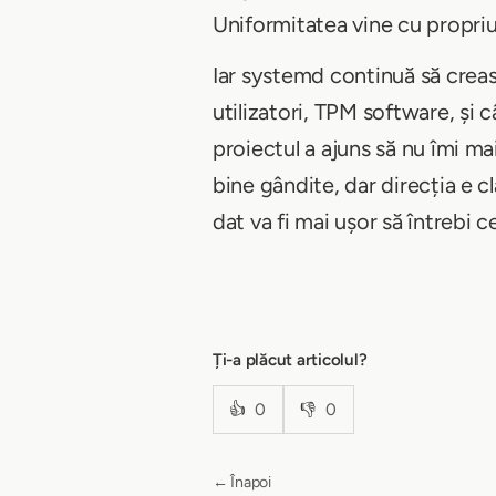
Uniformitatea vine cu propriu
Iar systemd continuă să creas
utilizatori, TPM software, și c
proiectul a ajuns să nu îmi mai
bine gândite, dar direcția e c
dat va fi mai ușor să întrebi 
Ți-a plăcut articolul?
👍
0
👎
0
← Înapoi