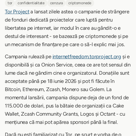
tor
confidentialitate
cenzura
criptomonede
Tor Project
a lansat zilele astea o campanie de strângere
de fonduri dedicată proiectelor care luptă pentru
libertatea pe internet, iar modul în care au gândit-o e
destul de interesant - se bazează pe criptomonede și pe
un mecanism de finanțare pe care o să-l explic mai jos.
Campania rulează pe
internetfreedom.torproject.org
și e
disponibilă și ca Onion Service, ceea ce are tot sensul din
lume dacă ne gândim cine e organizatorul. Donațiile sunt
acceptate până pe 18 iunie 2026 și pot fi făcute în
Bitcoin, Ethereum, Zcash, Monero sau Golem. La
momentul lansării, campania dispune deja de un fond de
115.000 de dolari, pus la bătaie de organizații ca Cake
Wallet, Zcash Community Grants, Logos și Octant - cu
mențiunea că mai pot apărea sponsori până la final.
Dacă nu ești familiarizat cu Tor, pe scurt e vorba de o