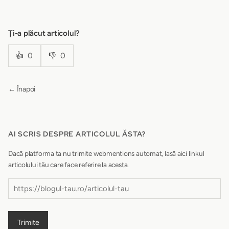
Ți-a plăcut articolul?
👍
0
👎
0
← Înapoi
AI SCRIS DESPRE ARTICOLUL ĂSTA?
Dacă platforma ta nu trimite webmentions automat, lasă aici linkul
articolului tău care face referire la acesta.
Trimite