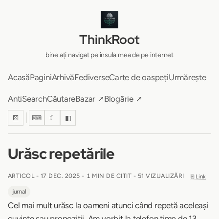
ThinkRoot
bine ați navigat pe insula mea de pe internet
Acasă
Pagini
Arhivă
Fediverse
Carte de oaspeți
Urmărește
AntiSearch
Căutare
Bazar ↗
Blogărie ↗
⚄
⌨
☾
◧
Urăsc repetările
ARTICOL -
17 DEC. 2025
-
1 MIN DE CITIT
- 51 VIZUALIZĂRI
⎘ Link
jurnal
Cel mai mult urăsc la oameni atunci când repetă aceleași
cuvinte sau propoziții. Am vorbit la telefon timp de 13