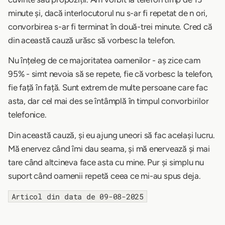
minute și, dacă interlocutorul nu s-ar fi repetat de n ori,
convorbirea s-ar fi terminat în două-trei minute. Cred că
din această cauză urăsc să vorbesc la telefon.
Nu înțeleg de ce majoritatea oamenilor - aș zice cam
95% - simt nevoia să se repete, fie că vorbesc la telefon,
fie față în față. Sunt extrem de multe persoane care fac
asta, dar cel mai des se întâmplă în timpul convorbirilor
telefonice.
Din această cauză, și eu ajung uneori să fac același lucru.
Mă enervez când îmi dau seama, și mă enervează și mai
tare când altcineva face asta cu mine. Pur și simplu nu
suport când oamenii repetă ceea ce mi-au spus deja.
Articol din data de 09-08-2025