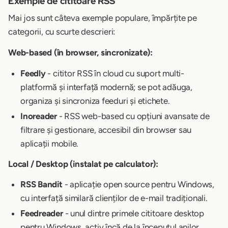
Exemple de cititoare RSS
Mai jos sunt câteva exemple populare, împărțite pe
categorii, cu scurte descrieri:
Web-based (în browser, sincronizate):
Feedly
- cititor RSS în cloud cu suport multi-
platformă și interfață modernă; se pot adăuga,
organiza și sincroniza feeduri și etichete.
Inoreader
- RSS web-based cu opțiuni avansate de
filtrare și gestionare, accesibil din browser sau
aplicații mobile.
Local / Desktop (instalat pe calculator):
RSS Bandit
- aplicație open source pentru Windows,
cu interfață similară clienților de e-mail tradiționali.
Feedreader
- unul dintre primele cititoare desktop
pentru Windows, activ încă de la începutul anilor