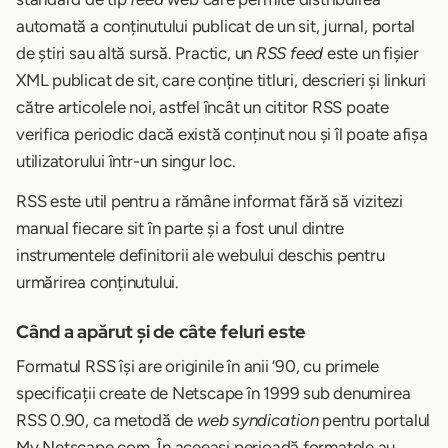
automată a conținutului publicat de un sit, jurnal, portal
de știri sau altă sursă. Practic, un
RSS feed
este un fișier
XML publicat de sit, care conține titluri, descrieri și linkuri
către articolele noi, astfel încât un cititor RSS poate
verifica periodic dacă există conținut nou și îl poate afișa
utilizatorului într-un singur loc.
RSS este util pentru a rămâne informat fără să vizitezi
manual fiecare sit în parte și a fost unul dintre
instrumentele definitorii ale webului deschis pentru
urmărirea conținutului.
Când a apărut și de câte feluri este
Formatul RSS își are originile în anii ’90, cu primele
specificații create de Netscape în 1999 sub denumirea
RSS 0.90, ca metodă de
web syndication
pentru portalul
My.Netscape.com. În aceeași perioadă formatele au