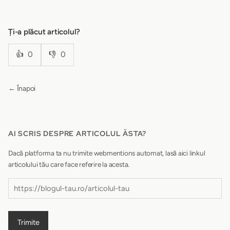
Ți-a plăcut articolul?
👍
0
👎
0
← Înapoi
AI SCRIS DESPRE ARTICOLUL ĂSTA?
Dacă platforma ta nu trimite webmentions automat, lasă aici linkul
articolului tău care face referire la acesta.
Trimite