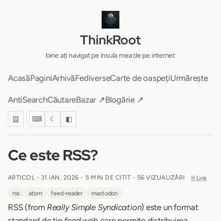
ThinkRoot
bine ați navigat pe insula mea de pe internet
Acasă
Pagini
Arhivă
Fediverse
Carte de oaspeți
Urmărește
AntiSearch
Căutare
Bazar ↗
Blogărie ↗
⚄
⌨
☾
◧
Ce este RSS?
ARTICOL -
31 IAN. 2026
-
5 MIN DE CITIT
- 56 VIZUALIZĂRI
⎘ Link
rss
atom
feed-reader
mastodon
RSS (from
Really Simple Syndication
) este un format
standard de tip
feed
web care permite distribuirea