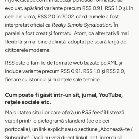
evoluat, apărând variante precum RSS 0.91, RSS 1.0 și, în
cele din urmă, RSS 2.0 în 2002, când numele a fost
interpretat oficial ca
Really Simple Syndication
. În
paralel a fost creat și formatul Atom, ca alternativă mai
flexibilă și mai bine definită, adoptat pe scară largă de
cititoarele moderne.
RSS este o familie de formate web bazate pe XML și
include variante precum RSS 0.91, RSS 1.0 și RSS 2.0,
fiecare cu istoricul și nuanțele sale tehnice.
Cum poate fi găsit într-un sit, jurnal, YouTube,
rețele sociale etc.
Majoritatea siturilor care oferă un
RSS feed
îl listează
vizibil printr-o pictogramă standard (de obicei
portocalie), un link explicit sau o secțiune „Abonează-te /
Subscribe". Dacă nu vezi direct linkul, poți încerca să