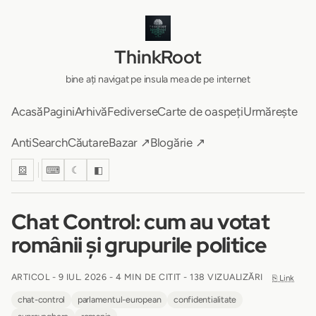
ThinkRoot
bine ați navigat pe insula mea de pe internet
Acasă
Pagini
Arhivă
Fediverse
Carte de oaspeți
Urmărește
AntiSearch
Căutare
Bazar ↗
Blogărie ↗
⚄
⌨
☾
◧
Chat Control: cum au votat
românii și grupurile politice
ARTICOL -
9 IUL. 2026
-
4 MIN DE CITIT
- 138 VIZUALIZĂRI
⎘ Link
chat-control
parlamentul-european
confidentialitate