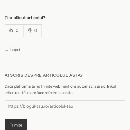
Ți-a plăcut articolul?
👍
0
👎
0
← Înapoi
AI SCRIS DESPRE ARTICOLUL ĂSTA?
Dacă platforma ta nu trimite webmentions automat, lasă aici linkul
articolului tău care face referire la acesta.
Trimite