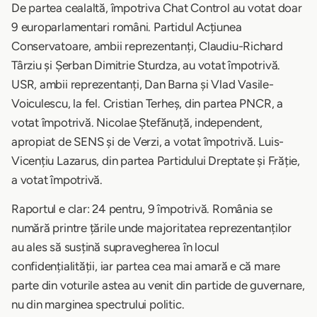
De partea cealaltă, împotriva Chat Control au votat doar
9 europarlamentari români. Partidul Acțiunea
Conservatoare, ambii reprezentanți, Claudiu-Richard
Târziu și Șerban Dimitrie Sturdza, au votat împotrivă.
USR, ambii reprezentanți, Dan Barna și Vlad Vasile-
Voiculescu, la fel. Cristian Terheș, din partea PNCR, a
votat împotrivă. Nicolae Ștefănuță, independent,
apropiat de SENS și de Verzi, a votat împotrivă. Luis-
Vicențiu Lazarus, din partea Partidului Dreptate și Frăție,
a votat împotrivă.
Raportul e clar: 24 pentru, 9 împotrivă. România se
numără printre țările unde majoritatea reprezentanților
au ales să susțină supravegherea în locul
confidențialității, iar partea cea mai amară e că mare
parte din voturile astea au venit din partide de guvernare,
nu din marginea spectrului politic.