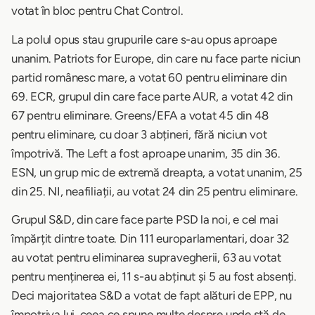
votat în bloc pentru Chat Control.
La polul opus stau grupurile care s-au opus aproape
unanim. Patriots for Europe, din care nu face parte niciun
partid românesc mare, a votat 60 pentru eliminare din
69. ECR, grupul din care face parte AUR, a votat 42 din
67 pentru eliminare. Greens/EFA a votat 45 din 48
pentru eliminare, cu doar 3 abțineri, fără niciun vot
împotrivă. The Left a fost aproape unanim, 35 din 36.
ESN, un grup mic de extremă dreapta, a votat unanim, 25
din 25. NI, neafiliații, au votat 24 din 25 pentru eliminare.
Grupul S&D, din care face parte PSD la noi, e cel mai
împărțit dintre toate. Din 111 europarlamentari, doar 32
au votat pentru eliminarea supravegherii, 63 au votat
pentru menținerea ei, 11 s-au abținut și 5 au fost absenți.
Deci majoritatea S&D a votat de fapt alături de EPP, nu
împotriva lui, ceea ce spune multe despre unde stă de