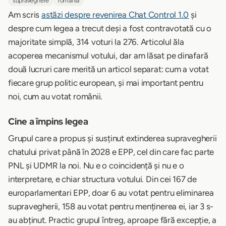
supraveghere
romania
Am scris
astăzi despre revenirea Chat Control 1.0
și
despre cum legea a trecut deși a fost contravotată cu o
majoritate simplă, 314 voturi la 276. Articolul ăla
acoperea mecanismul votului, dar am lăsat pe dinafară
două lucruri care merită un articol separat: cum a votat
fiecare grup politic european, și mai important pentru
noi, cum au votat românii.
Cine a împins legea
Grupul care a propus și susținut extinderea supravegherii
chatului privat până în 2028 e EPP, cel din care fac parte
PNL și UDMR la noi. Nu e o coincidență și nu e o
interpretare, e chiar structura votului. Din cei 167 de
europarlamentari EPP, doar 6 au votat pentru eliminarea
supravegherii, 158 au votat pentru menținerea ei, iar 3 s-
au abținut. Practic grupul întreg, aproape fără excepție, a