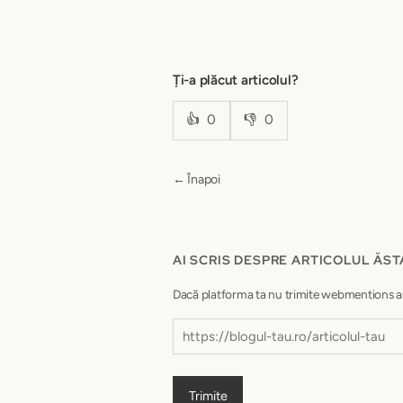
Ți-a plăcut articolul?
👍
0
👎
0
← Înapoi
AI SCRIS DESPRE ARTICOLUL ĂST
Dacă platforma ta nu trimite webmentions autom
Trimite