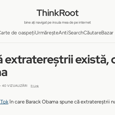
ThinkRoot
bine ați navigat pe insula mea de pe internet
arte de oaspeți
Urmărește
AntiSearch
Căutare
Bazar
 extratereștrii există, 
ma
- 40 VIZUALIZĂRI
⎘ Link
kTok
în care Barack Obama spune că extratereștrii nu 