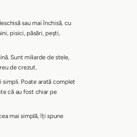
deschisă sau mai închisă, cu
i, pisici, păsări, pești,
ă. Sunt miliarde de stele,
greu de crezut.
i simpli. Poate arată complet
ate că au fost chiar pe
 cea mai simplă, îți spune