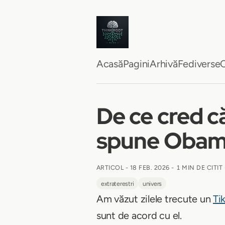
Acasă
Pagini
Arhivă
Fediverse
C
De ce cred că
spune Oba
ARTICOL -
18 FEB. 2026
-
1 MIN DE CITIT
extraterestri
univers
Am văzut zilele trecute un
Ti
sunt de acord cu el.