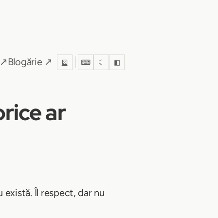
 ↗
Blogărie ↗
⚄
⌨
☾
◧
orice ar
există. Îl respect, dar nu