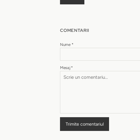
COMENTARII
Nume
*
Mesaj
*
Trimite comentariul