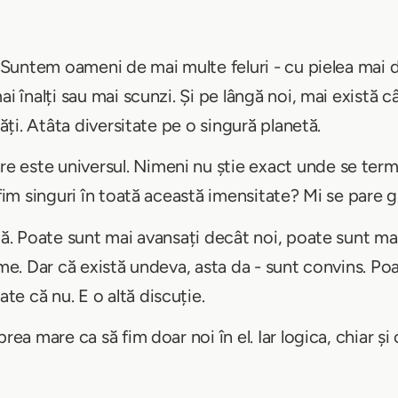
. Suntem oameni de mai multe feluri - cu pielea mai 
 înalți sau mai scunzi. Și pe lângă noi, mai există câin
tăți. Atâta diversitate pe o singură planetă.
este universul. Nimeni nu știe exact unde se termin
 fim singuri în toată această imensitate? Mi se pare 
stă. Poate sunt mai avansați decât noi, poate sunt ma
lme. Dar că există undeva, asta da - sunt convins. Po
e că nu. E o altă discuție.
rea mare ca să fim doar noi în el. Iar logica, chiar și